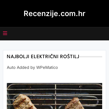
Skip
to
Recenzije.com.hr
content
NAJBOLJI ELEKTRIČNI ROŠTILJ
Auto Added by WPeMatico