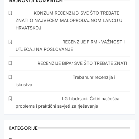
NAJNOVIJI KOMENTARI
Oliver
o
KONZUM RECENZIJE: SVE ŠTO TREBATE
ZNATI O NAJVEĆEM MALOPRODAJNOM LANCU U
HRVATSKOJ
Snezana Drvoderic
o
RECENZIJE FIRMI: VAŽNOST I
UTJECAJ NA POSLOVANJE
Kristina
o
RECENZIJE BIPA: SVE ŠTO TREBATE ZNATI
Momirović Dedić Zorics
o
Trebam.hr recenzija i
iskustva –
Jasarevic Mehmed
o
LG hladnjaci: Četiri najčešća
problema i praktični savjeti za rješavanje
KATEGORIJE