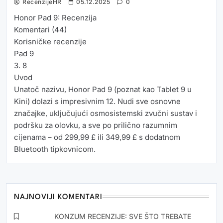
RecenzijeHR
05.12.2025
0
Honor Pad 9: Recenzija
Komentari (44)
Korisničke recenzije
Pad 9
3. 8
Uvod
Unatoč nazivu, Honor Pad 9 (poznat kao Tablet 9 u
Kini) dolazi s impresivnim 12. Nudi sve osnovne
značajke, uključujući osmosistemski zvučni sustav i
podršku za olovku, a sve po prilično razumnim
cijenama – od 299,99 £ ili 349,99 £ s dodatnom
Bluetooth tipkovnicom.
NAJNOVIJI KOMENTARI
Oliver
o
KONZUM RECENZIJE: SVE ŠTO TREBATE