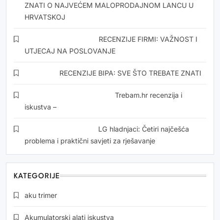
ZNATI O NAJVEĆEM MALOPRODAJNOM LANCU U
HRVATSKOJ
Snezana Drvoderic
o
RECENZIJE FIRMI: VAŽNOST I
UTJECAJ NA POSLOVANJE
Kristina
o
RECENZIJE BIPA: SVE ŠTO TREBATE ZNATI
Momirović Dedić Zorics
o
Trebam.hr recenzija i
iskustva –
Jasarevic Mehmed
o
LG hladnjaci: Četiri najčešća
problema i praktični savjeti za rješavanje
KATEGORIJE
aku trimer
Akumulatorski alati iskustva