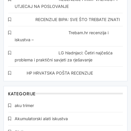
UTJECAJ NA POSLOVANJE
Kristina
o
RECENZIJE BIPA: SVE ŠTO TREBATE ZNATI
Momirović Dedić Zorics
o
Trebam.hr recenzija i
iskustva –
Jasarevic Mehmed
o
LG hladnjaci: Četiri najčešća
problema i praktični savjeti za rješavanje
Ilija
o
HP HRVATSKA POŠTA RECENZIJE
KATEGORIJE
aku trimer
Akumulatorski alati iskustva