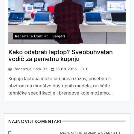
Recenzije.com.hr
Savjeti
Kako odabrati laptop? Sveobuhvatan
vodič za pametnu kupnju
Recenzije.com.hr
15.08.2025
0
Kupnja laptopa može biti pravi izazov, posebno s
obzirom na mnoštvo dostupnih modela, različite
tehničke specifikacije i brendove koje možemo…
NAJNOVIJI KOMENTARI
Snezana Drvoderic
o
RECENZIJE FIRMI: VAŽNOST I