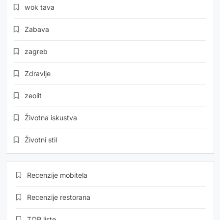
wok tava
Zabava
zagreb
Zdravlje
zeolit
Životna iskustva
Životni stil
Recenzije mobitela
Recenzije restorana
TOP liste