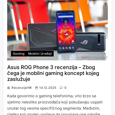
Gaming
Mobilni Uređaji
Asus ROG Phone 3 recenzija – Zbog
čega je mobilni gaming koncept kojeg
zaslužuje
RecenzijeHR
14.12.2025
0
Kada govorimo o gaming telefonima, vrlo brzo se
sjetimo nekoliko proizvođača koji pokušavaju uspjeti
unutar tog veoma specifičnog segmenta. Međutim,
rijetko koji model uspijeva da ispunjava one najviše