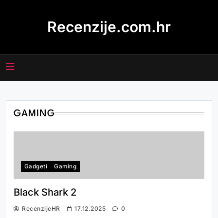
Skip
to
Recenzije.com.hr
content
GAMING
Gadgeti
Gaming
Black Shark 2
RecenzijeHR
17.12.2025
0