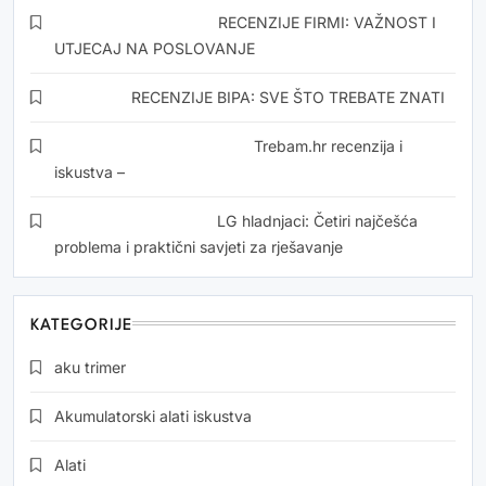
Snezana Drvoderic
o
RECENZIJE FIRMI: VAŽNOST I
UTJECAJ NA POSLOVANJE
Kristina
o
RECENZIJE BIPA: SVE ŠTO TREBATE ZNATI
Momirović Dedić Zorics
o
Trebam.hr recenzija i
iskustva –
Jasarevic Mehmed
o
LG hladnjaci: Četiri najčešća
problema i praktični savjeti za rješavanje
KATEGORIJE
aku trimer
Akumulatorski alati iskustva
Alati