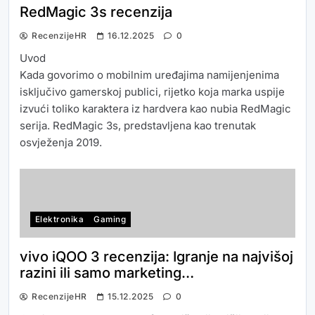
RedMagic 3s recenzija
RecenzijeHR
16.12.2025
0
Uvod
Kada govorimo o mobilnim uređajima namijenjenima
isključivo gamerskoj publici, rijetko koja marka uspije
izvući toliko karaktera iz hardvera kao nubia RedMagic
serija. RedMagic 3s, predstavljena kao trenutak
osvježenja 2019.
Elektronika
Gaming
vivo iQOO 3 recenzija: Igranje na najvišoj
razini ili samo marketing…
RecenzijeHR
15.12.2025
0