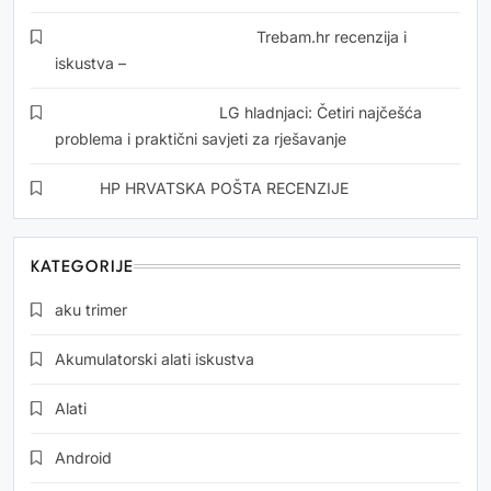
Momirović Dedić Zorics
o
Trebam.hr recenzija i
iskustva –
Jasarevic Mehmed
o
LG hladnjaci: Četiri najčešća
problema i praktični savjeti za rješavanje
Ilija
o
HP HRVATSKA POŠTA RECENZIJE
KATEGORIJE
aku trimer
Akumulatorski alati iskustva
Alati
Android