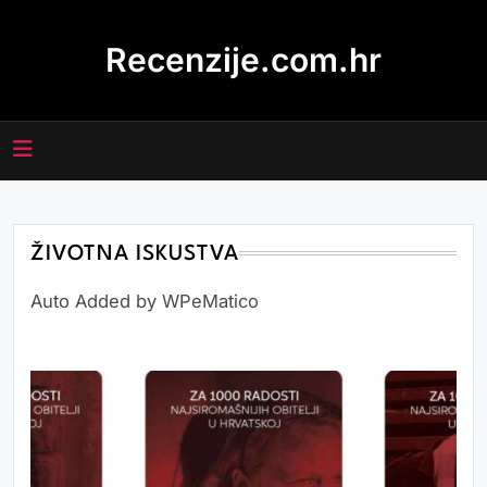
Skip
to
Recenzije.com.hr
content
ŽIVOTNA ISKUSTVA
Auto Added by WPeMatico