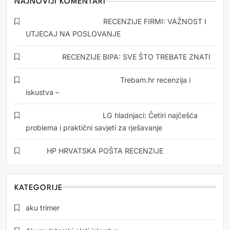
NAJNOVIJI KOMENTARI
Snezana Drvoderic
o
RECENZIJE FIRMI: VAŽNOST I
UTJECAJ NA POSLOVANJE
Kristina
o
RECENZIJE BIPA: SVE ŠTO TREBATE ZNATI
Momirović Dedić Zorics
o
Trebam.hr recenzija i
iskustva –
Jasarevic Mehmed
o
LG hladnjaci: Četiri najčešća
problema i praktični savjeti za rješavanje
Ilija
o
HP HRVATSKA POŠTA RECENZIJE
KATEGORIJE
aku trimer