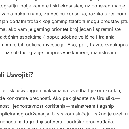
tografiju, bolje kamere i širi ekosustav, uz ponekad manje
živanja pokazuju da, za većinu korisnika, razlika u realnom
ajan dodatni trošak koji gaming telefoni mogu predstavljati.
ima: ako vam je gaming prioritet broj jedan i spremni ste
aktičnim aspektima ( poput udobne veličine i trajanja
n može biti odlična investicija. Ako, pak, tražite sveukupnu
, uz solidno igranje i impresivne kamere, mainstream
i Usvojiti?
tet isključivo igre i maksimalna izvedba tijekom kratkih,
nude konkretne prednosti. Ako pak gledate na širu sliku—
dnost i jednostavnost korištenja—mainstream flagship
mpliciranog održavanja. U svakom slučaju, važno je uzeti u
tupnosti nadogradnji softvera i podrške proizvođača.