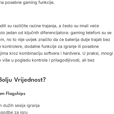
 na posebne gaming funkcije.
li su različite razine trajanja, a često su imali veće
bio jedan od ključnih diferencijatora: gaming telefoni su se
 no to nije uvijek značilo da će baterija dulje trajati bez
 kontrolere, dodatne funkcije za igranje ili posebne
ima kroz kombinaciju softvera i hardvera. U praksi, mnogi
više u pogledu kontrole i prilagodljivosti, ali bez
olju Vrijednost?
am Flagships
m dužih sesija igranja
lagodbe za igru