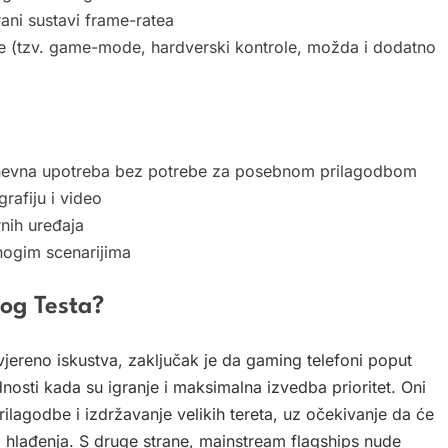
ani sustavi frame-ratea
rače (tzv. game-mode, hardverski kontrole, možda i dodatno
 dnevna upotreba bez potrebe za posebnom prilagodbom
rafiju i video
rnih uređaja
nogim scenarijima
nog Testa?
jereno iskustva, zaključak je da gaming telefoni poput
osti kada su igranje i maksimalna izvedba prioritet. Oni
rilagodbe i izdržavanje velikih tereta, uz očekivanje da će
va hlađenja. S druge strane, mainstream flagships nude