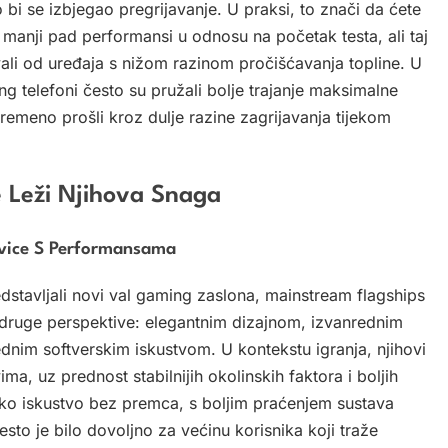
 bi se izbjegao pregrijavanje. U praksi, to znači da ćete
titi manji pad performansi u odnosu na početak testa, ali taj
ivali od uređaja s nižom razinom pročišćavanja topline. U
 telefoni često su pružali bolje trajanje maksimalne
ovremeno prošli kroz dulje razine zagrijavanja tijekom
e Leži Njihova Snaga
evice S Performansama
dstavljali novi val gaming zaslona, mainstream flagships
z druge perspektive: elegantnim dizajnom, izvanrednim
nim softverskim iskustvom. U kontekstu igranja, njihovi
, uz prednost stabilnijih okolinskih faktora i boljih
ičko iskustvo bez premca, s boljim praćenjem sustava
esto je bilo dovoljno za većinu korisnika koji traže