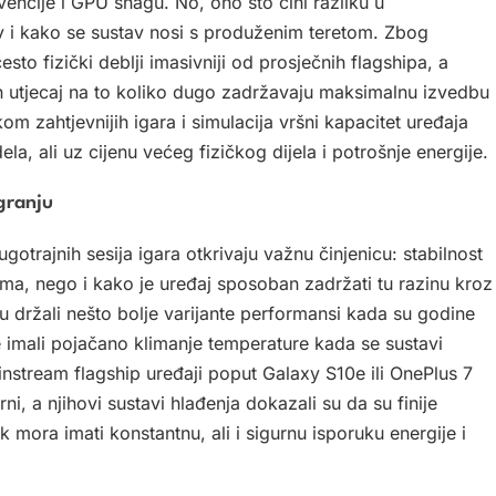
kvencije i GPU snagu. No, ono što čini razliku u
v i kako se sustav nosi s produženim teretom. Zbog
sto fizički deblji imasivniji od prosječnih flagshipa, a
n utjecaj na to koliko dugo zadržavaju maksimalnu izvedbu
m zahtjevnijih igara i simulacija vršni kapacitet uređaja
a, ali uz cijenu većeg fizičkog dijela i potrošnje energije.
granju
otrajnih sesija igara otkrivaju važnu činjenicu: stabilnost
ama, nego i kako je uređaj sposoban zadržati tu razinu kroz
u držali nešto bolje varijante performansi kada su godine
lje imali pojačano klimanje temperature kada se sustavi
stream flagship uređaji poput Galaxy S10e ili OnePlus 7
rni, a njihovi sustavi hlađenja dokazali su da su finije
k mora imati konstantnu, ali i sigurnu isporuku energije i