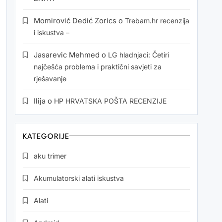
Momirović Dedić Zorics
o
Trebam.hr recenzija
i iskustva –
Jasarevic Mehmed
o
LG hladnjaci: Četiri
najčešća problema i praktični savjeti za
rješavanje
Ilija
o
HP HRVATSKA POŠTA RECENZIJE
KATEGORIJE
aku trimer
Akumulatorski alati iskustva
Alati