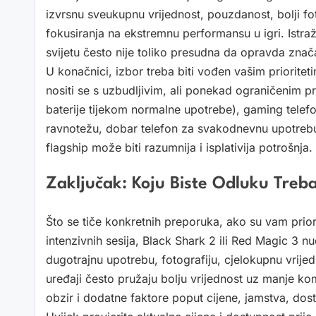
izvrsnu sveukupnu vrijednost, pouzdanost, bolji fo
fokusiranja na ekstremnu performansu u igri. Istra
svijetu često nije toliko presudna da opravda znač
U konačnici, izbor treba biti vođen vašim prioritet
nositi se s uzbudljivim, ali ponekad ograničenim pr
baterije tijekom normalne upotrebe), gaming telefo
ravnotežu, dobar telefon za svakodnevnu upotrebu
flagship može biti razumnija i isplativija potrošnja.
Zaključak: Koju Biste Odluku Trebal
Što se tiče konkretnih preporuka, ako su vam priori
intenzivnih sesija, Black Shark 2 ili Red Magic 3 
dugotrajnu upotrebu, fotografiju, cjelokupnu vrije
uređaji često pružaju bolju vrijednost uz manje ko
obzir i dodatne faktore poput cijene, jamstva, dos