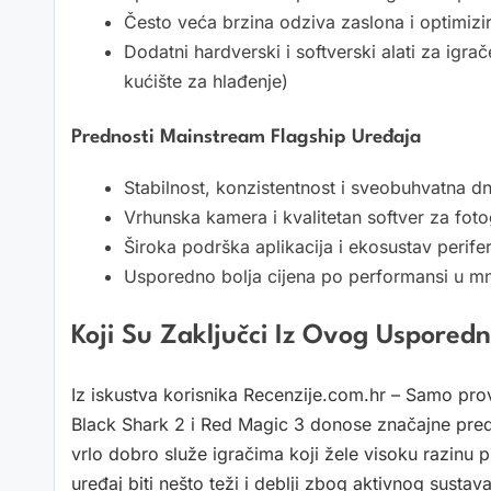
Često veća brzina odziva zaslona i optimizir
Dodatni hardverski i softverski alati za ig
kućište za hlađenje)
Prednosti Mainstream Flagship Uređaja
Stabilnost, konzistentnost i sveobuhvatna
Vrhunska kamera i kvalitetan softver za fotog
Široka podrška aplikacija i ekosustav perife
Usporedno bolja cijena po performansi u m
Koji Su Zaključci Iz Ovog Uspored
Iz iskustva korisnika Recenzije.com.hr – Samo prov
Black Shark 2 i Red Magic 3 donose značajne predn
vrlo dobro služe igračima koji žele visoku razinu p
uređaj biti nešto teži i deblji zbog aktivnog susta