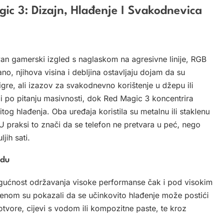
gic 3: Dizajn, Hlađenje I Svakodnevica
van gamerski izgled s naglaskom na agresivne linije, RGB
no, njihova visina i debljina ostavljaju dojam da su
igre, ali izazov za svakodnevno korištenje u džepu ili
ji po pitanju masivnosti, dok Red Magic 3 koncentrira
tog hlađenja. Oba uređaja koristila su metalnu ili staklenu
U praksi to znači da se telefon ne pretvara u peć, nego
jih sati.
adu
mogućnost održavanja visoke performanse čak i pod visokim
enom su pokazali da se učinkovito hlađenje može postići
 otvore, cijevi s vodom ili kompozitne paste, te kroz