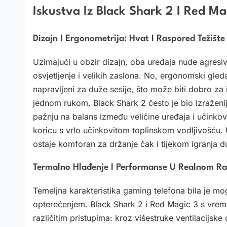
Iskustva Iz Black Shark 2 I Red Ma
Dizajn I Ergonometrija: Hvat I Raspored Težište
Uzimajući u obzir dizajn, oba uređaja nude agresi
osvjetljenje i velikih zaslona. No, ergonomski gleda
napravljeni za duže sesije, što može biti dobro za 
jednom rukom. Black Shark 2 često je bio izraženi
pažnju na balans između veličine uređaja i učinkovi
koricu s vrlo učinkovitom toplinskom vodljivošću. 
ostaje komforan za držanje čak i tijekom igranja dul
Termalno Hlađenje I Performanse U Realnom R
Temeljna karakteristika gaming telefona bila je 
opterećenjem. Black Shark 2 i Red Magic 3 s vrem
različitim pristupima: kroz višestruke ventilacijske