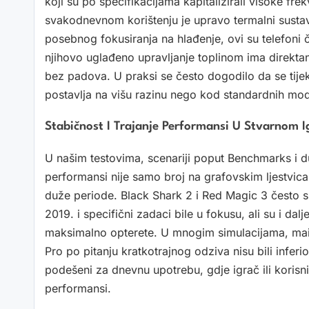
koji su po specifikacijama kapitalizirali visoke fre
svakodnevnom korištenju je upravo termalni susta
posebnog fokusiranja na hlađenje, ovi su telefoni če
njihovo uglađeno upravljanje toplinom ima direkta
bez padova. U praksi se često dogodilo da se tijeko
postavlja na višu razinu nego kod standardnih model
Stabičnost I Trajanje Performansi U Stvarnom I
U našim testovima, scenariji poput Benchmarks i dug
performansi nije samo broj na grafovskim ljestvic
duže periode. Black Shark 2 i Red Magic 3 često s
2019. i specifični zadaci bile u fokusu, ali su i da
maksimalno opterete. U mnogim simulacijama, main
Pro po pitanju kratkotrajnog odziva nisu bili inferio
podešeni za dnevnu upotrebu, gdje igrač ili korisni
performansi.