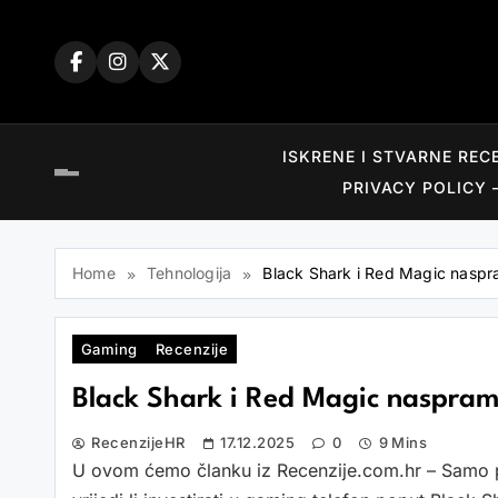
Skip
to
content
ISKRENE I STVARNE REC
PRIVACY POLICY 
Home
Tehnologija
Black Shark i Red Magic naspr
Gaming
Recenzije
Black Shark i Red Magic naspram
RecenzijeHR
17.12.2025
0
9 Mins
U ovom ćemo članku iz Recenzije.com.hr – Samo pr