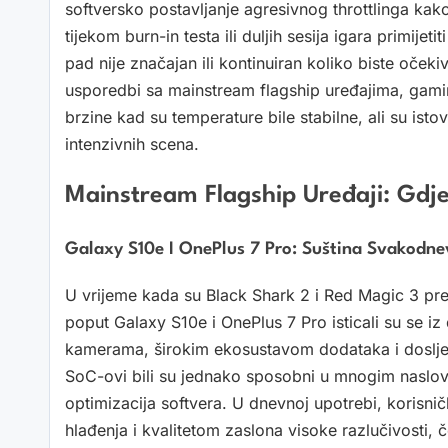
softversko postavljanje agresivnog throttlinga kako
tijekom burn-in testa ili duljih sesija igara primije
pad nije značajan ili kontinuiran koliko biste oček
usporedbi sa mainstream flagship uređajima, gaming
brzine kad su temperature bile stabilne, ali su ist
intenzivnih scena.
Mainstream Flagship Uređaji: Gdj
Galaxy S10e I OnePlus 7 Pro: Suština Svakodn
U vrijeme kada su Black Shark 2 i Red Magic 3 pre
poput Galaxy S10e i OnePlus 7 Pro isticali su se i
kamerama, širokim ekosustavom dodataka i dosljed
SoC-ovi bili su jednako sposobni u mnogim naslovima
optimizacija softvera. U dnevnoj upotrebi, korisn
hlađenja i kvalitetom zaslona visoke razlučivosti, č