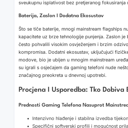
sveukupnu isplativost bez pretjeranog fokusiranja
Baterija, Zaslon I Dodatna Ekosustav
Što se tiče baterije, mnogi mainstream flagships nudi
kapacitete uz brze tehnologije punjenja. Zaslon je 
često pohvalili visokim osvježenjem i brzim odzivom,
kompromisa. Dodatni ekosustav, uključujući fizičke
modove, bio je ubijen u mnogim mainstream uređaj
su igrali s osjećajem da gaming telefoni nude nešto 
značajnog preokreta u dnevnoj upotrebi.
Procjena I Usporedba: Tko Dobiva B
Prednosti Gaming Telefona Nasuprot Mainstre
Intenzivno hlađenje i stabilna izvedba tijeko
Specifični softverski profili i mogućnost pri