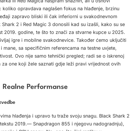
 Sharka ili Red Magica naspram snažnih, ali u osnovi
: koliko opravdava naglašen fokus na hlađenje, brzinu
ređaji zapravo bliski ili čak inferiorni u svakodnevnom
 Shark 2 i Red Magic 3 donosili kad su izašli, kako su se
ekst 2019. godine, te što to znači za stvarne kupce u 2025.
življaj igre i mobilne svakodnevice. Također ćemo uključiti
i i mane, sa specifičnim referencama na testne uvjete,
tivost. Ovo nije samo tehnički pregled; radi se o iskrenoj
za one koji žele saznati gdje leži pravi vrijednost ovih
I Realne Performanse
zvedbe
avima hlađenja i upravo tu traže svoju snagu. Black Shark 2
ontekstu 2019.— Snapdragon 855 i njegovu nadogradnju),