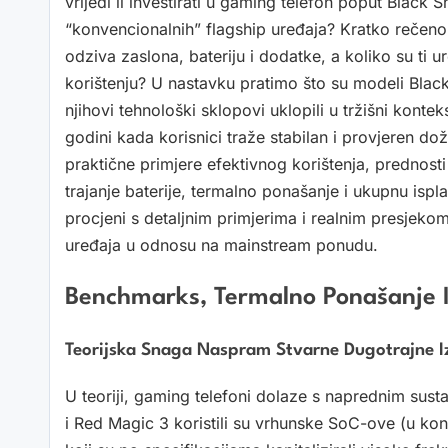
vrijedi li investirati u gaming telefon poput Black
“konvencionalnih” flagship uređaja? Kratko rečeno
odziva zaslona, bateriju i dodatke, a koliko su ti u
korištenju? U nastavku pratimo što su modeli Black
njihovi tehnološki sklopovi uklopili u tržišni kont
godini kada korisnici traže stabilan i provjeren do
praktične primjere efektivnog korištenja, prednost
trajanje baterije, termalno ponašanje i ukupnu ispla
procjeni s detaljnim primjerima i realnim presjekom 
uređaja u odnosu na mainstream ponudu.
Benchmarks, Termalno Ponašanje 
Teorijska Snaga Naspram Stvarne Dugotrajne I
U teoriji, gaming telefoni dolaze s naprednim sust
i Red Magic 3 koristili su vrhunske SoC-ove (u k