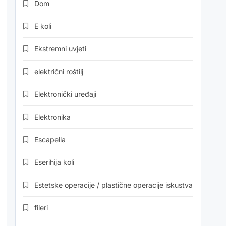
Dom
E koli
Ekstremni uvjeti
električni roštilj
Elektronički uređaji
Elektronika
Escapella
Eserihija koli
Estetske operacije / plastične operacije iskustva
fileri