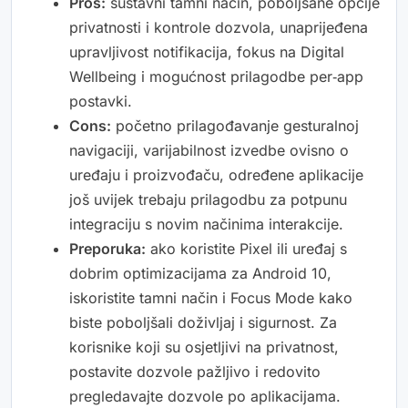
Pros:
sustavni tamni način, poboljšane opcije
privatnosti i kontrole dozvola, unaprijeđena
upravljivost notifikacija, fokus na Digital
Wellbeing i mogućnost prilagodbe per‑app
postavki.
Cons:
početno prilagođavanje gesturalnoj
navigaciji, varijabilnost izvedbe ovisno o
uređaju i proizvođaču, određene aplikacije
još uvijek trebaju prilagodbu za potpunu
integraciju s novim načinima interakcije.
Preporuka:
ako koristite Pixel ili uređaj s
dobrim optimizacijama za Android 10,
iskoristite tamni način i Focus Mode kako
biste poboljšali doživljaj i sigurnost. Za
korisnike koji su osjetljivi na privatnost,
postavite dozvole pažljivo i redovito
pregledavajte dozvole po aplikacijama.