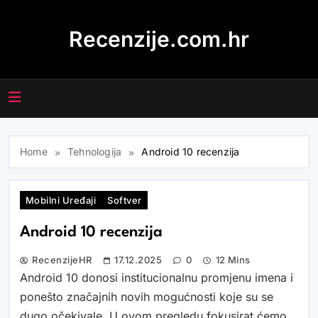
Skip
to
Recenzije.com.hr
content
Home
Tehnologija
Android 10 recenzija
Mobilni Uređaji
Softver
Android 10 recenzija
RecenzijeHR
17.12.2025
0
12 Mins
Android 10 donosi institucionalnu promjenu imena i
ponešto značajnih novih mogućnosti koje su se
dugo očekivale. U ovom pregledu fokusirat ćemo