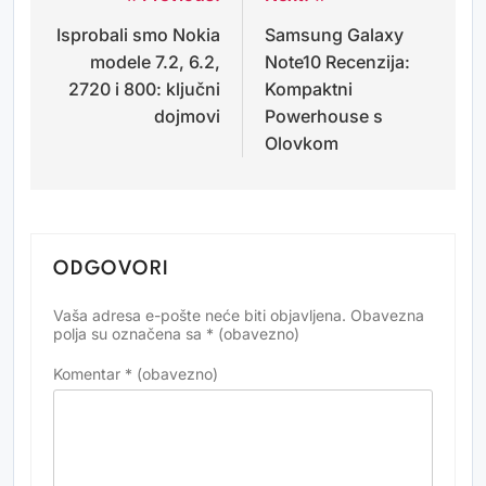
Isprobali smo Nokia
Samsung Galaxy
objava
modele 7.2, 6.2,
Note10 Recenzija:
2720 i 800: ključni
Kompaktni
dojmovi
Powerhouse s
Olovkom
ODGOVORI
Vaša adresa e-pošte neće biti objavljena.
Obavezna
Alternative:
polja su označena sa
* (obavezno)
Komentar
* (obavezno)