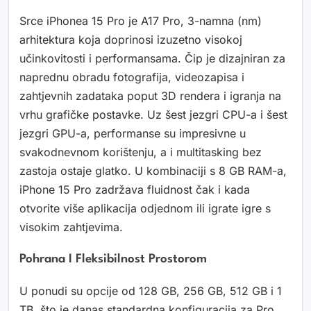
Srce iPhonea 15 Pro je A17 Pro, 3-namna (nm)
arhitektura koja doprinosi izuzetno visokoj
učinkovitosti i performansama. Čip je dizajniran za
naprednu obradu fotografija, videozapisa i
zahtjevnih zadataka poput 3D rendera i igranja na
vrhu grafičke postavke. Uz šest jezgri CPU-a i šest
jezgri GPU-a, performanse su impresivne u
svakodnevnom korištenju, a i multitasking bez
zastoja ostaje glatko. U kombinaciji s 8 GB RAM-a,
iPhone 15 Pro zadržava fluidnost čak i kada
otvorite više aplikacija odjednom ili igrate igre s
visokim zahtjevima.
Pohrana I Fleksibilnost Prostorom
U ponudi su opcije od 128 GB, 256 GB, 512 GB i 1
TB, što je danas standardna konfiguracija za Pro