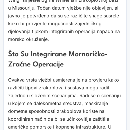
Wing, smještenog na Whiteman zrakoplovnoj bazi
u Missouriju. Točan datum vježbe nije objavljen, ali
javno je potvrđeno da su se različite snage susrele
kako bi provjerile mogućnosti zajedničkog
djelovanja tijekom integriranih operacija napada na
morsko okruženje.
Što Su Integrirane Mornaričko-
Zračne Operacije
Ovakva vrsta vježbi usmjerena je na provjeru kako
različiti tipovi zrakoplova i sustava mogu raditi
zajedno u složenim scenarijima. Radi se o scenariju
u kojem se dalekometna sredstva, maskiranje i
dometne sposobnosti zrakoplova koriste na
koordiniran način da bi se učinkovitije zaštitile
američke pomorske i kopnene infrastrukture. U