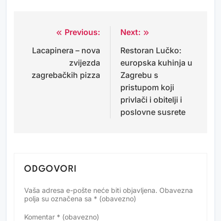
Previous:
Next:
Navigacija
Lacapinera – nova
Restoran Lučko:
objava
zvijezda
europska kuhinja u
zagrebačkih pizza
Zagrebu s
pristupom koji
privlači i obitelji i
poslovne susrete
ODGOVORI
Vaša adresa e-pošte neće biti objavljena.
Obavezna
Alternative:
polja su označena sa
* (obavezno)
Komentar
* (obavezno)