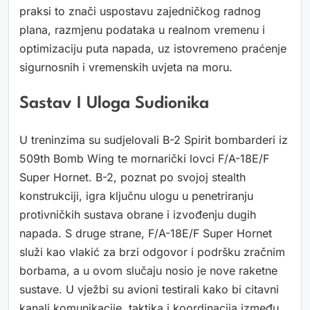
praksi to znači uspostavu zajedničkog radnog
plana, razmjenu podataka u realnom vremenu i
optimizaciju puta napada, uz istovremeno praćenje
sigurnosnih i vremenskih uvjeta na moru.
Sastav I Uloga Sudionika
U treninzima su sudjelovali B-2 Spirit bombarderi iz
509th Bomb Wing te mornarički lovci F/A-18E/F
Super Hornet. B-2, poznat po svojoj stealth
konstrukciji, igra ključnu ulogu u penetriranju
protivničkih sustava obrane i izvođenju dugih
napada. S druge strane, F/A-18E/F Super Hornet
služi kao vlakić za brzi odgovor i podršku zračnim
borbama, a u ovom slučaju nosio je nove raketne
sustave. U vježbi su avioni testirali kako bi citavni
kanali komunikacije, taktika i koordinacija između