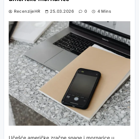
RecenzijeHR
25.03.2026
0
4 Mins
Učešće američke zračne snage i mornarice u