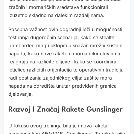
zračnih i mornaričkih sredstava funkcionirali
izuzetno skladno na dalekim razdaljinama.
Posebna važnost ovih dogradnji leži u mogućnosti
testiranja dugoročnih scenarija: kako se stealth
bombarderi mogu uklopiti u snažan mrežni sustain
napada, kako nove rakete u mornaričkim lovcima
reagiraju na različite ciljeve i kako se koordinira
letjelice različitih orijentacija te operativnih tradicija
radi postizanja zajedničkog cilja: zaštite mora i
napada na odredišta unutar predviđenih granica
djelovanja.
Razvoj I Značaj Rakete Gunslinger
U fokusu ovog treninga bila je i nova raketa
označena kao AIM-174B „Gunslinger”. Ta raketa nije