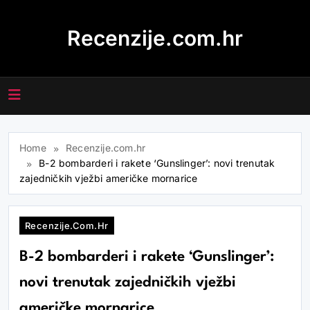
Skip
to
Recenzije.com.hr
content
Home
Recenzije.com.hr
B-2 bombarderi i rakete ‘Gunslinger’: novi trenutak
zajedničkih vježbi američke mornarice
Recenzije.com.hr
B-2 bombarderi i rakete ‘Gunslinger’:
novi trenutak zajedničkih vježbi
američke mornarice