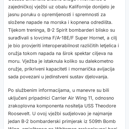
zajedničkoj vježbi uz obalu Kalifornije donijelo je
jasnu poruku o opremljenosti i spremnosti za
složene napade na morska i kopnena odredišta.
Tijekom treninga, B-2 Spirit bombarderi blisko su
surađivali s lovcima F/A-18E/F Super Hornet, a cilj
je bio provjeriti interoperabilnost različitih letjelica i
oružja tokom napada na širok spektar ciljeva na
moru. Vježba je istaknula koliko su dalekometno
oružje, prikriveni kapaciteti i mornarička avijacija
sada povezani u jedinstveni sustav djelovanja.
Po službenim informacijama, u manevre su bili
uključeni pripadnici Carrier Air Wing 11, odnosno
zrakoplovna komponenta nositelja USS Theodore
Roosevelt. U ovoj vježbi sudjelovao je najmanje
jedan B-2 bombarderski primjerak iz 509th Bomb