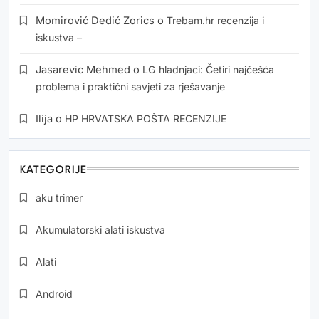
Momirović Dedić Zorics
o
Trebam.hr recenzija i
iskustva –
Jasarevic Mehmed
o
LG hladnjaci: Četiri najčešća
problema i praktični savjeti za rješavanje
Ilija
o
HP HRVATSKA POŠTA RECENZIJE
KATEGORIJE
aku trimer
Akumulatorski alati iskustva
Alati
Android