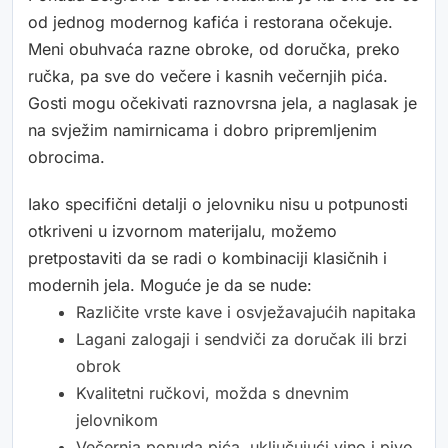
od jednog modernog kafića i restorana očekuje.
Meni obuhvaća razne obroke, od doručka, preko
ručka, pa sve do večere i kasnih večernjih pića.
Gosti mogu očekivati raznovrsna jela, a naglasak je
na svježim namirnicama i dobro pripremljenim
obrocima.
Iako specifični detalji o jelovniku nisu u potpunosti
otkriveni u izvornom materijalu, možemo
pretpostaviti da se radi o kombinaciji klasičnih i
modernih jela. Moguće je da se nude:
Različite vrste kave i osvježavajućih napitaka
Lagani zalogaji i sendviči za doručak ili brzi
obrok
Kvalitetni ručkovi, možda s dnevnim
jelovnikom
Večernja ponuda pića, uključujući vino i pivo,