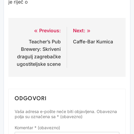
je riječ o
Previous:
Next:
Navigacija
Teacher’s Pub
Caffe-Bar Kumica
objava
Brewery: Skriveni
dragulj zagrebačke
ugostiteljske scene
ODGOVORI
Vaša adresa e-pošte neće biti objavljena.
Obavezna
Alternative:
polja su označena sa
* (obavezno)
Komentar
* (obavezno)