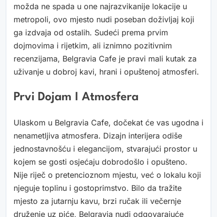
možda ne spada u one najrazvikanije lokacije u
metropoli, ovo mjesto nudi poseban doživljaj koji
ga izdvaja od ostalih. Sudeći prema prvim
dojmovima i rijetkim, ali iznimno pozitivnim
recenzijama, Belgravia Cafe je pravi mali kutak za
uživanje u dobroj kavi, hrani i opuštenoj atmosferi.
Prvi Dojam I Atmosfera
Ulaskom u Belgravia Cafe, dočekat će vas ugodna i
nenametljiva atmosfera. Dizajn interijera odiše
jednostavnošću i elegancijom, stvarajući prostor u
kojem se gosti osjećaju dobrodošlo i opušteno.
Nije riječ o pretencioznom mjestu, već o lokalu koji
njeguje toplinu i gostoprimstvo. Bilo da tražite
mjesto za jutarnju kavu, brzi ručak ili večernje
druženje uz piće, Belgravia nudi odgovarajuće