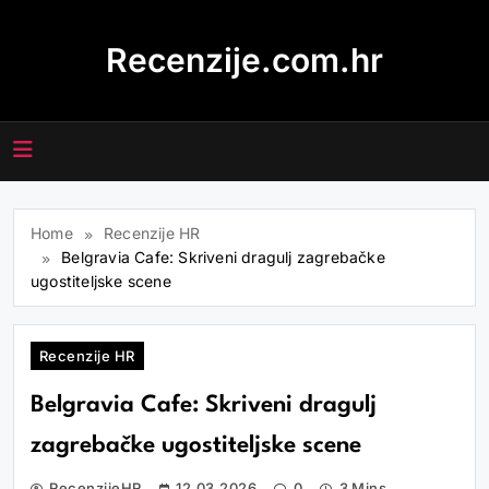
Skip
to
Recenzije.com.hr
content
Home
Recenzije HR
Belgravia Cafe: Skriveni dragulj zagrebačke
ugostiteljske scene
Recenzije HR
Belgravia Cafe: Skriveni dragulj
zagrebačke ugostiteljske scene
RecenzijeHR
12.03.2026
0
3 Mins