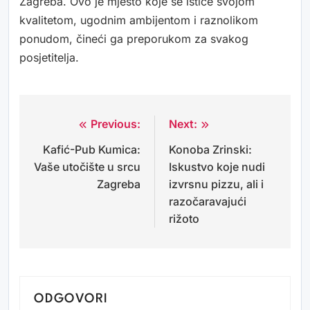
Zagreba. Ovo je mjesto koje se ističe svojom
kvalitetom, ugodnim ambijentom i raznolikom
ponudom, čineći ga preporukom za svakog
posjetitelja.
Previous:
Next:
Navigacija
Kafić-Pub Kumica:
Konoba Zrinski:
objava
Vaše utočište u srcu
Iskustvo koje nudi
Zagreba
izvrsnu pizzu, ali i
razočaravajući
rižoto
ODGOVORI