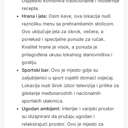
Uspješno kombinira tradicionalne i modernije
recepte.
Hrana i jela:
Osim kave, ova lokacija nudi
raznoliku menu sa prehrambenim stolicom.
Ovo uključuje jela za obrok, večera, a
ponekad i specijalne ponude za ručak.
Kvalitet hrane je visok, a ponuda je
prilagođena ukusu lokalnog stanovništva i
gostiju.
Sportski bar:
Ovo je mjesto gdje su
zaljubljenici u sport osjetili domaći osjećaj.
Lokacija nudi širok izbor televizija i prilike za
gledanje međunarodnih i nacionalnih
sportskih utakmica.
Ugodan ambijent:
Interijer i vanjski prostor
su dizajnirani da pružaju ugodan i
relaksirajući prostor. Ovo je mjesto za