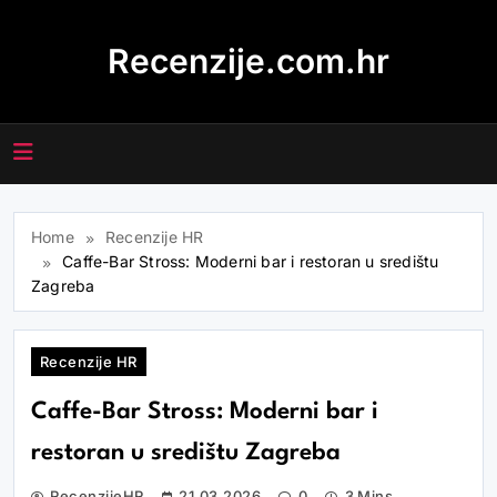
Skip
to
Recenzije.com.hr
content
Home
Recenzije HR
Caffe-Bar Stross: Moderni bar i restoran u središtu
Zagreba
Recenzije HR
Caffe-Bar Stross: Moderni bar i
restoran u središtu Zagreba
RecenzijeHR
21.03.2026
0
3 Mins