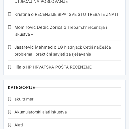
UTJECAJ NA POSLOVANJE
Kristina
o
RECENZIJE BIPA: SVE ŠTO TREBATE ZNATI
Momirović Dedić Zorics
o
Trebam.hr recenzija i
iskustva –
Jasarevic Mehmed
o
LG hladnjaci: Četiri najčešća
problema i praktični savjeti za rješavanje
Ilija
o
HP HRVATSKA POŠTA RECENZIJE
KATEGORIJE
aku trimer
Akumulatorski alati iskustva
Alati