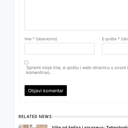
Ime
* (obavezno)
E-pošta
* (ob
Spremi moje ime, e-poštu i web-stranicu u ovom 
komentirao.
RELATED NEWS
Više od šešira i spurseva: Tehnologij