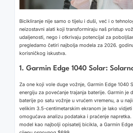
Bicikliranje nije samo o tijelu i duši, već i o tehnol
neizostavni alati koji transformiraju naš pristup v
udaljenosti, nego i otkrivaju potencijal za poboljš
pregledamo četiri najbolja modela za 2026. godinu
korisničkog iskustva.
1. Garmin Edge 1040 Solar: Solarn
Za one koji vole duge vožnje, Garmin Edge 1040 So
energiju za povećanje trajanja baterije. Garmin j
baterije po satu vožnje u vrućem vremenu, a u naji
velikim 3.5-centimetarskim ekranom je lako vidjet
omogućava analizu podataka i praćenje napretka.
model kao najbolji opisatelj bicikla, a Garmin Edg
cijenu osnovnog $699.