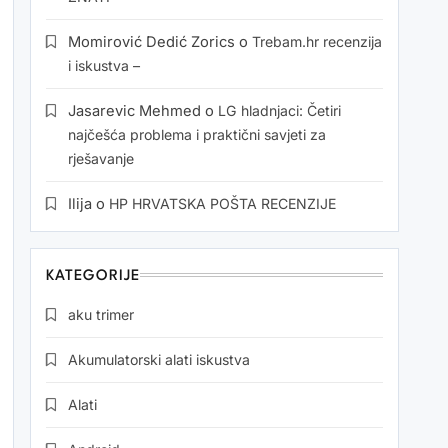
Momirović Dedić Zorics
o
Trebam.hr recenzija
i iskustva –
Jasarevic Mehmed
o
LG hladnjaci: Četiri
najčešća problema i praktični savjeti za
rješavanje
Ilija
o
HP HRVATSKA POŠTA RECENZIJE
KATEGORIJE
aku trimer
Akumulatorski alati iskustva
Alati