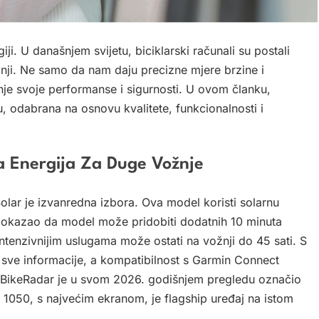
ogiji. U današnjem svijetu, biciklarski računali su postali
ožnji. Ne samo da nam daju precizne mjere brzine i
anje svoje performanse i sigurnosti. U ovom članku,
, odabrana na osnovu kvalitete, funkcionalnosti i
a Energija Za Duge Vožnje
lar je izvanredna izbora. Ova model koristi solarnu
e dokazao da model može pridobiti dodatnih 10 minuta
ntenzivnijim uslugama može ostati na vožnji do 45 sati. S
i sve informacije, a kompatibilnost s Garmin Connect
 BikeRadar je u svom 2026. godišnjem pregledu označio
e 1050, s najvećim ekranom, je flagship uređaj na istom