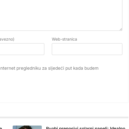
avezno)
Web-stranica
internet pregledniku za sljedeći put kada budem
e
Ryobi prenosivi solarni paneli: Idealno