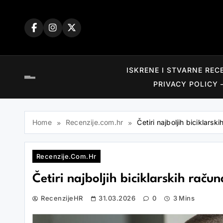
Skip
to
content
ISKRENE I STVARNE REC
PRIVACY POLICY 
Home
Recenzije.com.hr
Četiri najboljih biciklars
Recenzije.com.hr
Četiri najboljih biciklarskih raču
RecenzijeHR
31.03.2026
0
3 Mins