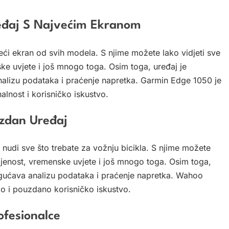
ređaj S Najvećim Ekranom
eći ekran od svih modela. S njime možete lako vidjeti sve
ske uvjete i još mnogo toga. Osim toga, uređaj je
alizu podataka i praćenje napretka. Garmin Edge 1050 je
alnost i korisničko iskustvo.
uzdan Uređaj
udi sve što trebate za vožnju bicikla. S njime možete
aljenost, vremenske uvjete i još mnogo toga. Osim toga,
gućava analizu podataka i praćenje napretka. Wahoo
o i pouzdano korisničko iskustvo.
ofesionalce