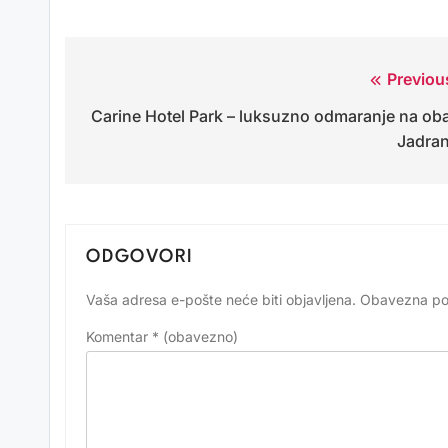
Previou
Navigacija
Carine Hotel Park – luksuzno odmaranje na oba
objava
Jadra
ODGOVORI
Vaša adresa e-pošte neće biti objavljena.
Obavezna po
Alternative:
Komentar
* (obavezno)