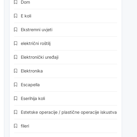
Dom
E koli
Ekstremni uvjeti
električni roštilj
Elektronički uređaji
Elektronika
Escapella
Eserihija koli
Estetske operacije / plastične operacije iskustva
fileri