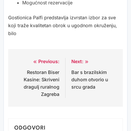
Mogućnost rezervacije
Gostionica Palfi predstavlja izvrstan izbor za sve
koji traže kvalitetan obrok u ugodnom okruženju,
bilo
Previous:
Next:
Navigacija
Restoran Biser
Bar s brazilskim
objava
Kasine: Skriveni
duhom otvorio u
dragulj ruralnog
srcu grada
Zagreba
ODGOVORI