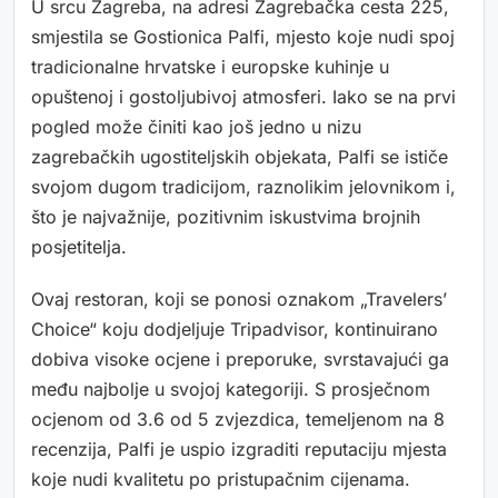
U srcu Zagreba, na adresi Zagrebačka cesta 225,
smjestila se Gostionica Palfi, mjesto koje nudi spoj
tradicionalne hrvatske i europske kuhinje u
opuštenoj i gostoljubivoj atmosferi. Iako se na prvi
pogled može činiti kao još jedno u nizu
zagrebačkih ugostiteljskih objekata, Palfi se ističe
svojom dugom tradicijom, raznolikim jelovnikom i,
što je najvažnije, pozitivnim iskustvima brojnih
posjetitelja.
Ovaj restoran, koji se ponosi oznakom „Travelers’
Choice“ koju dodjeljuje Tripadvisor, kontinuirano
dobiva visoke ocjene i preporuke, svrstavajući ga
među najbolje u svojoj kategoriji. S prosječnom
ocjenom od 3.6 od 5 zvjezdica, temeljenom na 8
recenzija, Palfi je uspio izgraditi reputaciju mjesta
koje nudi kvalitetu po pristupačnim cijenama.