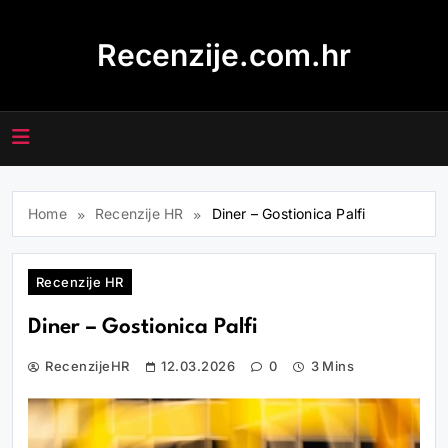
Skip
to
Recenzije.com.hr
content
Home
Recenzije HR
Diner – Gostionica Palfi
Recenzije HR
Diner – Gostionica Palfi
RecenzijeHR
12.03.2026
0
3 Mins