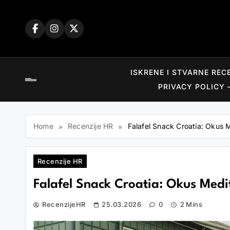
Skip
to
content
ISKRENE I STVARNE REC
PRIVACY POLICY 
Home
Recenzije HR
Falafel Snack Croatia: Okus 
Recenzije HR
Falafel Snack Croatia: Okus Med
RecenzijeHR
25.03.2026
0
2 Mins