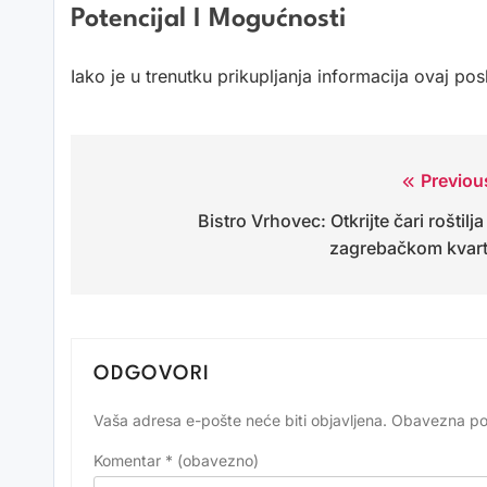
Potencijal I Mogućnosti
Iako je u trenutku prikupljanja informacija ovaj pos
Previou
Navigacija
Bistro Vrhovec: Otkrijte čari roštilja
objava
zagrebačkom kvar
ODGOVORI
Vaša adresa e-pošte neće biti objavljena.
Obavezna po
Alternative:
Komentar
* (obavezno)