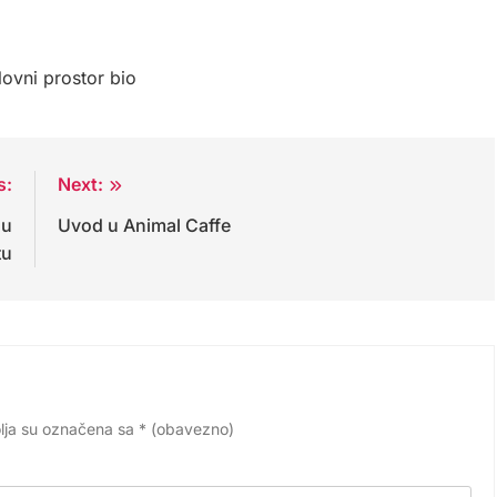
lovni prostor bio
s:
Next:
 u
Uvod u Animal Caffe
tu
lja su označena sa
* (obavezno)