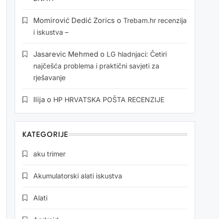
Momirović Dedić Zorics
o
Trebam.hr recenzija
i iskustva –
Jasarevic Mehmed
o
LG hladnjaci: Četiri
najčešća problema i praktični savjeti za
rješavanje
Ilija
o
HP HRVATSKA POŠTA RECENZIJE
KATEGORIJE
aku trimer
Akumulatorski alati iskustva
Alati