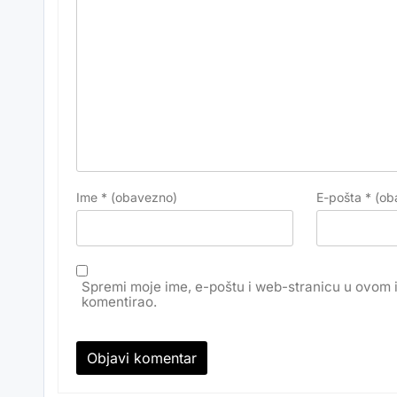
Ime
* (obavezno)
E-pošta
* (ob
Spremi moje ime, e-poštu i web-stranicu u ovom 
komentirao.