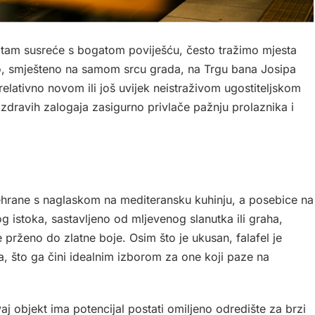
itam susreće s bogatom poviješću, često tražimo mjesta
o, smješteno na samom srcu grada, na Trgu bana Josipa
o relativno novom ili još uvijek neistraživom ugostiteljskom
 zdravih zalogaja zasigurno privlače pažnju prolaznika i
rehrane s naglaskom na mediteransku kuhinju, a posebice na
kog istoka, sastavljeno od mljevenog slanutka ili graha,
te prženo do zlatne boje. Osim što je ukusan, falafel je
na, što ga čini idealnim izborom za one koji paze na
.
 objekt ima potencijal postati omiljeno odredište za brzi