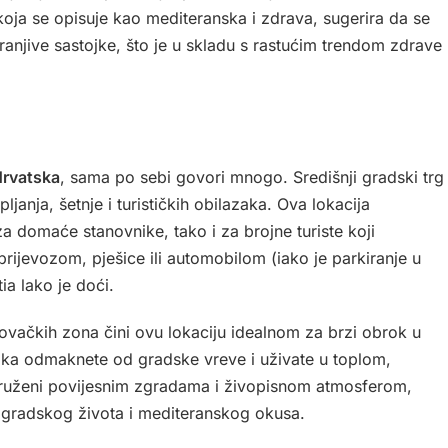
 koja se opisuje kao mediteranska i zdrava, sugerira da se
ranjive sastojke, što je u skladu s rastućim trendom zdrave
Hrvatska
, sama po sebi govori mnogo. Središnji gradski trg
janja, šetnje i turističkih obilazaka. Ova lokacija
za domaće stanovnike, tako i za brojne turiste koji
prijevozom, pješice ili automobilom (iako je parkiranje u
a lako je doći.
rgovačkih zona čini ovu lokaciju idealnom za brzi obrok u
aka odmaknete od gradske vreve i uživate u toplom,
kruženi povijesnim zgradama i živopisnom atmosferom,
u gradskog života i mediteranskog okusa.