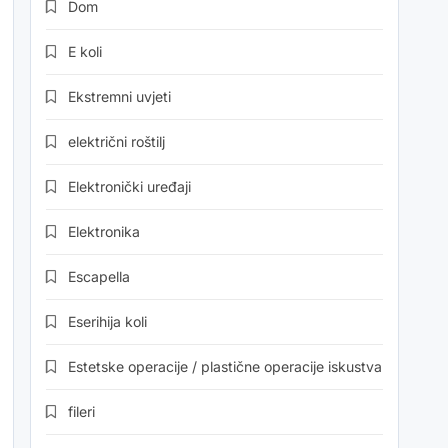
Dom
E koli
Ekstremni uvjeti
električni roštilj
Elektronički uređaji
Elektronika
Escapella
Eserihija koli
Estetske operacije / plastične operacije iskustva
fileri