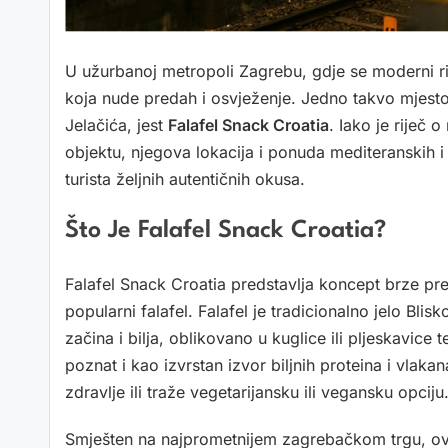
U užurbanoj metropoli Zagrebu, gdje se moderni r
koja nude predah i osvježenje. Jedno takvo mjest
Jelačića, jest
Falafel Snack Croatia
. Iako je riječ 
objektu, njegova lokacija i ponuda mediteranskih i
turista željnih autentičnih okusa.
Što Je Falafel Snack Croatia?
Falafel Snack Croatia predstavlja koncept brze p
popularni falafel. Falafel je tradicionalno jelo Blis
začina i bilja, oblikovano u kuglice ili pljeskavice 
poznat i kao izvrstan izvor biljnih proteina i vlaka
zdravlje ili traže vegetarijansku ili vegansku opciju
Smješten na najprometnijem zagrebačkom trgu, ovaj