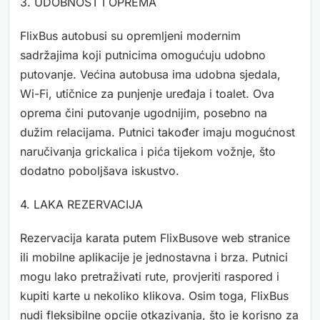
3. UDOBNOST I OPREMA
FlixBus autobusi su opremljeni modernim
sadržajima koji putnicima omogućuju udobno
putovanje. Većina autobusa ima udobna sjedala,
Wi-Fi, utičnice za punjenje uređaja i toalet. Ova
oprema čini putovanje ugodnijim, posebno na
dužim relacijama. Putnici također imaju mogućnost
naručivanja grickalica i pića tijekom vožnje, što
dodatno poboljšava iskustvo.
4. LAKA REZERVACIJA
Rezervacija karata putem FlixBusove web stranice
ili mobilne aplikacije je jednostavna i brza. Putnici
mogu lako pretraživati rute, provjeriti raspored i
kupiti karte u nekoliko klikova. Osim toga, FlixBus
nudi fleksibilne opcije otkazivanja, što je korisno za