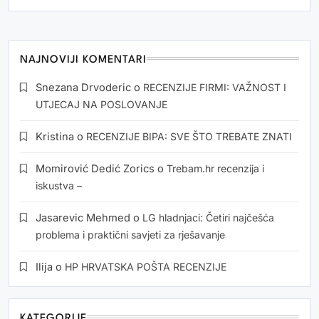
NAJNOVIJI KOMENTARI
Snezana Drvoderic
o
RECENZIJE FIRMI: VAŽNOST I
UTJECAJ NA POSLOVANJE
Kristina
o
RECENZIJE BIPA: SVE ŠTO TREBATE ZNATI
Momirović Dedić Zorics
o
Trebam.hr recenzija i
iskustva –
Jasarevic Mehmed
o
LG hladnjaci: Četiri najčešća
problema i praktični savjeti za rješavanje
Ilija
o
HP HRVATSKA POŠTA RECENZIJE
KATEGORIJE