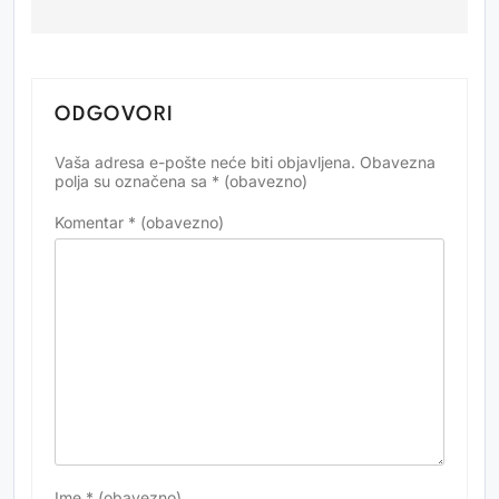
ODGOVORI
Vaša adresa e-pošte neće biti objavljena.
Obavezna
Alternative:
polja su označena sa
* (obavezno)
Komentar
* (obavezno)
Ime
* (obavezno)