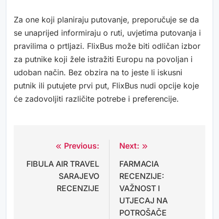
Za one koji planiraju putovanje, preporučuje se da
se unaprijed informiraju o ruti, uvjetima putovanja i
pravilima o prtljazi. FlixBus može biti odličan izbor
za putnike koji žele istražiti Europu na povoljan i
udoban način. Bez obzira na to jeste li iskusni
putnik ili putujete prvi put, FlixBus nudi opcije koje
će zadovoljiti različite potrebe i preferencije.
Previous:
Next:
Navigacija
FIBULA AIR TRAVEL
FARMACIA
objava
SARAJEVO
RECENZIJE:
RECENZIJE
VAŽNOST I
UTJECAJ NA
POTROŠAČE