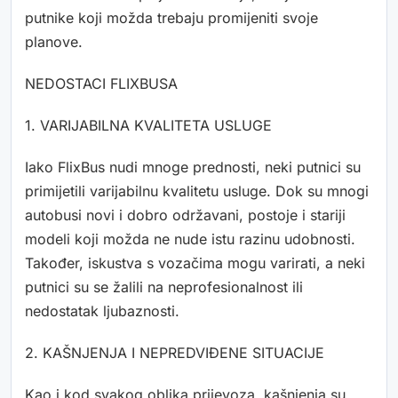
putnike koji možda trebaju promijeniti svoje
planove.
NEDOSTACI FLIXBUSA
1. VARIJABILNA KVALITETA USLUGE
Iako FlixBus nudi mnoge prednosti, neki putnici su
primijetili varijabilnu kvalitetu usluge. Dok su mnogi
autobusi novi i dobro održavani, postoje i stariji
modeli koji možda ne nude istu razinu udobnosti.
Također, iskustva s vozačima mogu varirati, a neki
putnici su se žalili na neprofesionalnost ili
nedostatak ljubaznosti.
2. KAŠNJENJA I NEPREDVIĐENE SITUACIJE
Kao i kod svakog oblika prijevoza, kašnjenja su