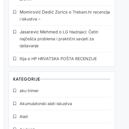
Momirović Dedić Zorics
o
Trebam.hr recenzija
i iskustva –
Jasarevic Mehmed
o
LG hladnjaci: Četiri
najčešća problema i praktični savjeti za
rješavanje
Ilija
o
HP HRVATSKA POŠTA RECENZIJE
KATEGORIJE
aku trimer
Akumulatorski alati iskustva
Alati