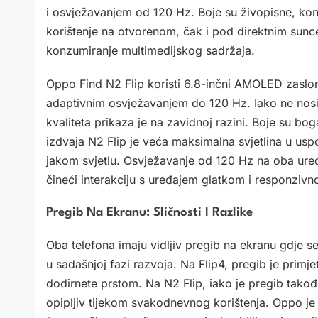
i osvježavanjem od 120 Hz. Boje su živopisne, kontr
korištenje na otvorenom, čak i pod direktnim sunce
konzumiranje multimedijskog sadržaja.
Oppo Find N2 Flip koristi 6.8-inčni AMOLED zaslon
adaptivnim osvježavanjem do 120 Hz. Iako ne n
kvaliteta prikaza je na zavidnoj razini. Boje su bo
izdvaja N2 Flip je veća maksimalna svjetlina u uspo
jakom svjetlu. Osvježavanje od 120 Hz na oba uređ
čineći interakciju s uređajem glatkom i responziv
Pregib Na Ekranu: Sličnosti I Razlike
Oba telefona imaju vidljiv pregib na ekranu gdje se
u sadašnjoj fazi razvoja. Na Flip4, pregib je primj
dodirnete prstom. Na N2 Flip, iako je pregib takođe
opipljiv tijekom svakodnevnog korištenja. Oppo je