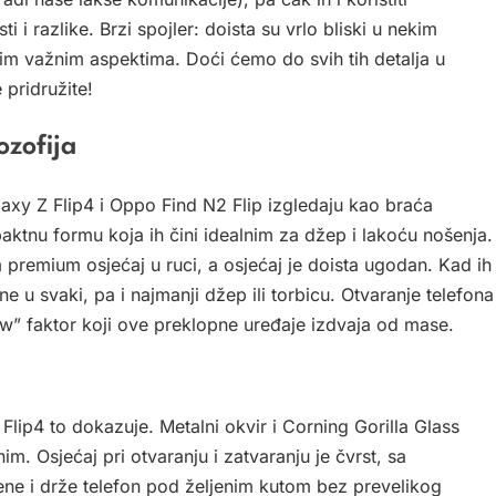
i i razlike. Brzi spojler: doista su vrlo bliski u nekim
im važnim aspektima. Doći ćemo do svih tih detalja u
pridružite!
ozofija
axy Z Flip4 i Oppo Find N2 Flip izgledaju kao braća
ktnu formu koja ih čini idealnim za džep i lakoću nošenja.
m premium osjećaj u ruci, a osjećaj je doista ugodan. Kad ih
ne u svaki, pa i najmanji džep ili torbicu. Otvaranje telefona
ow” faktor koji ove preklopne uređaje izdvaja od mase.
Flip4 to dokazuje. Metalni okvir i Corning Gorilla Glass
im. Osjećaj pri otvaranju i zatvaranju je čvrst, sa
ene i drže telefon pod željenim kutom bez prevelikog