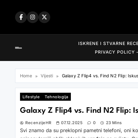
Skip
to
content
ISKRENE I STVARNE REC
PRIVACY POLICY 
Home
Vijesti
Galaxy Z Flip4 vs. Find N2 Flip: Isk
Lifestyle
Tehnologija
Galaxy Z Flip4 vs. Find N2 Flip: 
RecenzijeHR
07.12.2025
0
23 Mins
Svi znamo da su preklopni pametni telefoni, oni ko