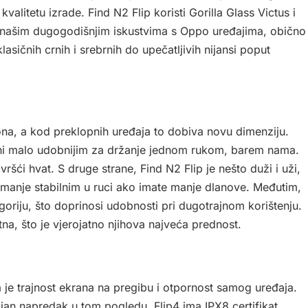
alitetu izrade. Find N2 Flip koristi Gorilla Glass Victus i
a našim dugogodišnjim iskustvima s Oppo uređajima, obično
sičnih crnih i srebrnih do upečatljivih nijansi poput
na, a kod preklopnih uređaja to dobiva novu dimenziju.
a čini malo udobnijim za držanje jednom rukom, barem nama.
ršći hvat. S druge strane, Find N2 Flip je nešto duži i uži,
o manje stabilnim u ruci ako imate manje dlanove. Međutim,
oriju, što doprinosi udobnosti pri dugotrajnom korištenju.
a, što je vjerojatno njihova najveća prednost.
 je trajnost ekrana na pregibu i otpornost samog uređaja.
jan napredak u tom pogledu. Flip4 ima IPX8 certifikat