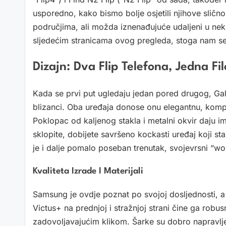
usporedno, kako bismo bolje osjetili njihove sličnost
područjima, ali možda iznenađujuće udaljeni u nek
sljedećim stranicama ovog pregleda, stoga nam se 
Dizajn: Dva Flip Telefona, Jedna Fil
Kada se prvi put ugledaju jedan pored drugog, Gal
blizanci. Oba uređaja donose onu elegantnu, kompa
Poklopac od kaljenog stakla i metalni okvir daju i
sklopite, dobijete savršeno kockasti uređaj koji sta
je i dalje pomalo poseban trenutak, svojevrsni “w
Kvaliteta Izrade I Materijali
Samsung je ovdje poznat po svojoj dosljednosti, a 
Victus+ na prednjoj i stražnjoj strani čine ga robusn
zadovoljavajućim klikom. Šarke su dobro napravlj