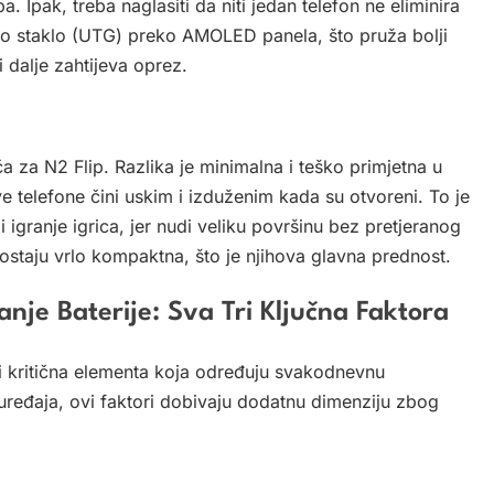
a. Ipak, treba naglasiti da niti jedan telefon ne eliminira
nko staklo (UTG) preko AMOLED panela, što pruža bolji
i dalje zahtijeva oprez.
nča za N2 Flip. Razlika je minimalna i teško primjetna u
ve telefone čini uskim i izduženim kada su otvoreni. To je
 igranje igrica, jer nudi veliku površinu bez pretjeranog
postaju vrlo kompaktna, što je njihova glavna prednost.
anje Baterije: Sva Tri Ključna Faktora
tri kritična elementa koja određuju svakodnevnu
uređaja, ovi faktori dobivaju dodatnu dimenziju zbog