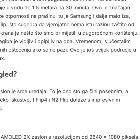
nje u vodu do 1.5 metara na 30 minuta. Ovo je značajan
e otpornosti na prašinu, tu je Samsung i dalje malo iza,
ip, što sugerira da vjerojatno nema istu razinu zaštite od
krana je nešto što smo primijetili u dugoročnom korištenju.
egiba je vidljiv i opipljiv na oba. Vremenom, s učestalim
ih oštećenja ako se ne pazi. Ovo je još uvijek područje u
ak.
gled?
lon je srce uređaja. To je ono što ga čini posebnim, a
čko iskustvo. I Flip4 i N2 Flip dolaze s impresivnim
.
c AMOLED 2X zaslon s rezolucijom od 2640 x 1080 piksela