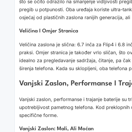
što se očito odrazilo na smanjenje vidljivosti pregib
pregib u potpunosti. Oba uređaja koriste ultra-ta
osjećaj od plastičnih zaslona ranijih generacija, ali 
Veličina I Omjer Stranica
Veličina zaslona je slična: 6.7 inča za Flip4 i 6.8 i
praksi. Omjer stranica je također vrlo sličan, što o
idealno za pregledavanje sadržaja, čitanje, pa čak i
širenja telefona. Kada su sklopljeni, oba telefona 
Vanjski Zaslon, Performanse I Traj
Vanjski zaslon, performanse i trajanje baterije su 
upotrebljivost pametnog telefona. Kod preklopnih 
specifične forme.
Vanjski Zaslon: Mali, Ali Moćan