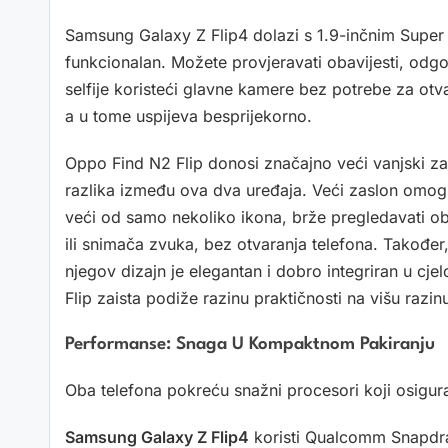
Samsung Galaxy Z Flip4 dolazi s 1.9-inčnim Super
funkcionalan. Možete provjeravati obavijesti, odgov
selfije koristeći glavne kamere bez potrebe za otv
a u tome uspijeva besprijekorno.
Oppo Find N2 Flip donosi značajno veći vanjski za
razlika između ova dva uređaja. Veći zaslon omog
veći od samo nekoliko ikona, brže pregledavati obav
ili snimača zvuka, bez otvaranja telefona. Također,
njegov dizajn je elegantan i dobro integriran u cje
Flip zaista podiže razinu praktičnosti na višu razin
Performanse: Snaga U Kompaktnom Pakiranju
Oba telefona pokreću snažni procesori koji osigura
Samsung Galaxy Z Flip4
koristi Qualcomm Snapdra