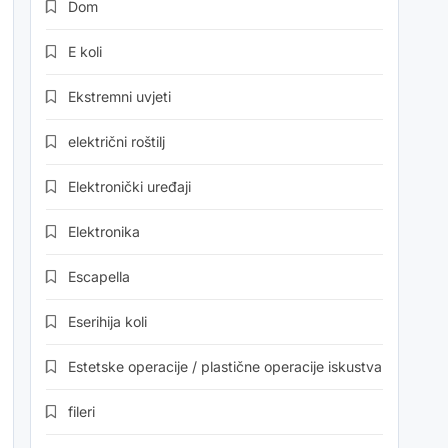
Dom
E koli
Ekstremni uvjeti
električni roštilj
Elektronički uređaji
Elektronika
Escapella
Eserihija koli
Estetske operacije / plastične operacije iskustva
fileri