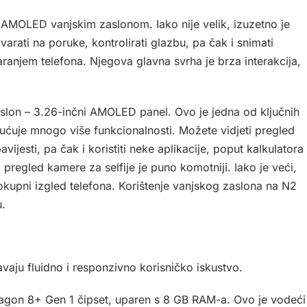
 AMOLED vanjskim zaslonom. Iako nije velik, izuzetno je
arati na poruke, kontrolirati glazbu, pa čak i snimati
aranjem telefona. Njegova glavna svrha je brza interakcija,
slon – 3.26-inčni AMOLED panel. Ovo je jedna od ključnih
ućuje mnogo više funkcionalnosti. Možete vidjeti pregled
ijesti, pa čak i koristiti neke aplikacije, poput kalkulatora
 pregled kamere za selfije je puno komotniji. Iako je veći,
lokupni izgled telefona. Korištenje vanjskog zaslona na N2
u.
vaju fluidno i responzivno korisničko iskustvo.
gon 8+ Gen 1 čipset, uparen s 8 GB RAM-a. Ovo je vodeći