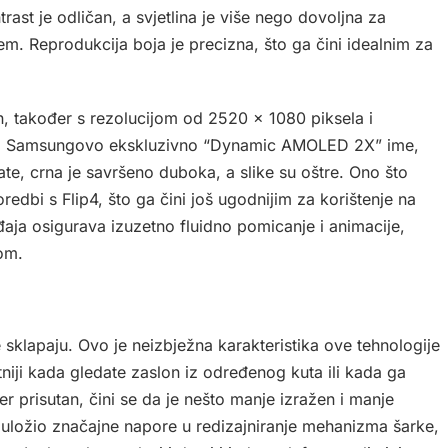
ast je odličan, a svjetlina je više nego dovoljna za
m. Reprodukcija boja je precizna, što ga čini idealnim za
, također s rezolucijom od 2520 x 1080 piksela i
osi Samsungovo ekskluzivno “Dynamic AMOLED 2X” ime,
gate, crna je savršeno duboka, a slike su oštre. Ono što
redbi s Flip4, što ga čini još ugodnijim za korištenje na
aja osigurava izuzetno fluidno pomicanje i animacije,
nom.
 sklapaju. Ovo je neizbježna karakteristika ove tehnologije
etniji kada gledate zaslon iz određenog kuta ili kada ga
r prisutan, čini se da je nešto manje izražen i manje
 uložio značajne napore u redizajniranje mehanizma šarke,