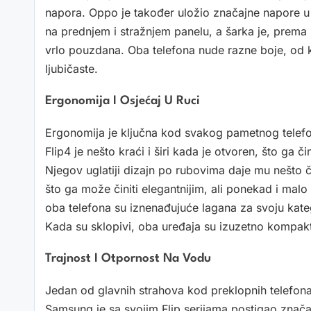
napora. Oppo je također uložio značajne napore u kv
na prednjem i stražnjem panelu, a šarka je, prem
vrlo pouzdana. Oba telefona nude razne boje, od kla
ljubičaste.
Ergonomija I Osjećaj U Ruci
Ergonomija je ključna kod svakog pametnog telefo
Flip4 je nešto kraći i širi kada je otvoren, što g
Njegov uglatiji dizajn po rubovima daje mu nešto čv
što ga može činiti elegantnijim, ali ponekad i mal
oba telefona su iznenađujuće lagana za svoju kateg
Kada su sklopivi, oba uređaja su izuzetno kompaktn
Trajnost I Otpornost Na Vodu
Jedan od glavnih strahova kod preklopnih telefona
Samsung je sa svojim Flip serijama postigao znača