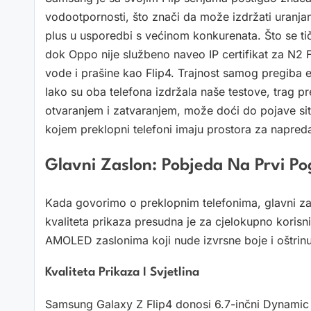
vodootpornosti, što znači da može izdržati uranja
plus u usporedbi s većinom konkurenata. Što se tič
dok Oppo nije službeno naveo IP certifikat za N2 Fl
vode i prašine kao Flip4. Trajnost samog pregiba e
Iako su oba telefona izdržala naše testove, trag pr
otvaranjem i zatvaranjem, može doći do pojave sitn
kojem preklopni telefoni imaju prostora za napred
Glavni Zaslon: Pobjeda Na Prvi Po
Kada govorimo o preklopnim telefonima, glavni zas
kvaliteta prikaza presudna je za cjelokupno korisni
AMOLED zaslonima koji nude izvrsne boje i oštrinu
Kvaliteta Prikaza I Svjetlina
Samsung Galaxy Z Flip4 donosi 6.7-inčni Dynami