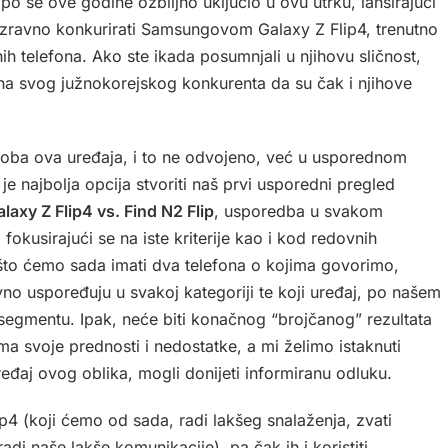
ppo se ove godine ozbiljno uključio u ovu utrku, lansirajući
n: izravno konkurirati Samsungovom Galaxy Z Flip4, trenutno
ih telefona. Ako ste ikada posumnjali u njihovu sličnost,
 na svog južnokorejskog konkurenta da su čak i njihove
ti oba ova uređaja, i to ne odvojeno, već u usporednom
 je najbolja opcija stvoriti naš prvi usporedni pregled
laxy Z Flip4 vs. Find N2 Flip
, usporedba u svakom
okusirajući se na iste kriterije kao i kod redovnih
što ćemo sada imati dva telefona o kojima govorimo,
o uspoređuju u svakoj kategoriji te koji uređaj, po našem
segmentu. Ipak, neće biti konačnog “brojčanog” rezultata
 ima svoje prednosti i nedostatke, a mi želimo istaknuti
uređaj ovog oblika, mogli donijeti informiranu odluku.
ip4 (koji ćemo od sada, radi lakšeg snalaženja, zvati
adi naše lakše komunikacije), pa čak ih i koristiti