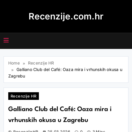
Skip
to
Recenzije.com.hr
content
Home
Recenzije HR
Galliano Club del Café: Oaza mira i vrhunskih okusa u
Zagrebu
Recenzije HR
Galliano Club del Café: Oaza mira i
vrhunskih okusa u Zagrebu
RecenzijeHR
25.03.2026
0
3 Mins