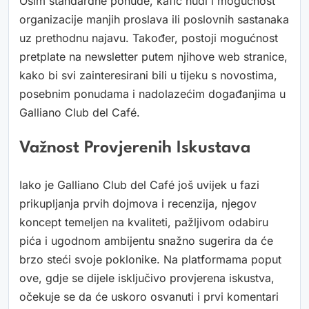
Osim standardne ponude, kafić nudi i mogućnost
organizacije manjih proslava ili poslovnih sastanaka
uz prethodnu najavu. Također, postoji mogućnost
pretplate na newsletter putem njihove web stranice,
kako bi svi zainteresirani bili u tijeku s novostima,
posebnim ponudama i nadolazećim događanjima u
Galliano Club del Café.
Važnost Provjerenih Iskustava
Iako je Galliano Club del Café još uvijek u fazi
prikupljanja prvih dojmova i recenzija, njegov
koncept temeljen na kvaliteti, pažljivom odabiru
pića i ugodnom ambijentu snažno sugerira da će
brzo steći svoje poklonike. Na platformama poput
ove, gdje se dijele isključivo provjerena iskustva,
očekuje se da će uskoro osvanuti i prvi komentari