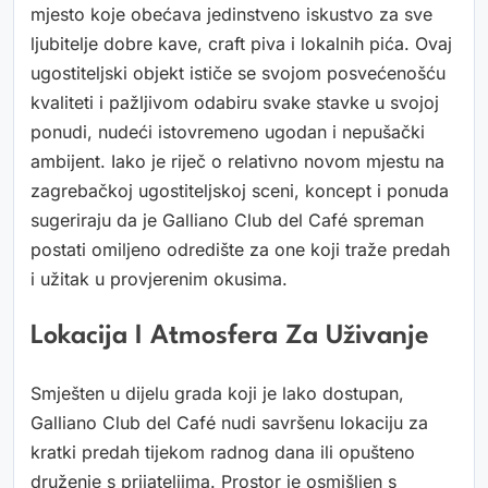
mjesto koje obećava jedinstveno iskustvo za sve
ljubitelje dobre kave, craft piva i lokalnih pića. Ovaj
ugostiteljski objekt ističe se svojom posvećenošću
kvaliteti i pažljivom odabiru svake stavke u svojoj
ponudi, nudeći istovremeno ugodan i nepušački
ambijent. Iako je riječ o relativno novom mjestu na
zagrebačkoj ugostiteljskoj sceni, koncept i ponuda
sugeriraju da je Galliano Club del Café spreman
postati omiljeno odredište za one koji traže predah
i užitak u provjerenim okusima.
Lokacija I Atmosfera Za Uživanje
Smješten u dijelu grada koji je lako dostupan,
Galliano Club del Café nudi savršenu lokaciju za
kratki predah tijekom radnog dana ili opušteno
druženje s prijateljima. Prostor je osmišljen s