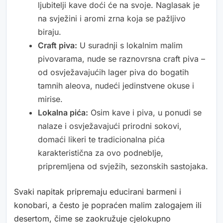
ljubitelji kave doći će na svoje. Naglasak je
na svježini i aromi zrna koja se pažljivo
biraju.
Craft piva:
U suradnji s lokalnim malim
pivovarama, nude se raznovrsna craft piva –
od osvježavajućih lager piva do bogatih
tamnih aleova, nudeći jedinstvene okuse i
mirise.
Lokalna pića:
Osim kave i piva, u ponudi se
nalaze i osvježavajući prirodni sokovi,
domaći likeri te tradicionalna pića
karakteristična za ovo podneblje,
pripremljena od svježih, sezonskih sastojaka.
Svaki napitak pripremaju educirani barmeni i
konobari, a često je popraćen malim zalogajem ili
desertom, čime se zaokružuje cjelokupno