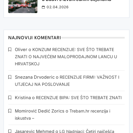
02.04.2026
NAJNOVIJI KOMENTARI
Oliver
o
KONZUM RECENZIJE: SVE ŠTO TREBATE
ZNATI O NAJVEĆEM MALOPRODAJNOM LANCU U
HRVATSKOJ
Snezana Drvoderic
o
RECENZIJE FIRMI: VAŽNOST I
UTJECAJ NA POSLOVANJE
Kristina
o
RECENZIJE BIPA: SVE ŠTO TREBATE ZNATI
Momirović Dedić Zorics
o
Trebam.hr recenzija i
iskustva –
Jasarevic Mehmed
o
LG hladnjaci: Četiri najčešća