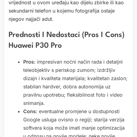
vrijednost u ovom uređaju kao dijelu zbirke ili kao
sekundarni telefon u kojemu fotografija ostaje
njegov najjači adut.
Prednosti I Nedostaci (Pros I Cons)
Huawei P30 Pro
Pros:
impresivan noćni način rada i detaljni
teleobjektiv s periskop zumom; izdržljiv
dizajn i kvaliteta materijala; kvalitetan zaslon;
stabilan hardver, dobra autonomija uz
pravilnu upotrebu; fleksibilnost foto i video
snimanja.
Cons:
eventualne promjene u dostupnosti
Google usluga ovisno o regiji; starija verzija
softvera koja može imati manje optimizacija
u odnosu na novije modele; neke novije