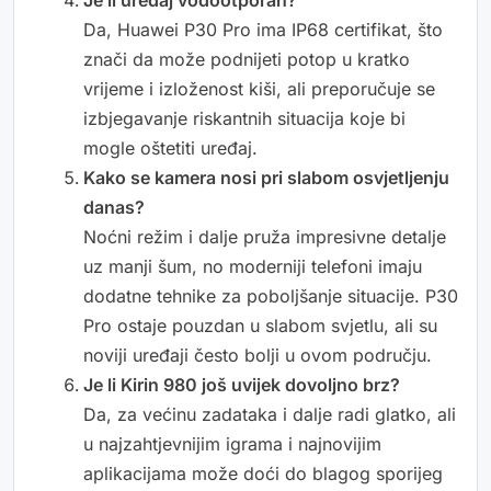
Je li uređaj vodootporan?
Da, Huawei P30 Pro ima IP68 certifikat, što
znači da može podnijeti potop u kratko
vrijeme i izloženost kiši, ali preporučuje se
izbjegavanje riskantnih situacija koje bi
mogle oštetiti uređaj.
Kako se kamera nosi pri slabom osvjetljenju
danas?
Noćni režim i dalje pruža impresivne detalje
uz manji šum, no moderniji telefoni imaju
dodatne tehnike za poboljšanje situacije. P30
Pro ostaje pouzdan u slabom svjetlu, ali su
noviji uređaji često bolji u ovom području.
Je li Kirin 980 još uvijek dovoljno brz?
Da, za većinu zadataka i dalje radi glatko, ali
u najzahtjevnijim igrama i najnovijim
aplikacijama može doći do blagog sporijeg