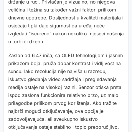
držanje u ruci. Privlačan je vizualno, no njegova
veličina i težina su također važni faktori prilikom
dnevne upotrebe. Dosljednost u kvaliteti materijala i
osjećaju tipki daje sigurnost da uređaj neće
izgledati “iscureno” nakon nekoliko mjeseci nošenja
u torbi ili džepu.
Zaslon od 6,47 inča, sa OLED tehnologijom i jasnim
prikazom boja, pruža dobar kontrast i vidljivost na
suncu. Iako rezolucija nije najviša u razredu,
iskustvo gledanja video sadržaja i pregledavanja
medija ostaje na visokoj razini. Senzor otiska prsta
ispod zaslona funkcionira relativno brzo, uz malo
prilagodbe prilikom prvog korištenja. Ako tražite
najbrži mogući otključavanje, ova opcija je
zadovoljavajuća, ali sveukupno iskustvo
otključavanja ostaje stabilno i toplo preporučljivo.