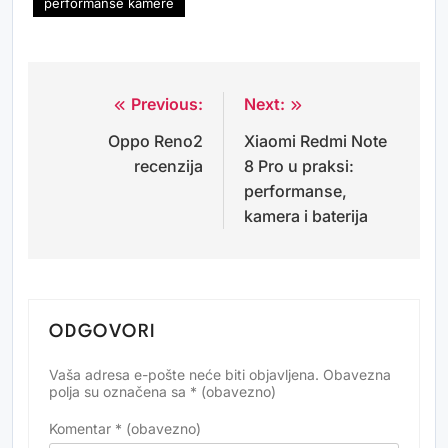
performanse kamere
Previous:
Next:
Navigacija
Oppo Reno2
Xiaomi Redmi Note
objava
recenzija
8 Pro u praksi:
performanse,
kamera i baterija
ODGOVORI
Vaša adresa e-pošte neće biti objavljena.
Obavezna
Alternative:
polja su označena sa
* (obavezno)
Komentar
* (obavezno)