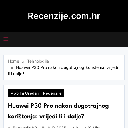
Skip
to
Recenzije.com.hr
content
Home
Tehnologija
Huawei P30 Pro nakon dugotrajnog korištenja: vrijedi
li i dalje?
Mobilni Uređaji
Recenzije
Huawei P30 Pro nakon dugotrajnog
korištenja: vrijedi li i dalje?
RecenzijeHR
16.12.2025
0
10 Mins