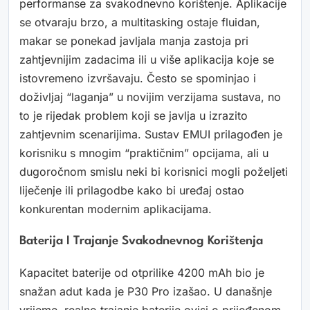
performanse za svakodnevno korištenje. Aplikacije
se otvaraju brzo, a multitasking ostaje fluidan,
makar se ponekad javljala manja zastoja pri
zahtjevnijim zadacima ili u više aplikacija koje se
istovremeno izvršavaju. Često se spominjao i
doživljaj “laganja” u novijim verzijama sustava, no
to je rijedak problem koji se javlja u izrazito
zahtjevnim scenarijima. Sustav EMUI prilagođen je
korisniku s mnogim “praktičnim” opcijama, ali u
dugoročnom smislu neki bi korisnici mogli poželjeti
liječenje ili prilagodbe kako bi uređaj ostao
konkurentan modernim aplikacijama.
Baterija I Trajanje Svakodnevnog Korištenja
Kapacitet baterije od otprilike 4200 mAh bio je
snažan adut kada je P30 Pro izašao. U današnje