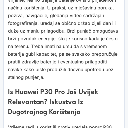
vrijeme, realno trajanje baterije ovisi o prijeđenom
načinu korištenja. U praksi, uz mješavinu poruka,
poziva, navigacije, gledanja video sadržaja i
fotografiranja, uređaj se obično držao cijeli dan ili
duže uz manju prilagodbu. Brzi punjač omogućava
brži povratak energije, što je korisno kada je često
na terenu. Treba imati na umu da s vremenom
baterija gubi kapacitet, pa se svakako preporučuje
pratiti zdravlje baterije i eventualno prilagoditi
navike kako biste produžili dnevnu upotrebu bez
stalnog punjenja.
Is Huawei P30 Pro Još Uvijek
Relevantan? Iskustva Iz
Dugotrajnog Korištenja
Vrijeme radi u korist ili protiv uređaja poput P30