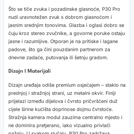
Što se tiče zvuka i pozadinske glasnoće, P30 Pro
nudi uravnotežen zvuk s dobrom glasnoćom i
jasnim srednjim tonovima. Glazba i oglasi dobro se
čuju kroz stereo zvučnike, a govorne poruke ostaju
jasne i razumljive. Otporan je na pritiske i lagane
padove, što ga čini pouzdanim partnerom za
dnevne zadaće, putovanja ili šetnju gradom.
Dizajn I Materijali
Dizajn uređaja odiše premium osjećajem – staklo na
prednjoj i stražnjoj strani, uz metalni okvir. Finiji
prijelazi između dijelova i čvrsto pričvršćeni duž
cijele širine kućišta doprinose dojmu čvrstoće.
Stražnja kamera modul zauzima centralno mjesto i
ne dominira pretjerano, iako vizualno privlači
pažnju. U svakom slučaju, P30 Pro zadržava