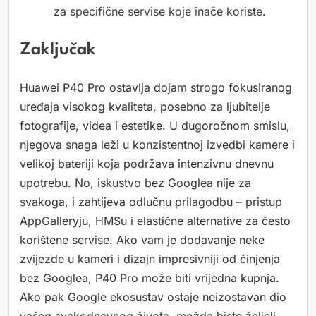
za specifične servise koje inače koriste.
Zaključak
Huawei P40 Pro ostavlja dojam strogo fokusiranog
uređaja visokog kvaliteta, posebno za ljubitelje
fotografije, videa i estetike. U dugoročnom smislu,
njegova snaga leži u konzistentnoj izvedbi kamere i
velikoj bateriji koja podržava intenzivnu dnevnu
upotrebu. No, iskustvo bez Googlea nije za
svakoga, i zahtijeva odlučnu prilagodbu – pristup
AppGalleryju, HMSu i elastične alternative za često
korištene servise. Ako vam je dodavanje neke
zvijezde u kameri i dizajn impresivniji od činjenja
bez Googlea, P40 Pro može biti vrijedna kupnja.
Ako pak Google ekosustav ostaje neizostavan dio
vašeg svakodnevnog života, možda biste željeli