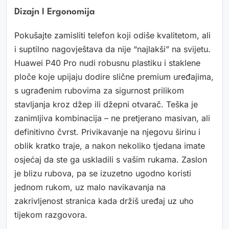
Dizajn I Ergonomija
Pokušajte zamisliti telefon koji odiše kvalitetom, ali
i suptilno nagovještava da nije “najlakši” na svijetu.
Huawei P40 Pro nudi robusnu plastiku i staklene
ploče koje upijaju dodire slične premium uređajima,
s ugrađenim rubovima za sigurnost prilikom
stavljanja kroz džep ili džepni otvarač. Teška je
zanimljiva kombinacija – ne pretjerano masivan, ali
definitivno čvrst. Privikavanje na njegovu širinu i
oblik kratko traje, a nakon nekoliko tjedana imate
osjećaj da ste ga uskladili s vašim rukama. Zaslon
je blizu rubova, pa se izuzetno ugodno koristi
jednom rukom, uz malo navikavanja na
zakrivljenost stranica kada držiš uređaj uz uho
tijekom razgovora.