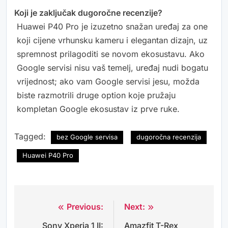
Koji je zaključak dugoročne recenzije?
Huawei P40 Pro je izuzetno snažan uređaj za one
koji cijene vrhunsku kameru i elegantan dizajn, uz
spremnost prilagoditi se novom ekosustavu. Ako
Google servisi nisu vaš temelj, uređaj nudi bogatu
vrijednost; ako vam Google servisi jesu, možda
biste razmotrili druge option koje pružaju
kompletan Google ekosustav iz prve ruke.
Tagged:
bez Google servisa
dugoročna recenzija
Huawei P40 Pro
Previous:
Next:
Navigacija
Sony Xperia 1 II:
Amazfit T-Rex
objava