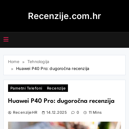
Skip
to
Recenzije.com.hr
content
Home
Tehnologija
Huawei P40 Pro: dugoročna recenzija
Pametni Telefoni
Recenzije
Huawei P40 Pro: dugoročna recenzija
RecenzijeHR
14.12.2025
0
11 Mins