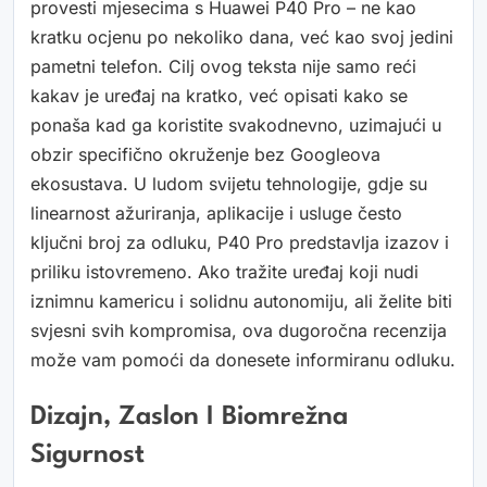
provesti mjesecima s Huawei P40 Pro – ne kao
kratku ocjenu po nekoliko dana, već kao svoj jedini
pametni telefon. Cilj ovog teksta nije samo reći
kakav je uređaj na kratko, već opisati kako se
ponaša kad ga koristite svakodnevno, uzimajući u
obzir specifično okruženje bez Googleova
ekosustava. U ludom svijetu tehnologije, gdje su
linearnost ažuriranja, aplikacije i usluge često
ključni broj za odluku, P40 Pro predstavlja izazov i
priliku istovremeno. Ako tražite uređaj koji nudi
iznimnu kamericu i solidnu autonomiju, ali želite biti
svjesni svih kompromisa, ova dugoročna recenzija
može vam pomoći da donesete informiranu odluku.
Dizajn, Zaslon I Biomrežna
Sigurnost