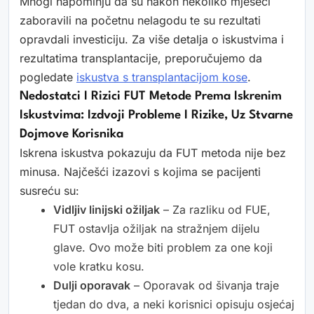
Mnogi napominju da su nakon nekoliko mjeseci
zaboravili na početnu nelagodu te su rezultati
opravdali investiciju. Za više detalja o iskustvima i
rezultatima transplantacije, preporučujemo da
pogledate
iskustva s transplantacijom kose
.
Nedostatci I Rizici FUT Metode Prema Iskrenim
Iskustvima: Izdvoji Probleme I Rizike, Uz Stvarne
Dojmove Korisnika
Iskrena iskustva pokazuju da FUT metoda nije bez
minusa. Najčešći izazovi s kojima se pacijenti
susreću su:
Vidljiv linijski ožiljak
– Za razliku od FUE,
FUT ostavlja ožiljak na stražnjem dijelu
glave. Ovo može biti problem za one koji
vole kratku kosu.
Dulji oporavak
– Oporavak od šivanja traje
tjedan do dva, a neki korisnici opisuju osjećaj