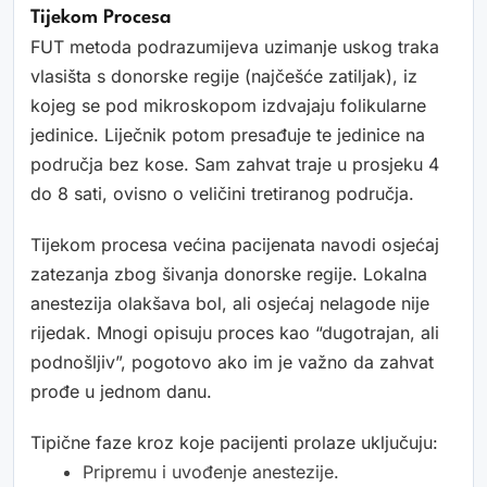
Tijekom Procesa
FUT metoda podrazumijeva uzimanje uskog traka
vlasišta s donorske regije (najčešće zatiljak), iz
kojeg se pod mikroskopom izdvajaju folikularne
jedinice. Liječnik potom presađuje te jedinice na
područja bez kose. Sam zahvat traje u prosjeku 4
do 8 sati, ovisno o veličini tretiranog područja.
Tijekom procesa većina pacijenata navodi osjećaj
zatezanja zbog šivanja donorske regije. Lokalna
anestezija olakšava bol, ali osjećaj nelagode nije
rijedak. Mnogi opisuju proces kao “dugotrajan, ali
podnošljiv”, pogotovo ako im je važno da zahvat
prođe u jednom danu.
Tipične faze kroz koje pacijenti prolaze uključuju:
Pripremu i uvođenje anestezije.