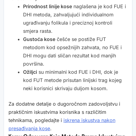
Prirodnost linije kose
naglašena je kod FUE i
DHI metoda, zahvaljujući individualnom
ugrađivanju folikula i preciznoj kontroli
smjera rasta.
Gustoća kose
češće se postiže FUT
metodom kod opsežnijih zahvata, no FUE i
DHI mogu dati sličan rezultat kod manjih
površina.
Ožiljci
su minimalni kod FUE i DHI, dok je
kod FUT metode prisutan linijski trag kojeg
neki korisnici skrivaju duljom kosom.
Za dodatne detalje o dugoročnom zadovoljstvu i
praktičnim iskustvima korisnika s različitim
tehnikama, pogledajte i
iskrena iskustva nakon
presađivanja kose
.