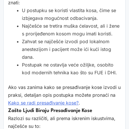
znati:
U postupku se koristi vlastita kosa, čime se
izbjegava mogućnost odbacivanja.
Najčešće se tretira muška ćelavost, ali i žene
s prorijeđenom kosom mogu imati koristi.
Zahvat se najčešće izvodi pod lokalnom
anestezijom i pacijent može ići kući istog
dana.
Postupak ne ostavlja veće ožiljke, osobito
kod modernih tehnika kao što su FUE i DHI.
Ako vas zanima kako se presađivanje kose izvodi u
praksi, detaljan opis postupka možete pronaći na
Kako se radi presađivanje kose?
.
Zašto Ljudi Biraju Presađivanje Kose
Razlozi su različiti, ali prema iskrenim iskustvima,
najčešće su to: