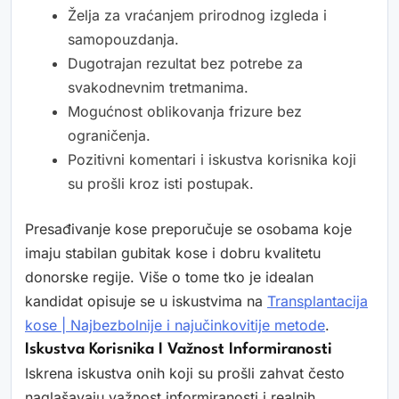
Želja za vraćanjem prirodnog izgleda i
samopouzdanja.
Dugotrajan rezultat bez potrebe za
svakodnevnim tretmanima.
Mogućnost oblikovanja frizure bez
ograničenja.
Pozitivni komentari i iskustva korisnika koji
su prošli kroz isti postupak.
Presađivanje kose preporučuje se osobama koje
imaju stabilan gubitak kose i dobru kvalitetu
donorske regije. Više o tome tko je idealan
kandidat opisuje se u iskustvima na
Transplantacija
kose | Najbezbolnije i najučinkovitije metode
.
Iskustva Korisnika I Važnost Informiranosti
Iskrena iskustva onih koji su prošli zahvat često
naglašavaju važnost informiranosti i realnih