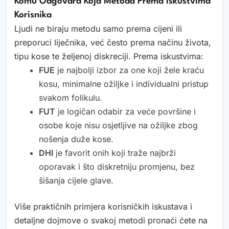
Komu Odgovara Koja Metoda Prema Iskustvima
Korisnika
Ljudi ne biraju metodu samo prema cijeni ili
preporuci liječnika, već često prema načinu života,
tipu kose te željenoj diskreciji. Prema iskustvima:
FUE
je najbolji izbor za one koji žele kraću
kosu, minimalne ožiljke i individualni pristup
svakom folikulu.
FUT
je logičan odabir za veće površine i
osobe koje nisu osjetljive na ožiljke zbog
nošenja duže kose.
DHI
je favorit onih koji traže najbrži
oporavak i što diskretniju promjenu, bez
šišanja cijele glave.
Više praktičnih primjera korisničkih iskustava i
detaljne dojmove o svakoj metodi pronaći ćete na