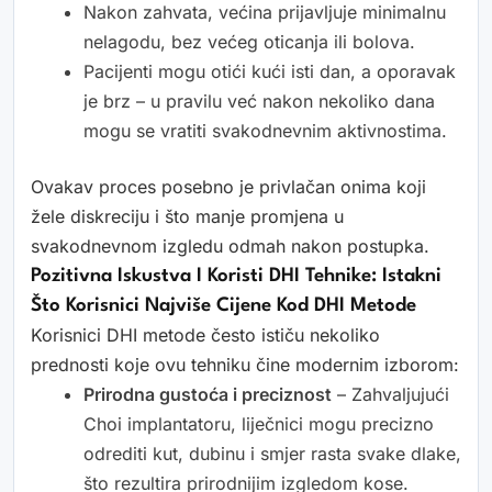
Nakon zahvata, većina prijavljuje minimalnu
nelagodu, bez većeg oticanja ili bolova.
Pacijenti mogu otići kući isti dan, a oporavak
je brz – u pravilu već nakon nekoliko dana
mogu se vratiti svakodnevnim aktivnostima.
Ovakav proces posebno je privlačan onima koji
žele diskreciju i što manje promjena u
svakodnevnom izgledu odmah nakon postupka.
Pozitivna Iskustva I Koristi DHI Tehnike: Istakni
Što Korisnici Najviše Cijene Kod DHI Metode
Korisnici DHI metode često ističu nekoliko
prednosti koje ovu tehniku čine modernim izborom:
Prirodna gustoća i preciznost
– Zahvaljujući
Choi implantatoru, liječnici mogu precizno
odrediti kut, dubinu i smjer rasta svake dlake,
što rezultira prirodnijim izgledom kose.