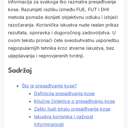
informacija za svakoga tko razmatra presađivanje
kose. Razumjeti razliku između FUE, FUT i DHI
metoda pomaže donijeti objektivnu odluku i izbjeći
razočaranja. Korisnička iskustva nude realan prikaz
rezultata, oporavka i dugoročnog zadovoljstva. U
ovom tekstu pronaći ćete sveobuhvatnu usporedbu
najpopularnijih tehnika kroz stvarna iskustva, bez
uljepšavanja i neprovjerenih tvrdnji.
Sadržaj
Što je presađivanje kose?
Definicija presađivanja kose
Ključne činjenice o presađivanju kose
Zašto ljudi biraju presađivanje kose
Iskustva korisnika i važnost
informiranosti