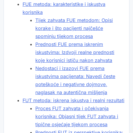
FUE metoda: karakteristike i iskustva
korisnika
Tijek zahvata FUE metodom: Opisi
korake i što pacijenti najčešće
spominju tijekom procesa
Prednosti FUE prema iskrenim
iskustvima: Izdvoji realne prednosti
koje korisnici ističu nakon zahvata
Nedostaci i izazovi FUE prema
iskustvima pacijenata: Navedi česte
poteškoće i negativne dojmove,
naglasak na autentična mišljenja
FUT metoda: iskrena iskustva i realni rezultati
Proces FUT zahvata i očekivanja
korisnika: Objasni tijek FUT zahvata i
tipične osjećaje tijekom procesa
Prednosti FUT iz perspektive korisnika: