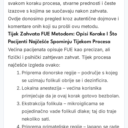
svakom koraku procesa, stvarne prednosti i česte
izazove s kojima se suočavaju nakon zahvata.
Ovdje donosimo pregled kroz autentične dojmove i
komentare onih koji su prošli ovu metodu.
Tijek Zahvata FUE Metodom: Opisi Korake I Što
Pacijenti Najčešće Spominju Tijekom Procesa
Većina pacijenata opisuje FUE kao precizan, ali
fizički i psihički zahtjevan zahvat. Tijek procesa
najčešće izgleda ovako:
Priprema donorske regije – područje s kojeg
se uzimaju folikuli obrije se i dezinficira.
Lokalna anestezija – većina korisnika
primjećuje da je ovaj korak gotovo bezbolan.
Ekstrakcija folikula – mikroiglicama se
pojedinačno vade folikuli dlake; taj dio traje
nekoliko sati.
Priprema primateljske regije – lagano se rade