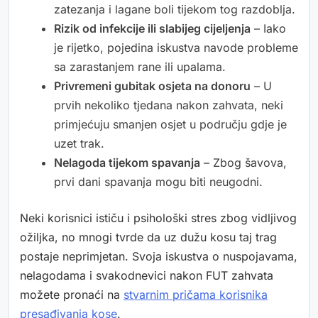
zatezanja i lagane boli tijekom tog razdoblja.
Rizik od infekcije ili slabijeg cijeljenja
– Iako
je rijetko, pojedina iskustva navode probleme
sa zarastanjem rane ili upalama.
Privremeni gubitak osjeta na donoru
– U
prvih nekoliko tjedana nakon zahvata, neki
primjećuju smanjen osjet u području gdje je
uzet trak.
Nelagoda tijekom spavanja
– Zbog šavova,
prvi dani spavanja mogu biti neugodni.
Neki korisnici ističu i psihološki stres zbog vidljivog
ožiljka, no mnogi tvrde da uz dužu kosu taj trag
postaje neprimjetan. Svoja iskustva o nuspojavama,
nelagodama i svakodnevici nakon FUT zahvata
možete pronaći na
stvarnim pričama korisnika
presađivanja kose
.