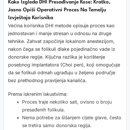
Kako Izgleda DHI Presađivanje Kose: Kratko,
Jasno Opiši Operativni Proces Na Temelju
Izvještaja Korisnika
Većina korisnika DHI metode opisuje proces kao
jednostavan i manje stresan u odnosu na druge
tehnike. Zahvat započinje lokalnom anestezijom,
nakon čega se folikuli dlake pojedinačno vade iz
donorske regije. Ključna razlika je korištenje
posebnog implantatora (Choi pen), koji omogućuje
da se folikuli odmah ugrađuju u željeno područje
bez prethodnog pravljenja kanalića.
Prema iskrenim iskustvima:
Proces traje nekoliko sati, ovisno o broju
presađenih folikula.
Nema potrebe za šišanjem cijele glave, često
se tretira samo donorska regija.