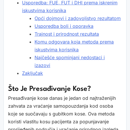
Usporedba: FUE, FUT i DHI prema iskrenim
iskustvima korisnika
Opći dojmovi i zadovoljstvo rezultatom
Usporedba boli i oporavka
Trajnost i prirodnost rezultata
Komu odgovara koja metoda prema
iskustvima korisnika
Najčešće spominjani nedostaci i
izazovi
Zaključak
Što Je Presađivanje Kose?
Presađivanje kose danas je jedan od najtraženijih
zahvata za vraćanje samopouzdanja kod osoba
koje se suočavaju s gubitkom kose. Ova metoda
koristi vlastitu kosu pacijenta za popunjavanje
prorijeđenih područja i vraćanje prirodnog izgleda.