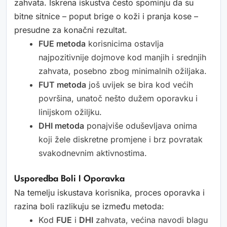
zahvata. Iskrena iskustva često spominju da su
bitne sitnice – poput brige o koži i pranja kose –
presudne za konačni rezultat.
FUE metoda
korisnicima ostavlja
najpozitivnije dojmove kod manjih i srednjih
zahvata, posebno zbog minimalnih ožiljaka.
FUT metoda
još uvijek se bira kod većih
površina, unatoč nešto dužem oporavku i
linijskom ožiljku.
DHI metoda
ponajviše oduševljava onima
koji žele diskretne promjene i brz povratak
svakodnevnim aktivnostima.
Usporedba Boli I Oporavka
Na temelju iskustava korisnika, proces oporavka i
razina boli razlikuju se između metoda:
Kod
FUE
i
DHI
zahvata, većina navodi blagu