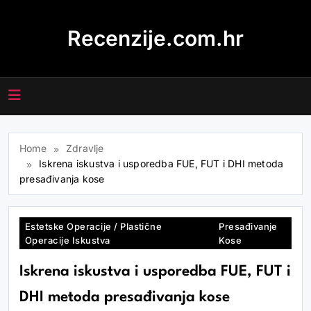
Skip
to
Recenzije.com.hr
content
Home
Zdravlje
Iskrena iskustva i usporedba FUE, FUT i DHI metoda
presađivanja kose
Estetske Operacije / Plastične
Presađivanje
Operacije Iskustva
Kose
Iskrena iskustva i usporedba FUE, FUT i
DHI metoda presađivanja kose