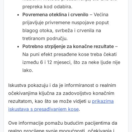
prepreka kod odabira.
Povremena oteklina i crvenilo
– Većina
prijavljuje privremene nuspojave poput
blagog otoka, svrbeža i crvenila na
tretiranom području.
Potrebno strpljenje za konačne rezultate
–
Na puni efekt presađene kose treba čekati
između 6 i 12 mjeseci, što za neke ljude nije
lako.
Iskustva pokazuju i da je informiranost o realnim
očekivanjima ključna za zadovoljstvo konačnim
rezultatom, kao što se može vidjeti u
prikazima
iskustava s presađivanjem kose
.
Ove informacije pomažu budućim pacijentima da
realno procijene svoje mogućnosti, očekivanja i