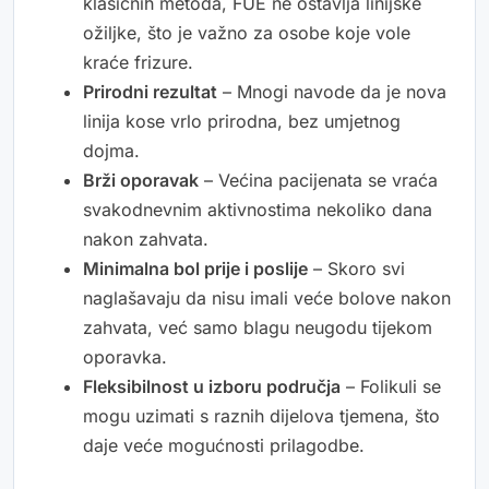
klasičnih metoda, FUE ne ostavlja linijske
ožiljke, što je važno za osobe koje vole
kraće frizure.
Prirodni rezultat
– Mnogi navode da je nova
linija kose vrlo prirodna, bez umjetnog
dojma.
Brži oporavak
– Većina pacijenata se vraća
svakodnevnim aktivnostima nekoliko dana
nakon zahvata.
Minimalna bol prije i poslije
– Skoro svi
naglašavaju da nisu imali veće bolove nakon
zahvata, već samo blagu neugodu tijekom
oporavka.
Fleksibilnost u izboru područja
– Folikuli se
mogu uzimati s raznih dijelova tjemena, što
daje veće mogućnosti prilagodbe.