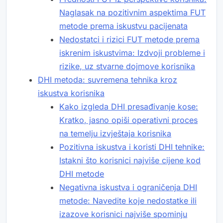
Naglasak na pozitivnim aspektima FUT
metode prema iskustvu pacijenata
Nedostatci i rizici FUT metode prema
iskrenim iskustvima: Izdvoji probleme i
rizike, uz stvarne dojmove korisnika
DHI metoda: suvremena tehnika kroz
iskustva korisnika
Kako izgleda DHI presađivanje kose:
Kratko, jasno opiši operativni proces
na temelju izvještaja korisnika
Pozitivna iskustva i koristi DHI tehnike:
Istakni što korisnici najviše cijene kod
DHI metode
Negativna iskustva i ograničenja DHI
metode: Navedite koje nedostatke ili
izazove korisnici najviše spominju