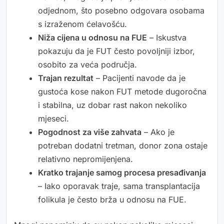
odjednom, što posebno odgovara osobama
s izraženom ćelavošću.
Niža cijena u odnosu na FUE
– Iskustva
pokazuju da je FUT često povoljniji izbor,
osobito za veća područja.
Trajan rezultat
– Pacijenti navode da je
gustoća kose nakon FUT metode dugoročna
i stabilna, uz dobar rast nakon nekoliko
mjeseci.
Pogodnost za više zahvata
– Ako je
potreban dodatni tretman, donor zona ostaje
relativno nepromijenjena.
Kratko trajanje samog procesa presađivanja
– Iako oporavak traje, sama transplantacija
folikula je često brža u odnosu na FUE.