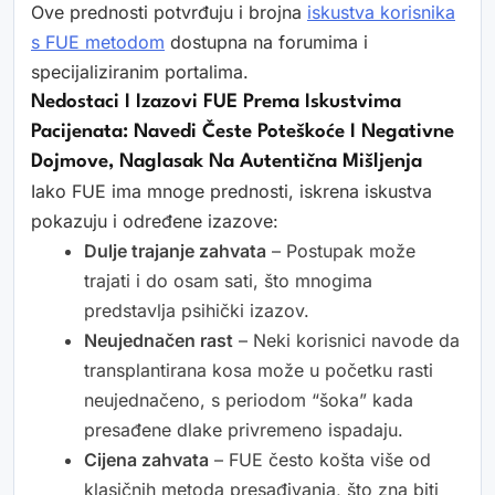
Ove prednosti potvrđuju i brojna
iskustva korisnika
s FUE metodom
dostupna na forumima i
specijaliziranim portalima.
Nedostaci I Izazovi FUE Prema Iskustvima
Pacijenata: Navedi Česte Poteškoće I Negativne
Dojmove, Naglasak Na Autentična Mišljenja
Iako FUE ima mnoge prednosti, iskrena iskustva
pokazuju i određene izazove:
Dulje trajanje zahvata
– Postupak može
trajati i do osam sati, što mnogima
predstavlja psihički izazov.
Neujednačen rast
– Neki korisnici navode da
transplantirana kosa može u početku rasti
neujednačeno, s periodom “šoka” kada
presađene dlake privremeno ispadaju.
Cijena zahvata
– FUE često košta više od
klasičnih metoda presađivanja, što zna biti