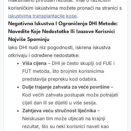
maksimalno prirodan rezultat. Više o različitim
korisničkim iskustvima možete pronaći na stranici s
iskustvima transplantacije kose
.
Negativna Iskustva I Ograničenja DHI Metode:
Navedite Koje Nedostatke Ili Izazove Korisnici
Najviše Spominju
Iako DHI nudi niz pogodnosti, iskrena iskustva
otkrivaju i određene nedostatke:
Viša cijena
– DHI je često skuplji od FUE i
FUT metoda, što brojnim korisnicima
predstavlja prepreku kod odabira.
Dulje trajanje zahvata za veće površine
–
Kod većih zahvata postupak može potrajati
cijeli dan ili se dijeliti u više sesija.
Zahtjeva veću stručnost liječnika
–
Neiskusan tim može utjecati na krajnji
rezultat, što su neki korisnici naveli kao