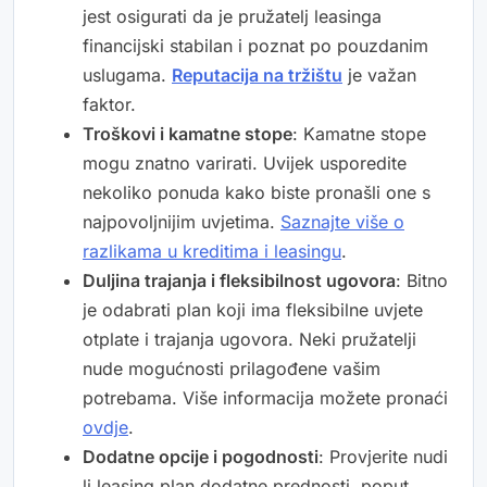
jest osigurati da je pružatelj leasinga
financijski stabilan i poznat po pouzdanim
uslugama.
Reputacija na tržištu
je važan
faktor.
Troškovi i kamatne stope
: Kamatne stope
mogu znatno varirati. Uvijek usporedite
nekoliko ponuda kako biste pronašli one s
najpovoljnijim uvjetima.
Saznajte više o
razlikama u kreditima i leasingu
.
Duljina trajanja i fleksibilnost ugovora
: Bitno
je odabrati plan koji ima fleksibilne uvjete
otplate i trajanja ugovora. Neki pružatelji
nude mogućnosti prilagođene vašim
potrebama. Više informacija možete pronaći
ovdje
.
Dodatne opcije i pogodnosti
: Provjerite nudi
li leasing plan dodatne prednosti, poput