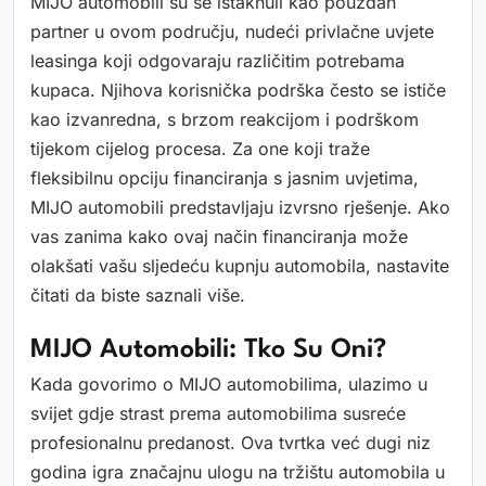
MIJO automobili su se istaknuli kao pouzdan
partner u ovom području, nudeći privlačne uvjete
leasinga koji odgovaraju različitim potrebama
kupaca. Njihova korisnička podrška često se ističe
kao izvanredna, s brzom reakcijom i podrškom
tijekom cijelog procesa. Za one koji traže
fleksibilnu opciju financiranja s jasnim uvjetima,
MIJO automobili predstavljaju izvrsno rješenje. Ako
vas zanima kako ovaj način financiranja može
olakšati vašu sljedeću kupnju automobila, nastavite
čitati da biste saznali više.
MIJO Automobili: Tko Su Oni?
Kada govorimo o MIJO automobilima, ulazimo u
svijet gdje strast prema automobilima susreće
profesionalnu predanost. Ova tvrtka već dugi niz
godina igra značajnu ulogu na tržištu automobila u