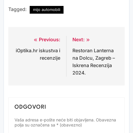
Tagged:
mijo automobili
Previous:
Next:
Navigacija
iOptika.hr iskustva i
Restoran Lanterna
objava
recenzije
na Dolcu, Zagreb –
Iskrena Recenzija
2024.
ODGOVORI
Vaša adresa e-pošte neće biti objavljena.
Obavezna
Alternative:
polja su označena sa
* (obavezno)