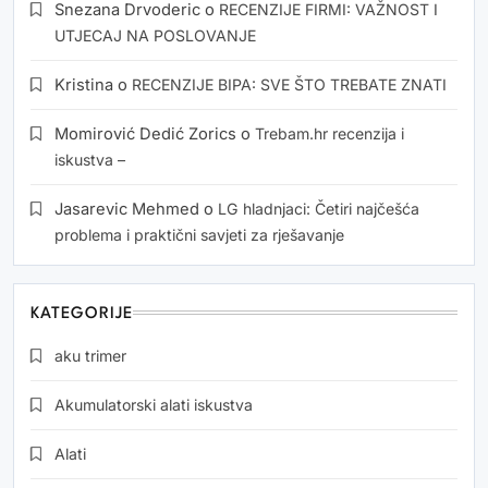
Snezana Drvoderic
o
RECENZIJE FIRMI: VAŽNOST I
UTJECAJ NA POSLOVANJE
Kristina
o
RECENZIJE BIPA: SVE ŠTO TREBATE ZNATI
Momirović Dedić Zorics
o
Trebam.hr recenzija i
iskustva –
Jasarevic Mehmed
o
LG hladnjaci: Četiri najčešća
problema i praktični savjeti za rješavanje
KATEGORIJE
aku trimer
Akumulatorski alati iskustva
Alati