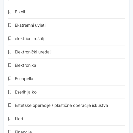
E koli
Ekstremni uvjeti
električni roštilj
Elektronički uređaji
Elektronika
Escapella
Eserihija koli
Estetske operacije / plastične operacije iskustva
fileri
Financije