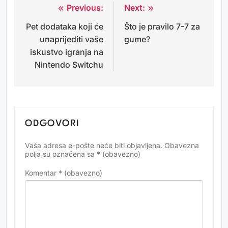
Previous:
Next:
Navigacija
Pet dodataka koji će
Što je pravilo 7-7 za
objava
unaprijediti vaše
gume?
iskustvo igranja na
Nintendo Switchu
ODGOVORI
Vaša adresa e-pošte neće biti objavljena.
Obavezna
Alternative:
polja su označena sa
* (obavezno)
Komentar
* (obavezno)