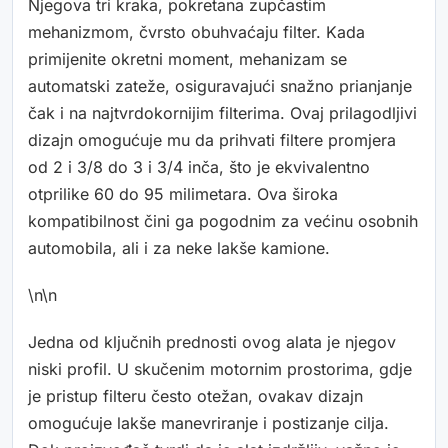
Njegova tri kraka, pokretana zupčastim
mehanizmom, čvrsto obuhvaćaju filter. Kada
primijenite okretni moment, mehanizam se
automatski zateže, osiguravajući snažno prianjanje
čak i na najtvrdokornijim filterima. Ovaj prilagodljivi
dizajn omogućuje mu da prihvati filtere promjera
od 2 i 3/8 do 3 i 3/4 inča, što je ekvivalentno
otprilike 60 do 95 milimetara. Ova široka
kompatibilnost čini ga pogodnim za većinu osobnih
automobila, ali i za neke lakše kamione.
\n\n
Jedna od ključnih prednosti ovog alata je njegov
niski profil. U skučenim motornim prostorima, gdje
je pristup filteru često otežan, ovakav dizajn
omogućuje lakše manevriranje i postizanje cilja.