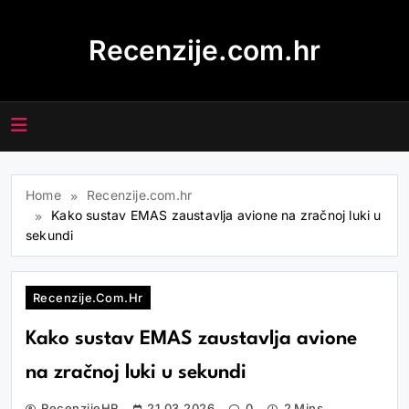
Skip
to
Recenzije.com.hr
content
Home
Recenzije.com.hr
Kako sustav EMAS zaustavlja avione na zračnoj luki u
sekundi
Recenzije.com.hr
Kako sustav EMAS zaustavlja avione
na zračnoj luki u sekundi
RecenzijeHR
21.03.2026
0
2 Mins