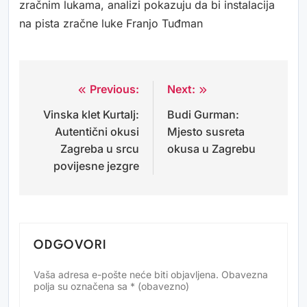
zračnim lukama, analizi pokazuju da bi instalacija
na pista zračne luke Franjo Tuđman
Previous:
Next:
Navigacija
Vinska klet Kurtalj:
Budi Gurman:
objava
Autentični okusi
Mjesto susreta
Zagreba u srcu
okusa u Zagrebu
povijesne jezgre
ODGOVORI
Vaša adresa e-pošte neće biti objavljena.
Obavezna
Alternative:
polja su označena sa
* (obavezno)