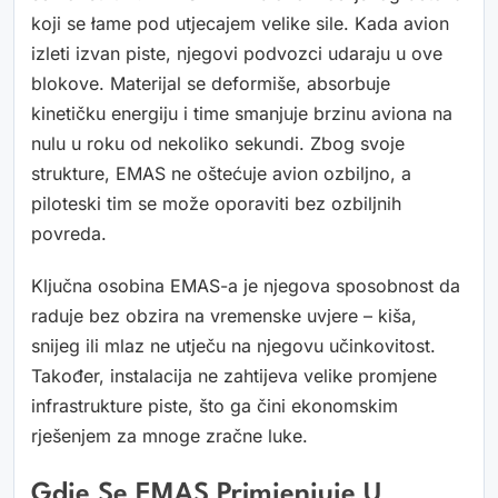
koji se łame pod utjecajem velike sile. Kada avion
izleti izvan piste, njegovi podvozci udaraju u ove
blokove. Materijal se deformiše, absorbuje
kinetičku energiju i time smanjuje brzinu aviona na
nulu u roku od nekoliko sekundi. Zbog svoje
strukture, EMAS ne oštećuje avion ozbiljno, a
piloteski tim se može oporaviti bez ozbiljnih
povreda.
Ključna osobina EMAS-a je njegova sposobnost da
raduje bez obzira na vremenske uvjere – kiša,
snijeg ili mlaz ne utječu na njegovu učinkovitost.
Također, instalacija ne zahtijeva velike promjene
infrastrukture piste, što ga čini ekonomskim
rješenjem za mnoge zračne luke.
Gdje Se EMAS Primjenjuje U