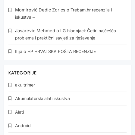
Momirović Dedić Zorics
o
Trebam.hr recenzija i
iskustva –
Jasarevic Mehmed
o
LG hladnjaci: Četiri najčešća
problema i praktični savjeti za rješavanje
Ilija
o
HP HRVATSKA POŠTA RECENZIJE
KATEGORIJE
aku trimer
Akumulatorski alati iskustva
Alati
Android