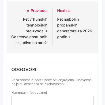
Previous:
Next:
Navigacija
Pet vrhunskih
Pet najboljih
objava
tehnoloških
propanskih
proizvoda iz
generatora za 2026.
Costcova dostupnih
godinu
isključivo na mreži
ODGOVORI
Vaša adresa e-pošte neće biti objavljena.
Obavezna
Alternative:
polja su označena sa
* (obavezno)
Komentar
* (obavezno)