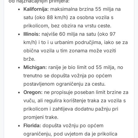
od najznačajnijih primjera:
Kalifornija:
maksimalna brzina 55 milja na
satu (oko 88 km/h) za osobna vozila s
prikolicom, bez obzira na vrstu ceste.
Illinois:
najviše 60 milja na satu (oko 97
km/h) i to i u urbanim područjima, iako se za
obična vozila u tim zonama može voziti
brže.
Michigan:
ranije je bio limit od 55 milja, no
trenutno se dopušta vožnja po općem
postavljenom ograničenju za cestu.
Oregon:
ne propisuje poseban limit brzine za
vuču, ali regulira korištenje traka za vozila s
prikolicom i zahtijeva dodatnu pažnju pri
promjeni trake.
Florida:
dopušta vožnju po općem
ograničenju, pod uvjetom da je prikolica