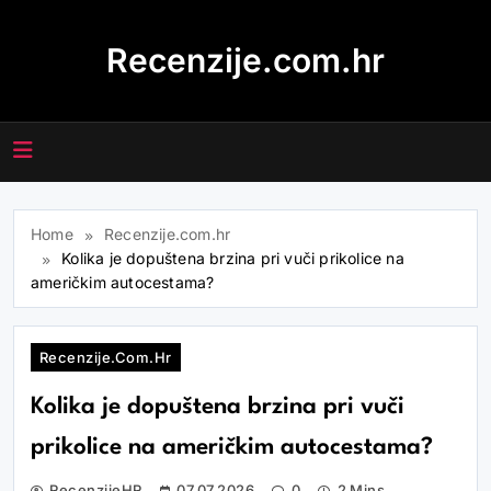
Skip
to
Recenzije.com.hr
content
Home
Recenzije.com.hr
Kolika je dopuštena brzina pri vuči prikolice na
američkim autocestama?
Recenzije.com.hr
Kolika je dopuštena brzina pri vuči
prikolice na američkim autocestama?
RecenzijeHR
07.07.2026
0
2 Mins