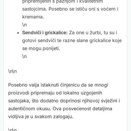
pripremljenih s pažnjom i kvalitetnim
sastojcima. Posebno se ističu oni s voćem i
kremama.
\n
Sendviči i grickalice:
Za one u žurbi, tu su i
gotovi sendviči te razne slane grickalice koje
se mogu ponijeti.
\n
\n\n
Posebno valja istaknuti činjenicu da se mnogi
proizvodi pripremaju od lokalno uzgojenih
sastojaka, što dodatno doprinosi njihovoj svježini i
autentičnom okusu. Ova posvećenost detaljima
vidljiva je u svakom zalogaju.
\n\n