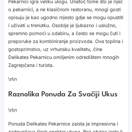
Pekarnici igra veliku ulogu. Unatoč tome što je riječ
o pekarnici, a ne klasičnom restoranu, mnogi gosti
opisuju je kao ugodno mjesto gdje se mogu opustiti
i uživati u trenutku. Osoblje je ljubazno i uslužno,
spremno pomoći u odabiru, a često se mogu čuti i
preporuke za kombiniranje proizvoda. Ova toplina i
gostoprimstvo, uz vrhunsku kvalitetu, čine
Delikates Pekarnicu omiljenim odredištem mnogih
Zagrepčana i turista.
\n\n
Raznolika Ponuda Za Svačiji Ukus
\n\n
Ponuda Delikates Pekarnice zaista je impresivna i
zadovoljava širok spektar ukusa. Bez obzira jeste li