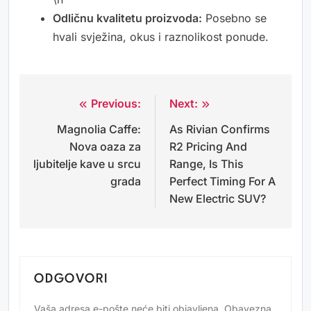
Odličnu kvalitetu proizvoda:
Posebno se
hvali svježina, okus i raznolikost ponude.
Previous:
Next:
Navigacija
Magnolia Caffe:
As Rivian Confirms
objava
Nova oaza za
R2 Pricing And
ljubitelje kave u srcu
Range, Is This
grada
Perfect Timing For A
New Electric SUV?
ODGOVORI
Vaša adresa e-pošte neće biti objavljena.
Obavezna
Alternative: