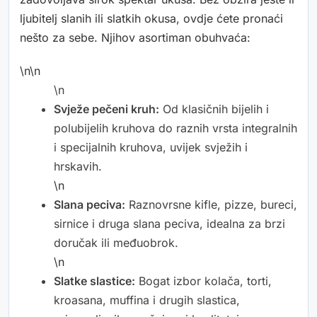
ljubitelj slanih ili slatkih okusa, ovdje ćete pronaći
nešto za sebe. Njihov asortiman obuhvaća:
\n\n
\n
Svježe pečeni kruh:
Od klasičnih bijelih i
polubijelih kruhova do raznih vrsta integralnih
i specijalnih kruhova, uvijek svježih i
hrskavih.
\n
Slana peciva:
Raznovrsne kifle, pizze, bureci,
sirnice i druga slana peciva, idealna za brzi
doručak ili međuobrok.
\n
Slatke slastice:
Bogat izbor kolača, torti,
kroasana, muffina i drugih slastica,