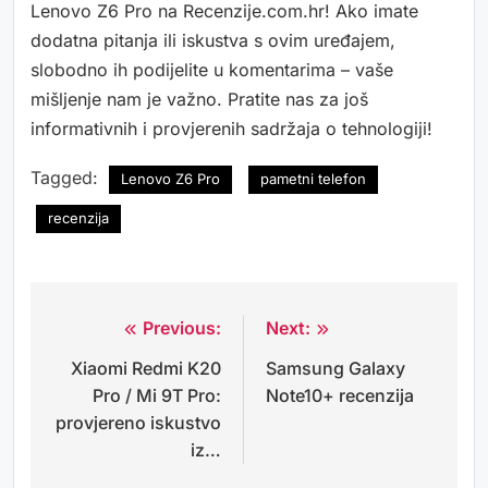
Lenovo Z6 Pro na Recenzije.com.hr! Ako imate
dodatna pitanja ili iskustva s ovim uređajem,
slobodno ih podijelite u komentarima – vaše
mišljenje nam je važno. Pratite nas za još
informativnih i provjerenih sadržaja o tehnologiji!
Tagged:
Lenovo Z6 Pro
pametni telefon
recenzija
Previous:
Next:
Navigacija
Xiaomi Redmi K20
Samsung Galaxy
objava
Pro / Mi 9T Pro:
Note10+ recenzija
provjereno iskustvo
iz…