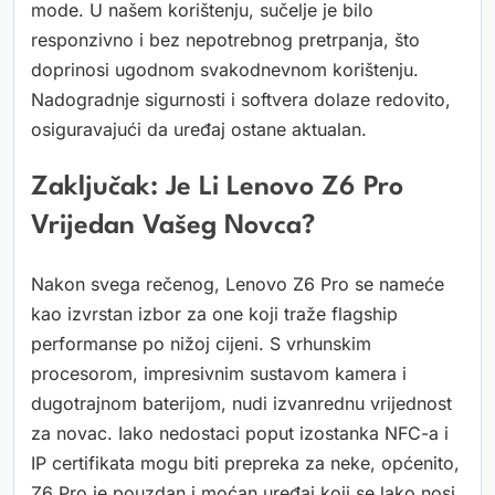
mode. U našem korištenju, sučelje je bilo
responzivno i bez nepotrebnog pretrpanja, što
doprinosi ugodnom svakodnevnom korištenju.
Nadogradnje sigurnosti i softvera dolaze redovito,
osiguravajući da uređaj ostane aktualan.
Zaključak: Je Li Lenovo Z6 Pro
Vrijedan Vašeg Novca?
Nakon svega rečenog, Lenovo Z6 Pro se nameće
kao izvrstan izbor za one koji traže flagship
performanse po nižoj cijeni. S vrhunskim
procesorom, impresivnim sustavom kamera i
dugotrajnom baterijom, nudi izvanrednu vrijednost
za novac. Iako nedostaci poput izostanka NFC-a i
IP certifikata mogu biti prepreka za neke, općenito,
Z6 Pro je pouzdan i moćan uređaj koji se lako nosi