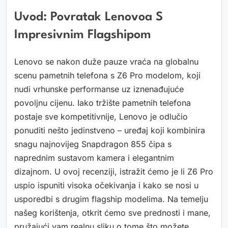
Uvod: Povratak Lenovoa S
Impresivnim Flagshipom
Lenovo se nakon duže pauze vraća na globalnu
scenu pametnih telefona s Z6 Pro modelom, koji
nudi vrhunske performanse uz iznenađujuće
povoljnu cijenu. Iako tržište pametnih telefona
postaje sve kompetitivnije, Lenovo je odlučio
ponuditi nešto jedinstveno – uređaj koji kombinira
snagu najnovijeg Snapdragon 855 čipa s
naprednim sustavom kamera i elegantnim
dizajnom. U ovoj recenziji, istražit ćemo je li Z6 Pro
uspio ispuniti visoka očekivanja i kako se nosi u
usporedbi s drugim flagship modelima. Na temelju
našeg korištenja, otkrit ćemo sve prednosti i mane,
pružajući vam realnu sliku o tome što možete