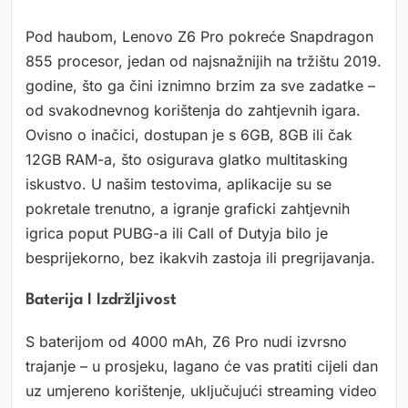
Pod haubom, Lenovo Z6 Pro pokreće Snapdragon
855 procesor, jedan od najsnažnijih na tržištu 2019.
godine, što ga čini iznimno brzim za sve zadatke –
od svakodnevnog korištenja do zahtjevnih igara.
Ovisno o inačici, dostupan je s 6GB, 8GB ili čak
12GB RAM-a, što osigurava glatko multitasking
iskustvo. U našim testovima, aplikacije su se
pokretale trenutno, a igranje graficki zahtjevnih
igrica poput PUBG-a ili Call of Dutyja bilo je
besprijekorno, bez ikakvih zastoja ili pregrijavanja.
Baterija I Izdržljivost
S baterijom od 4000 mAh, Z6 Pro nudi izvrsno
trajanje – u prosjeku, lagano će vas pratiti cijeli dan
uz umjereno korištenje, uključujući streaming video