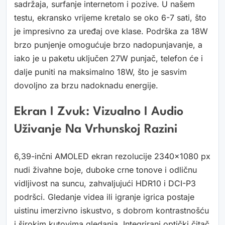
sadržaja, surfanje internetom i pozive. U našem
testu, ekransko vrijeme kretalo se oko 6-7 sati, što
je impresivno za uređaj ove klase. Podrška za 18W
brzo punjenje omogućuje brzo nadopunjavanje, a
iako je u paketu uključen 27W punjač, telefon će i
dalje puniti na maksimalno 18W, što je sasvim
dovoljno za brzu nadoknadu energije.
Ekran I Zvuk: Vizualno I Audio
Uživanje Na Vrhunskoj Razini
6,39-inčni AMOLED ekran rezolucije 2340×1080 px
nudi živahne boje, duboke crne tonove i odličnu
vidljivost na suncu, zahvaljujući HDR10 i DCI-P3
podršci. Gledanje videa ili igranje igrica postaje
uistinu imerzivno iskustvo, s dobrom kontrastnošću
i širokim kutovima gledanja. Integrirani optički čitač