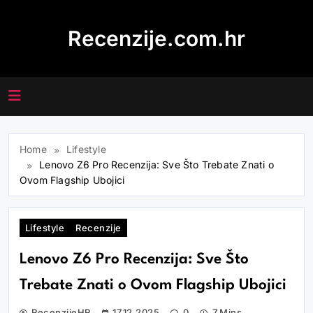
Skip
to
Recenzije.com.hr
content
Home
Lifestyle
Lenovo Z6 Pro Recenzija: Sve Što Trebate Znati o
Ovom Flagship Ubojici
Lifestyle
Recenzije
Lenovo Z6 Pro Recenzija: Sve Što
Trebate Znati o Ovom Flagship Ubojici
RecenzijeHR
17.12.2025
0
7 Mins