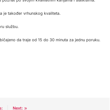
poznat po svojim kvalitetnim kafijama i slatkišima.
fa je također vrhunskog kvaliteta.
bru službu.
uobičajeno da traje od 15 do 30 minuta za jednu poruku.
s:
Next: