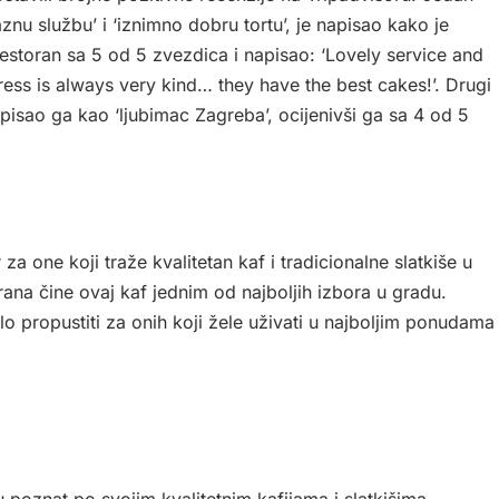
znu službu’ i ‘iznimno dobru tortu’, je napisao kako je
restoran sa 5 od 5 zvezdica i napisao: ‘Lovely service and
ress is always very kind… they have the best cakes!’. Drugi
 opisao ga kao ‘ljubimac Zagreba’, ocijenivši ga sa 4 od 5
 one koji traže kvalitetan kaf i tradicionalne slatkiše u
rana čine ovaj kaf jednim od najboljih izbora u gradu.
lo propustiti za onih koji žele uživati u najboljim ponudama