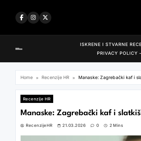
Skip
to
content
ISKRENE I STVARNE REC
PRIVACY POLICY 
Home
Recenzije HR
Manaske: Zagrebački kaf i sl
Recenzije HR
Manaske: Zagrebački kaf i slatki
RecenzijeHR
21.03.2026
0
2 Mins