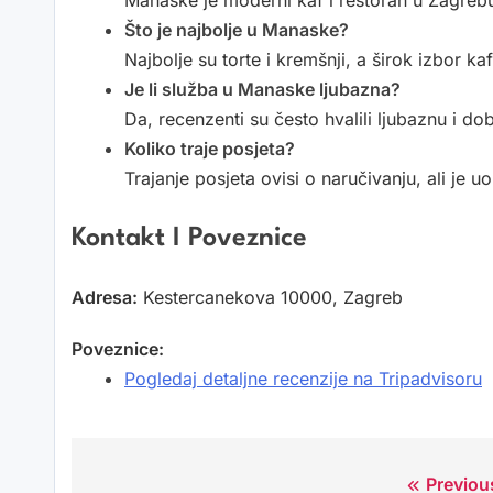
Manaske je moderni kaf i restoran u Zagrebu 
Što je najbolje u Manaske?
Najbolje su torte i kremšnji, a širok izbor ka
Je li služba u Manaske ljubazna?
Da, recenzenti su često hvalili ljubaznu i do
Koliko traje posjeta?
Trajanje posjeta ovisi o naručivanju, ali je 
Kontakt I Poveznice
Adresa:
Kestercanekova 10000, Zagreb
Poveznice:
Pogledaj detaljne recenzije na Tripadvisoru
Previou
Navigacija