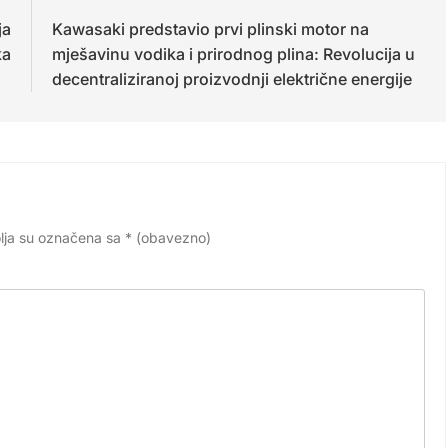
ja
Kawasaki predstavio prvi plinski motor na
ka
mješavinu vodika i prirodnog plina: Revolucija u
decentraliziranoj proizvodnji električne energije
lja su označena sa
* (obavezno)