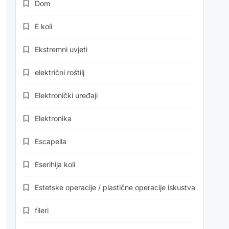
Dom
E koli
Ekstremni uvjeti
električni roštilj
Elektronički uređaji
Elektronika
Escapella
Eserihija koli
Estetske operacije / plastične operacije iskustva
fileri