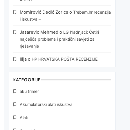
Momirović Dedić Zorics
o
Trebam.hr recenzija
i iskustva –
Jasarevic Mehmed
o
LG hladnjaci: Četiri
najčešća problema i praktični savjeti za
rješavanje
Ilija
o
HP HRVATSKA POŠTA RECENZIJE
KATEGORIJE
aku trimer
Akumulatorski alati iskustva
Alati