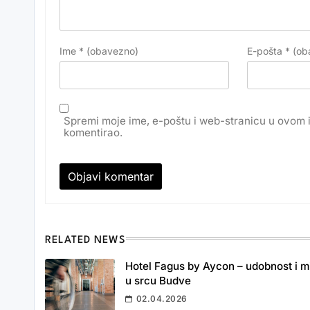
Ime
* (obavezno)
E-pošta
* (ob
Spremi moje ime, e-poštu i web-stranicu u ovom 
komentirao.
RELATED NEWS
Hotel Fagus by Aycon – udobnost i m
u srcu Budve
02.04.2026