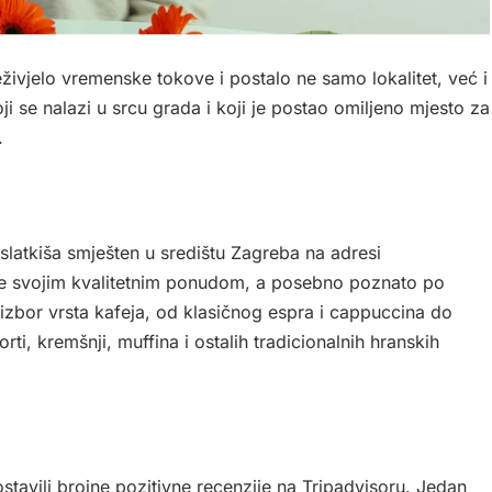
ivjelo vremenske tokove i postalo ne samo lokalitet, već i
ji se nalazi u srcu grada i koji je postao omiljeno mjesto za
.
slatkiša smješten u središtu Zagreba na adresi
če svojim kvalitetnim ponudom, a posebno poznato po
 izbor vrsta kafeja, od klasičnog espra i cappuccina do
rti, kremšnji, muffina i ostalih tradicionalnih hranskih
ostavili brojne pozitivne recenzije na Tripadvisoru. Jedan