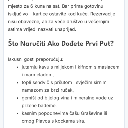
mjesto za 6 kuna na sat. Bar prima gotovinu
isključivo – kartice ostavite kod kuće. Rezervacije
nisu obavezne, ali za veće društvo u večernjim
satima vrijedi nazvati unaprijed.
Što Naručiti Ako Dođete Prvi Put?
Iskusni gosti preporučuju:
jutarnju kavu s mlijekom i kifnom s maslacem
i marmeladom,
topli sendvič s pršutom i svježim sirnim
namazom za brzi ručak,
gemišt od bijelog vina i mineralne vode uz
pržene bademe,
kasnim popodnevima čašu Graševine ili
crnog Plavca s kockama sira.