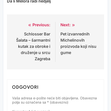
Da li Melora radi nedjelj
Previous:
Next:
Navigacija
Schlosser Bar
Pet izvanrednih
objava
Šalata – šarmantni
Michelinovih
kutak za obroke i
proizvoda koji nisu
druženje u srcu
gume
Zagreba
ODGOVORI
Vaša adresa e-pošte neće biti objavljena.
Obavezna
Alternative:
polja su označena sa
* (obavezno)