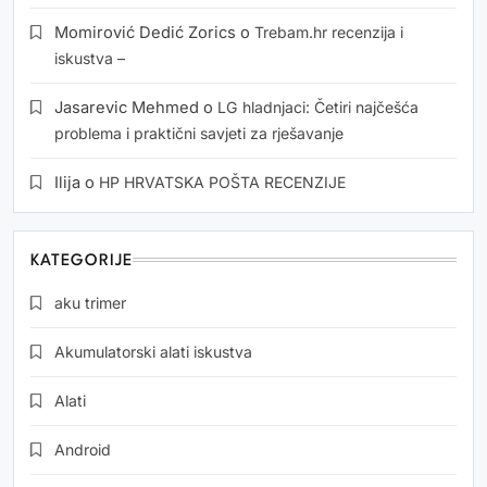
Momirović Dedić Zorics
o
Trebam.hr recenzija i
iskustva –
Jasarevic Mehmed
o
LG hladnjaci: Četiri najčešća
problema i praktični savjeti za rješavanje
Ilija
o
HP HRVATSKA POŠTA RECENZIJE
KATEGORIJE
aku trimer
Akumulatorski alati iskustva
Alati
Android