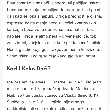
Prva stvar koja se uoči je spora, ali pažljiva usluga.
Konobarice znaju redoslijed dolaska gostiju i pamte
ga i kad se lokala napuni. Druga prednost je cijena:
espresso košta manje nego u većini kvartovskih
kafića, a boca vode donosi se automatski, bez
naplate. Treća je atmosfera – drvene stolice, topli
žuti zidovi, vanjske stolice koje gledaju na šetalište.
Nema glazbe koja guši razgovor, nema televizora.
Samo tišina u kojoj se čuje kako pjeva kavomat.
Kad I Kako Doći?
Meliora leži na adresi Ul. Matke Laginje 5, što je tri
minute hoda od zagrebačkog kvarta Martićeva.
Najbliže tramvajske stanice su Vlaška (linije 6, 11) i
Šubićeva (linije 2, 6). U blizini nije mnogo
parkirališta, ali se u okolnim ulicama može pronaći