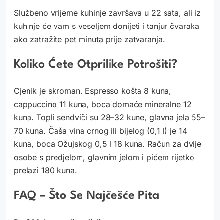
Službeno vrijeme kuhinje završava u 22 sata, ali iz
kuhinje će vam s veseljem donijeti i tanjur čvaraka
ako zatražite pet minuta prije zatvaranja.
Koliko Ćete Otprilike Potrošiti?
Cjenik je skroman. Espresso košta 8 kuna,
cappuccino 11 kuna, boca domaće mineralne 12
kuna. Topli sendviči su 28–32 kune, glavna jela 55–
70 kuna. Čaša vina crnog ili bijelog (0,1 l) je 14
kuna, boca Ožujskog 0,5 l 18 kuna. Račun za dvije
osobe s predjelom, glavnim jelom i pićem rijetko
prelazi 180 kuna.
FAQ – Što Se Najčešće Pita