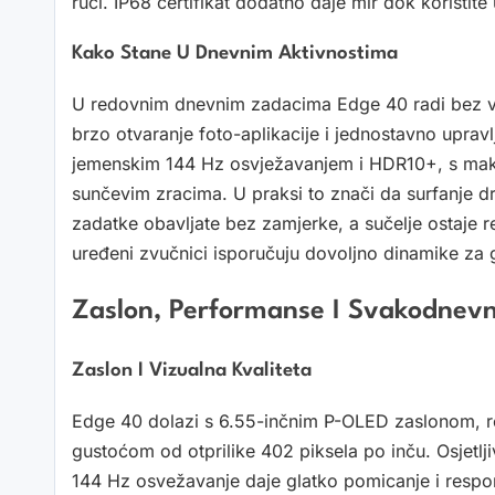
ruci. IP68 certifikat dodatno daje mir dok koristite 
Kako Stane U Dnevnim Aktivnostima
U redovnim dnevnim zadacima Edge 40 radi bez ve
brzo otvaranje foto-aplikacije i jednostavno upravl
jemenskim 144 Hz osvježavanjem i HDR10+, s maksi
sunčevim zracima. U praksi to znači da surfanje d
zadatke obavljate bez zamjerke, a sučelje ostaje re
uređeni zvučnici isporučuju dovoljno dinamike za gl
Zaslon, Performanse I Svakodnev
Zaslon I Vizualna Kvaliteta
Edge 40 dolazi s 6.55-inčnim P-OLED zaslonom, r
gustoćom od otprilike 402 piksela po inču. Osjetlji
144 Hz osvežavanje daje glatko pomicanje i respo