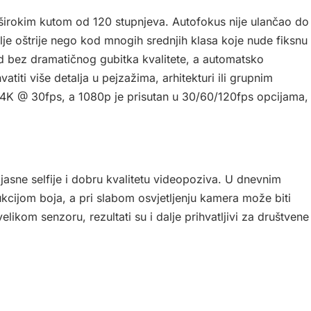
širokim kutom od 120 stupnjeva. Autofokus nije ulančao do
dalje oštrije nego kod mnogih srednjih klasa koje nude fiksnu
ed bez dramatičnog gubitka kvalitete, a automatsko
atiti više detalja u pejzažima, arhitekturi ili grupnim
K @ 30fps, a 1080p je prisutan u 30/60/120fps opcijama,
jasne selfije i dobru kvalitetu videopoziva. U dnevnim
kcijom boja, a pri slabom osvjetljenju kamera može biti
elikom senzoru, rezultati su i dalje prihvatljivi za društvene