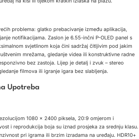
uređaj na kiši ili tijekom kratkih izlaska na plažu.
ćih problema: glatko prebacivanje između aplikacija,
janje notifikacijama. Zaslon je 6.55-inčni P-OLED panel s
malnom svjetlinom koja čini sadržaj čitljivim pod jakim
ruštvenim mrežama, gledanje videa ili konstruktivne radne
sponzivno bez zastoja. Lijep je detalj i zvuk – stereo
edanje filmova ili igranje igara bez slabljenja.
na Upotreba
ezolucijom 1080 x 2400 piksela, 20:9 omjerom i
vost i reprodukcija boja su iznad prosjeka za srednju klasu.
nzivnost pri igrama ili brzim izradama na uređaju. HDR10+