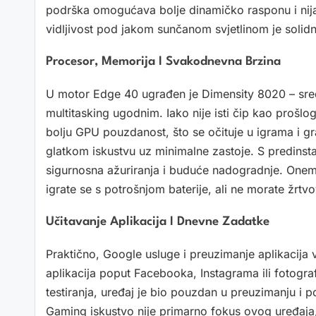
podrška omogućava bolje dinamičko rasponu i nijans
vidljivost pod jakom sunčanom svjetlinom je solidn
Procesor, Memorija I Svakodnevna Brzina
U motor Edge 40 ugrađen je Dimensity 8020 – sred
multitasking ugodnim. Iako nije isti čip kao proš
bolju GPU pouzdanost, što se očituje u igrama i gr
glatkom iskustvu uz minimalne zastoje. S predinst
sigurnosna ažuriranja i buduće nadogradnje. Onem
igrate se s potrošnjom baterije, ali ne morate žrtvo
Učitavanje Aplikacija I Dnevne Zadatke
Praktično, Google usluge i preuzimanje aplikacija 
aplikacija poput Facebooka, Instagrama ili fotograf
testiranja, uređaj je bio pouzdan u preuzimanju i po
Gaming iskustvo nije primarno fokus ovog uređaja,