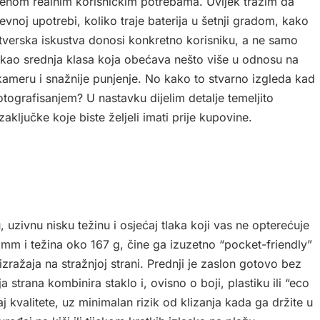
đenom realnim korisničkim potrebama. Uvijek tražim da
vnoj upotrebi, koliko traje baterija u šetnji gradom, kako
ftverska iskustva donosi konkretno korisniku, a ne samo
 kao srednja klasa koja obećava nešto više u odnosu na
kameru i snažnije punjenje. No kako to stvarno izgleda kad
otografisanjem? U nastavku dijelim detalje temeljito
aključke koje biste željeli imati prije kupovine.
uzivnu nisku težinu i osjećaj tlaka koji vas ne opterećuje
 mm i težina oko 167 g, čine ga izuzetno “pocket-friendly”
zražaja na stražnjoj strani. Prednji je zaslon gotovo bez
 strana kombinira staklo i, ovisno o boji, plastiku ili “eco
 kvalitete, uz minimalan rizik od klizanja kada ga držite u