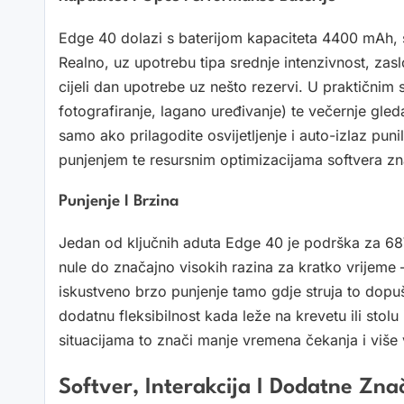
Edge 40 dolazi s baterijom kapaciteta 4400 mAh, 
Realno, uz upotrebu tipa srednje intenzivnost, za
cijeli dan upotrebe uz nešto rezervi. U praktičnim 
fotografiranje, lagano uređivanje) te večernje gled
samo ako prilagodite osvijetljenje i auto-izlaz pu
punjenjem te resursnim optimizacijama softvera zn
Punjenje I Brzina
Jedan od ključnih aduta Edge 40 je podrška za 68W
nule do značajno visokih razina za kratko vrijeme
iskustveno brzo punjenje tamo gdje struja to dopuš
dodatnu fleksibilnost kada leže na krevetu ili stol
situacijama to znači manje vremena čekanja i više 
Softver, Interakcija I Dodatne Zna