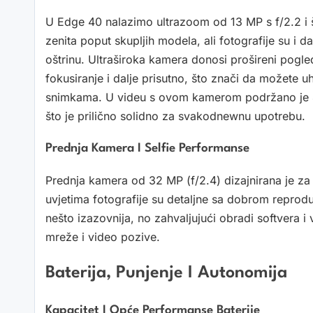
U Edge 40 nalazimo ultrazoom od 13 MP s f/2.2 i 
zenita poput skupljih modela, ali fotografije su i 
oštrinu. Ultraširoka kamera donosi prošireni pogl
fokusiranje i dalje prisutno, što znači da možete uhv
snimkama. U videu s ovom kamerom podržano je 4
što je prilično solidno za svakodnewnu upotrebu.
Prednja Kamera I Selfie Performanse
Prednja kamera od 32 MP (f/2.4) dizajnirana je za 
uvjetima fotografije su detaljne sa dobrom reprodu
nešto izazovnija, no zahvaljujući obradi softvera i v
mreže i video pozive.
Baterija, Punjenje I Autonomija
Kapacitet I Opće Performanse Baterije