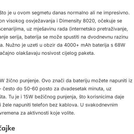
što je u ovom segmetu danas normalno ali ne impresivno.
slon visokog osvježavanja i Dimensity 8020, očekuje se
scenarijima, uz mješavinu rada (internetsko pretraživanje,
anje serija, baterija se može spustiti na dvodnevnu razinu
nila. Nužno je uzeti u obzir da 4000+ mAh baterija s 68W
ačajno olakšavaju nosivost cijelog paketa.
 žično punjenje. Ovo znači da bateriju možete napuniti iz
 – često do 50-60 posto za dvadesetak minuta, uz
ta. Tu je i 15W bežičnog punjenja, što korisnicima daje
u i žele napuniti telefon bez kablova. U svakodnevnim
vremena za aktivnosti koje volite.
čajke