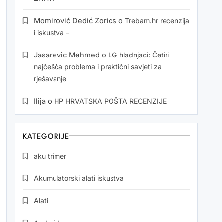
Momirović Dedić Zorics
o
Trebam.hr recenzija
i iskustva –
Jasarevic Mehmed
o
LG hladnjaci: Četiri
najčešća problema i praktični savjeti za
rješavanje
Ilija
o
HP HRVATSKA POŠTA RECENZIJE
KATEGORIJE
aku trimer
Akumulatorski alati iskustva
Alati