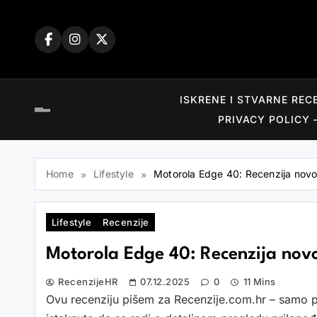
Skip
to
content
ISKRENE I STVARNE REC
PRIVACY POLICY 
Home
Lifestyle
Motorola Edge 40: Recenzija novog
Lifestyle
Recenzije
Motorola Edge 40: Recenzija novo
RecenzijeHR
07.12.2025
0
11 Mins
Ovu recenziju pišem za Recenzije.com.hr – samo p