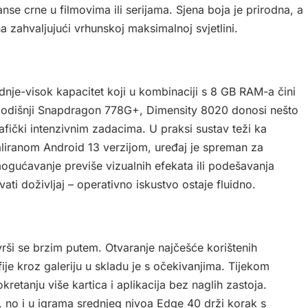
e crne u filmovima ili serijama. Sjena boja je prirodna, a
a zahvaljujući vrhunskoj maksimalnoj svjetlini.
nje-visok kapacitet koji u kombinaciji s 8 GB RAM-a čini
logodišnji Snapdragon 778G+, Dimensity 8020 donosi nešto
afički intenzivnim zadacima. U praksi sustav teži ka
aliranom Android 13 verzijom, uređaj je spreman za
ogućavanje previše vizualnih efekata ili podešavanja
vati doživljaj – operativno iskustvo ostaje fluidno.
vrši se brzim putem. Otvaranje najčešće korištenih
ije kroz galeriju u skladu je s očekivanjima. Tijekom
kretanju više kartica i aplikacija bez naglih zastoja.
 no i u igrama srednjeg nivoa Edge 40 drži korak s