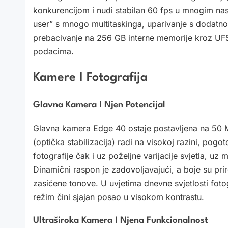
konkurencijom i nudi stabilan 60 fps u mnogim nas
user” s mnogo multitaskinga, uparivanje s dodatn
prebacivanje na 256 GB interne memorije kroz UF
podacima.
Kamere I Fotografija
Glavna Kamera I Njen Potencijal
Glavna kamera Edge 40 ostaje postavljena na 50 M
(optička stabilizacija) radi na visokoj razini, pogo
fotografije čak i uz poželjne varijacije svjetla, u
Dinamični raspon je zadovoljavajući, a boje su prir
zasićene tonove. U uvjetima dnevne svjetlosti foto
režim čini sjajan posao u visokom kontrastu.
Ultraširoka Kamera I Njena Funkcionalnost