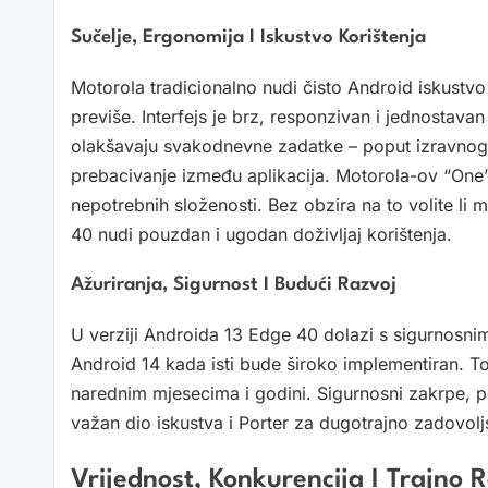
Sučelje, Ergonomija I Iskustvo Korištenja
Motorola tradicionalno nudi čisto Android iskustvo
previše. Interfejs je brz, responzivan i jednostava
olakšavaju svakodnevne zadatke – poput izravnog 
prebacivanje između aplikacija. Motorola-ov “One”
nepotrebnih složenosti. Bez obzira na to volite li 
40 nudi pouzdan i ugodan doživljaj korištenja.
Ažuriranja, Sigurnost I Budući Razvoj
U verziji Androida 13 Edge 40 dolazi s sigurnos
Android 14 kada isti bude široko implementiran. To
narednim mjesecima i godini. Sigurnosni zakrpe, p
važan dio iskustva i Porter za dugotrajno zadovo
Vrijednost, Konkurencija I Trajno 