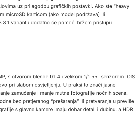
lovima uz prilagodbu grafičkih postavki. Ako ste “heavy
om microSD karticom (ako model podržava) ili
S 3.1 variantu dodatno će pomoći bržem pristupu
P, s otvorom blende f/1.4 i velikom 1/1.55″ senzorom. OIS
tovo pri slabom osvjetljenju. U praksi to znači jasne
z manje zamućenje i manje mutne fotografije noćnih scena.
odne bez pretjeranog “prešaranja” ili pretvaranja u previše
grafije s glavne kamere imaju dobar detalj i dubinu, a HDR