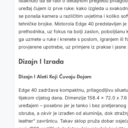
istaknuto da se radi o detaljnom pregledu prilago
uređaj čujem iz prve ruke: kako izgleda u svakodne
se ponaša kamera u različitim uvjetima i koliko so
tehničke brojke. Motorola Edge 40 predstavljen je
prethodnika, uz fokus na bolji zaslon, poboljšanu 
ga uzmete u ruke i krenete s poslom, igranjem ili f
provjerene upotrebe, uz primjere iz prakse i jasne z
Dizajn I Izrada
Dizajn I Alati Koji Čuvaju Dojam
Edge 40 zadržava kompaktnu, prilagodljivu siluetu, 
tijekom cijelog dana. Dimenzije 158.4 x 72.0 x 7.6
uređajem – posebno jer je tanko i bez pretjeranog i
obruba, a okvir je izrađen od aluminija, dok stražnja
leather” završnicu. Takav sklop pruža dobar osjećaj