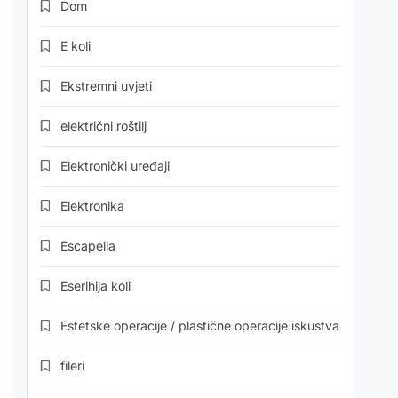
Dom
E koli
Ekstremni uvjeti
električni roštilj
Elektronički uređaji
Elektronika
Escapella
Eserihija koli
Estetske operacije / plastične operacije iskustva
fileri