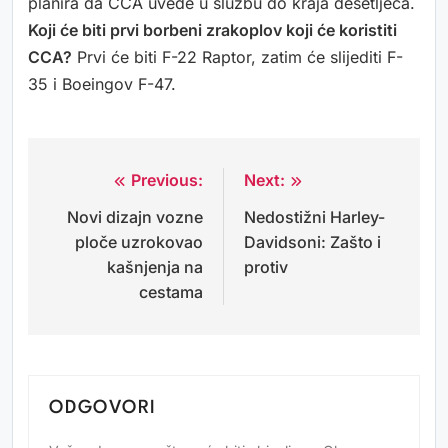
planira da CCA uvede u službu do kraja desetljeća.
Koji će biti prvi borbeni zrakoplov koji će koristiti
CCA?
Prvi će biti F-22 Raptor, zatim će slijediti F-
35 i Boeingov F-47.
Previous:
Next:
Navigacija
Novi dizajn vozne
Nedostižni Harley-
objava
ploče uzrokovao
Davidsoni: Zašto i
kašnjenja na
protiv
cestama
ODGOVORI