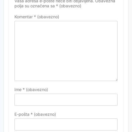
Vaša adresa e-pošte neće biti objavljena.
Obavezna
Alternative:
polja su označena sa
* (obavezno)
Komentar
* (obavezno)
Ime
* (obavezno)
E-pošta
* (obavezno)