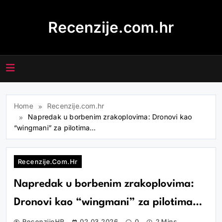
Skip
to
Recenzije.com.hr
content
Home
Recenzije.com.hr
Napredak u borbenim zrakoplovima: Dronovi kao
“wingmani” za pilotima…
Recenzije.com.hr
Napredak u borbenim zrakoplovima:
Dronovi kao “wingmani” za pilotima…
RecenzijeHR
02.03.2026
0
2 Mins