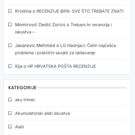
Kristina
o
RECENZIJE BIPA: SVE ŠTO TREBATE ZNATI
Momirović Dedić Zorics
o
Trebam.hr recenzija i
iskustva –
Jasarevic Mehmed
o
LG hladnjaci: Četiri najčešća
problema i praktični savjeti za rješavanje
Ilija
o
HP HRVATSKA POŠTA RECENZIJE
KATEGORIJE
aku trimer
Akumulatorski alati iskustva
Alati