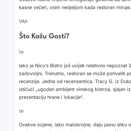
kasne večeri, osim nedjeljom kada restoran miruje
\n\n
Što Kažu Gosti?
\n
Iako je Nico’s Bistro još uvijek relativno nepoznat ši
zadovoljni. Trenutno, restoran se može pohvaliti 
recenzije. Jedna od recenzentica, Tracy G. iz Dubai
ističući „ugodan ambijent vinskog bistroa, sjajan iz
prezentaciju hrane i lokacije“.
\n
Ovakve ocjene, iako malobrojne, daju jasnu sliku o k