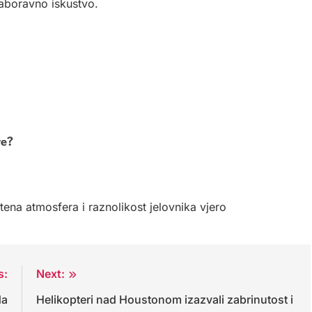
zaboravno iskustvo.
re?
ena atmosfera i raznolikost jelovnika vjero
s:
Next:
da
Helikopteri nad Houstonom izazvali zabrinutost i