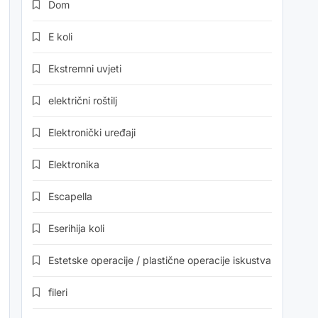
Dom
E koli
Ekstremni uvjeti
električni roštilj
Elektronički uređaji
Elektronika
Escapella
Eserihija koli
Estetske operacije / plastične operacije iskustva
fileri