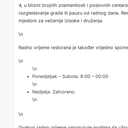
4, u blizini brojnih znamenitosti i poslovnih centa
razgledavanja grada ili pauzu od radnog dana. Res
mjestom za večernje izlaske i druženja.
\n
Radno vrijeme restorana je također vrijedno spom
\n
\n
Ponedjeljak – Subota: 8:00 – 00:00
\n
Nedjelja: Zatvoreno
\n
\n
Ovakvo radno vrijeme omogućuje gostima da uživaju