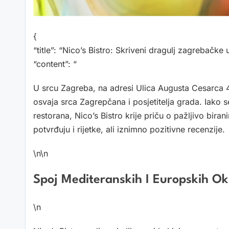
{
“title”: “Nico’s Bistro: Skriveni dragulj zagrebačke 
“content”: “
U srcu Zagreba, na adresi Ulica Augusta Cesarca 4,
osvaja srca Zagrepčana i posjetitelja grada. Iako s
restorana, Nico’s Bistro krije priču o pažljivo bira
potvrđuju i rijetke, ali iznimno pozitivne recenzije.
\n\n
Spoj Mediteranskih I Europskih O
\n