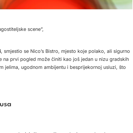
ugostiteljske scene”,
 smjestio se Nico’s Bistro, mjesto koje polako, ali sigurno
e na prvi pogled može činiti kao još jedan u nizu gradskih
nim jelima, ugodnom ambijentu i besprijekornoj usluzi, što
kusa