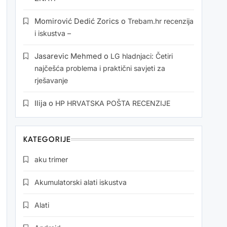
Momirović Dedić Zorics
o
Trebam.hr recenzija
i iskustva –
Jasarevic Mehmed
o
LG hladnjaci: Četiri
najčešća problema i praktični savjeti za
rješavanje
Ilija
o
HP HRVATSKA POŠTA RECENZIJE
KATEGORIJE
aku trimer
Akumulatorski alati iskustva
Alati