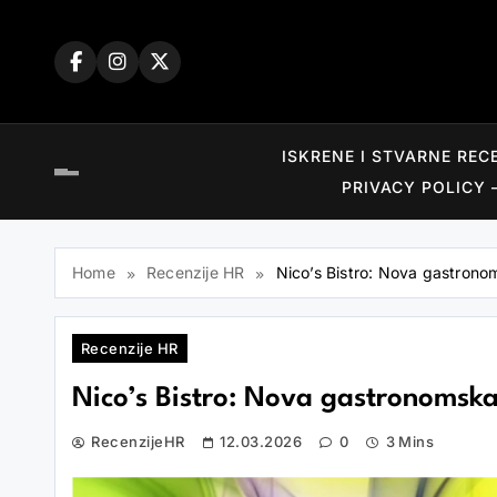
Skip
to
content
ISKRENE I STVARNE REC
PRIVACY POLICY 
Home
Recenzije HR
Nico’s Bistro: Nova gastrono
Recenzije HR
Nico’s Bistro: Nova gastronomsk
RecenzijeHR
12.03.2026
0
3 Mins