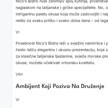
Nico’s Bistro nudi zanimljiv spoj kuhinja, prvenstv
naglaskom na talijanske i grčke specijalitete. No, on
intrigantnu paletu okusa koja može zadovoljiti i na
nešto za svaku priliku i svako doba dana – od lag
\n
Posebnost Nico’s Bistra leži u svježini namirnica i
često ističu elegantnu i ukusnu prezentaciju, koja
za klasične talijanske tjestenine, svježe morske pl
okuse, možete očekivati vrhunsku kvalitetu.
\n\n
Ambijent Koji Poziva Na Druženje
\n