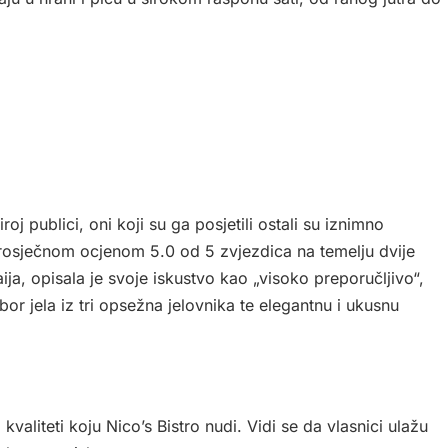
.
roj publici, oni koji su ga posjetili ostali su iznimno
prosječnom ocjenom 5.0 od 5 zvjezdica na temelju dvije
ja, opisala je svoje iskustvo kao „visoko preporučljivo“,
bor jela iz tri opsežna jelovnika te elegantnu i ukusnu
valiteti koju Nico’s Bistro nudi. Vidi se da vlasnici ulažu