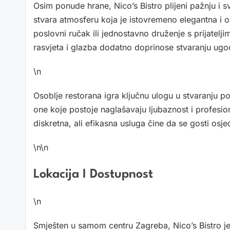
Osim ponude hrane, Nico’s Bistro plijeni pažnju i 
stvara atmosferu koja je istovremeno elegantna i 
poslovni ručak ili jednostavno druženje s prijatelj
rasvjeta i glazba dodatno doprinose stvaranju ug
\n
Osoblje restorana igra ključnu ulogu u stvaranju poz
one koje postoje naglašavaju ljubaznost i profesio
diskretna, ali efikasna usluga čine da se gosti osj
\n\n
Lokacija I Dostupnost
\n
Smješten u samom centru Zagreba, Nico’s Bistro je