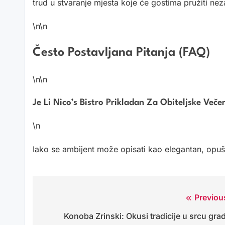
trud u stvaranje mjesta koje će gostima pružiti ne
\n\n
Često Postavljana Pitanja (FAQ)
\n\n
Je Li Nico’s Bistro Prikladan Za Obiteljske Veče
\n
Iako se ambijent može opisati kao elegantan, opušt
Previou
Navigacija
Konoba Zrinski: Okusi tradicije u srcu gra
objava