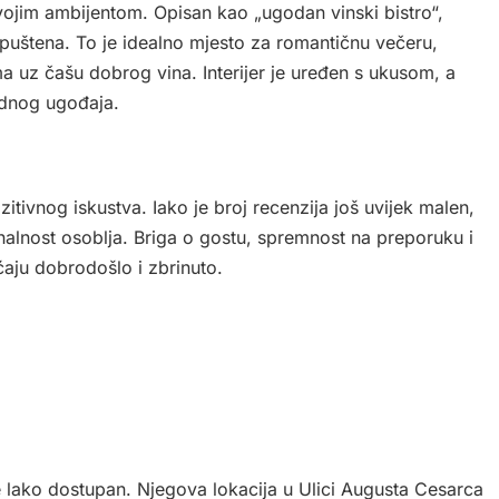
svojim ambijentom. Opisan kao „ugodan vinski bistro“,
opuštena. To je idealno mjesto za romantičnu večeru,
ima uz čašu dobrog vina. Interijer je uređen s ukusom, a
odnog ugođaja.
itivnog iskustva. Iako je broj recenzija još uvijek malen,
nalnost osoblja. Briga o gostu, spremnost na preporuku i
ećaju dobrodošlo i zbrinuto.
 lako dostupan. Njegova lokacija u Ulici Augusta Cesarca