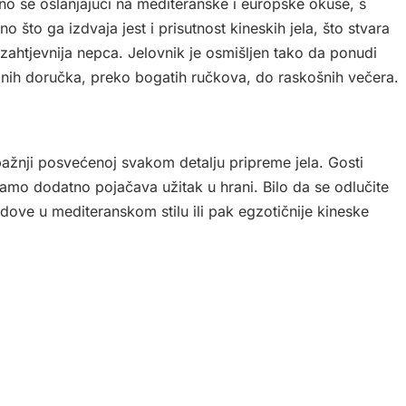
eno se oslanjajući na mediteranske i europske okuse, s
o što ga izdvaja jest i prisutnost kineskih jela, što stvara
jzahtjevnija nepca. Jelovnik je osmišljen tako da ponudi
anih doručka, preko bogatih ručkova, do raskošnih večera.
 pažnji posvećenoj svakom detalju pripreme jela. Gosti
 samo dodatno pojačava užitak u hrani. Bilo da se odlučite
odove u mediteranskom stilu ili pak egzotičnije kineske