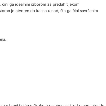
ra, čini ga idealnim izborom za predah tijekom
toran je otvoren do kasno u noć, što ga čini savršenim
ena:
 u hrani i piću u širokom rasponu sati, od ranog jutra do