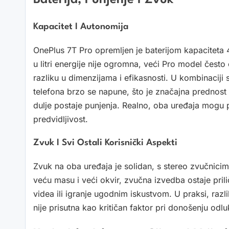
Kapacitet I Autonomija
OnePlus 7T Pro opremljen je baterijom kapaciteta
u litri energije nije ogromna, veći Pro model često 
razliku u dimenzijama i efikasnosti. U kombinacij
telefona brzo se napune, što je značajna prednost 
dulje postaje punjenja. Realno, oba uređaja mogu p
predvidljivost.
Zvuk I Svi Ostali Korisnički Aspekti
Zvuk na oba uređaja je solidan, s stereo zvučnicim
veću masu i veći okvir, zvučna izvedba ostaje prili
videa ili igranje ugodnim iskustvom. U praksi, ra
nije prisutna kao kritičan faktor pri donošenju odlu