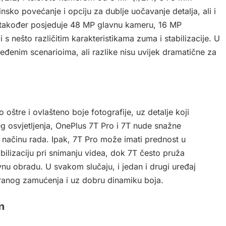
insko povećanje i opciju za dublje uočavanje detalja, ali i
7T također posjeduje 48 MP glavnu kameru, 16 MP
li s nešto različitim karakteristikama zuma i stabilizacije. U
ređenim scenarioima, ali razlike nisu uvijek dramatične za
oštre i ovlašteno boje fotografije, uz detalje koji
eg osvjetljenja, OnePlus 7T Pro i 7T nude snažne
 načinu rada. Ipak, 7T Pro može imati prednost u
abilizaciju pri snimanju videa, dok 7T često pruža
nu obradu. U svakom slučaju, i jedan i drugi uređaj
tjeranog zamućenja i uz dobru dinamiku boja.
m