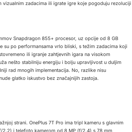
 vizualnim zadacima ili igrate igre koje pogoduju rezoluciji
commov Snapdragon 855+ procesor, uz opcije od 8 GB
e su po performansama vrlo bliski, s težim zadacima koji
istovremeno ili igranje zahtjevnih igara na visokom
a nešto stabilniju energiju i bolju upravljivost u duljim
niji rad mnogih implementacija. No, razlike nisu
ude glatko iskustvo bez značajnijih zastoja.
žnjoj strani. OnePlus 7T Pro ima tripl kameru s glavnim
/2.2) i telefoto kamerom od 8 MP (f/2.4) s 78 mm