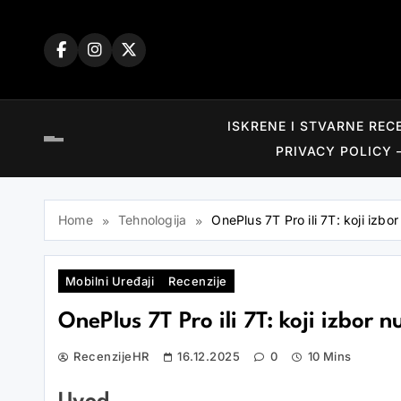
Skip
to
content
ISKRENE I STVARNE REC
PRIVACY POLICY 
Home
Tehnologija
OnePlus 7T Pro ili 7T: koji izbor
Mobilni Uređaji
Recenzije
OnePlus 7T Pro ili 7T: koji izbor n
RecenzijeHR
16.12.2025
0
10 Mins