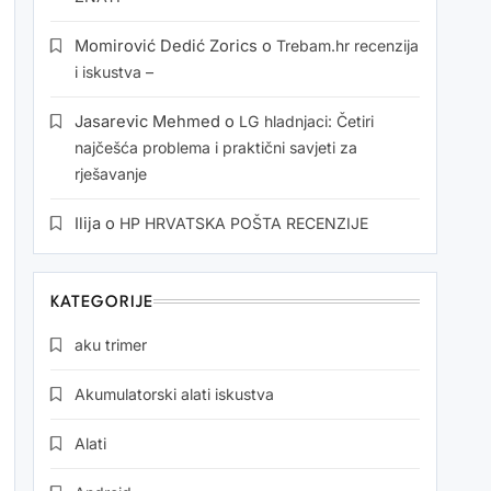
Momirović Dedić Zorics
o
Trebam.hr recenzija
i iskustva –
Jasarevic Mehmed
o
LG hladnjaci: Četiri
najčešća problema i praktični savjeti za
rješavanje
Ilija
o
HP HRVATSKA POŠTA RECENZIJE
KATEGORIJE
aku trimer
Akumulatorski alati iskustva
Alati