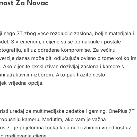
ednost Za Novac
ji nego 7T zbog veće rezolucije zaslona, boljih materijala i
del. S vremenom, i cijene su se pomaknule i postale
fotografiju, ali uz određene kompromise. Za većinu
e verzije danas može biti odlučujuća ovisno o tome koliko im
. Ako cijenite ekskluzivan doživljaj zaslona i kamere s
ini atraktivnim izborom. Ako pak tražite nešto
jek vrijedna opcija.
oristi uređaj za multimedijske zadatke i gaming, OnePlus 7T
i robusniju kameru. Međutim, ako vam je važna
us 7T je prijelomna točka koja nudi iznimnu vrijednost uz
 prelijevanja cijene.