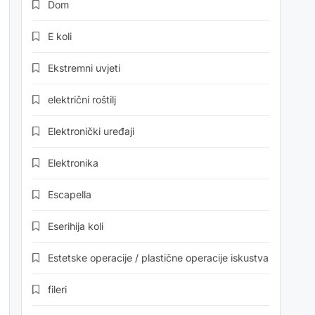
Dom
E koli
Ekstremni uvjeti
električni roštilj
Elektronički uređaji
Elektronika
Escapella
Eserihija koli
Estetske operacije / plastične operacije iskustva
fileri