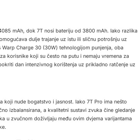
 4085 mAh, dok 7T nosi bateriju od 3800 mAh. Iako razlika
omogućava dulje trajanje uz istu ili sličnu potrošnju uz
i s Warp Charge 30 (30W) tehnologijom punjenja, oba
za korisnike koji su često na putu i nemaju vremena za
okriti dan intenzivnog korištenja uz prikladno ratčenje uz
a koji nude bogatstvo i jasnost. Iako 7T Pro ima nešto
čno izbalansirana, a kvalitetni sustavi zvuka čine gledanje
zlika u zvučnom doživljaju među ovim dvjema varijantama
ke.