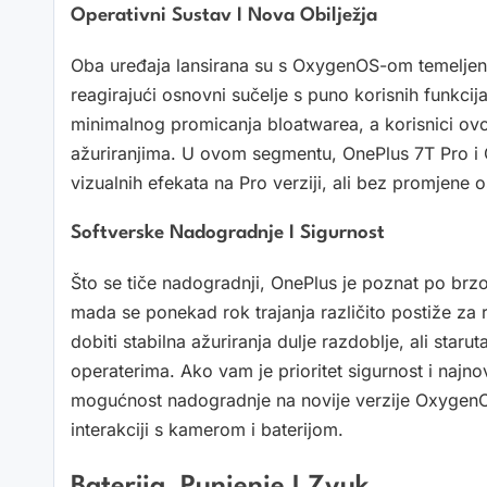
Operativni Sustav I Nova Obilježja
Oba uređaja lansirana su s OxygenOS-om temeljenim
reagirajući osnovni sučelje s puno korisnih funkcij
minimalnog promicanja bloatwarea, a korisnici ovo
ažuriranjima. U ovom segmentu, OnePlus 7T Pro i 
vizualnih efekata na Pro verziji, ali bez promjen
Softverske Nadogradnje I Sigurnost
Što se tiče nadogradnji, OnePlus je poznat po brzo
mada se ponekad rok trajanja različito postiže za r
dobiti stabilna ažuriranja dulje razdoblje, ali star
operaterima. Ako vam je prioritet sigurnost i najno
mogućnost nadogradnje na novije verzije OxygenOS
interakciji s kamerom i baterijom.
Baterija, Punjenje I Zvuk