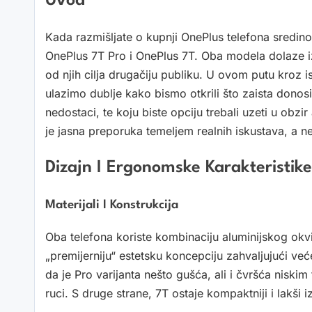
Uvod
Kada razmišljate o kupnji OnePlus telefona sredino
OnePlus 7T Pro i OnePlus 7T. Oba modela dolaze iz
od njih cilja drugačiju publiku. U ovom putu kroz is
ulazimo dublje kako bismo otkrili što zaista donosi
nedostaci, te koju biste opciju trebali uzeti u obzir
je jasna preporuka temeljem realnih iskustava, a n
Dizajn I Ergonomske Karakteristike
Materijali I Konstrukcija
Oba telefona koriste kombinaciju aluminijskog okvi
„premijerniju“ estetsku koncepciju zahvaljujući već
da je Pro varijanta nešto gušća, ali i čvršća nisk
ruci. S druge strane, 7T ostaje kompaktniji i lakši i