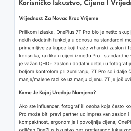
Korisničko Iskustvo, Cijena I Vrij
Vrijednost Za Novac Kroz Vrijeme
Prilikom izlaska, OnePlus 7T Pro bio je nešto skupl
nekih dodatnih funkcija u odnosu na standardni mo
primamljive za kupce koji traže vrhunski zaslon i 
korisnika, razlika u cijeni između Pro i standardn
je važan QHD+ zaslon i dodatni detalji u fotografiji
boljom kontrolom pri zumiranju, 7T Pro se i dalje č
manje/malene razlike uz manju cijenu, 7T je još uvi
Kome Je Kojoj Uređaju Namjena?
Ako ste influencer, fotograf ili osoba koja često k
Pro može biti pravi partner uz impresivan zaslon 
kompaktnost, ergonomija i povoljnija cijena, OnePl
odličan OnePlus iskustvo bez pretjeranog luksuznog