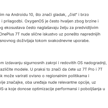
 na Androidu 10, što znači gladak, „čist“ i brzo
a i prilagodbi. OxygenOS je često hvaljen zbog brzine i
g ekosustava često naglašavaju želju za predvidljivim
OnePlus 7T nude slične iskustvo uz ponešto naprednijih
e osnovnog doživljaja tokom svakodnevne uporabe.
m izdavanju sigurnosnih zakrpi i redovitih OS nadogradnji,
azličite modele. U praksi to znači da ćete uz 7T Pro i 7T
utak može varirati ovisno o regionalnim politikama i
vije značajke, oba uređaja nude relevantne opcije, uz
-a koje donose optimizacije performansi i poboljšanja u