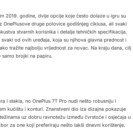
m 2019. godine, dvije opcije koje često dolaze u igru su
 OnePlusove druge polovice godišnjeg ciklusa, ali svaki
kustva stvarnih korisnika i detalje tehničkih specifikacija,
 svaki od ovih uređaja, koja su njihova glavna prednost i
 ako tražite najbolju vrijednost za novac. Na kraju dana, cilj
e samo brojki na papiru.
ra i stakla, no OnePlus 7T Pro nudi nešto robusniju i
em kućištu i konturi. Znanstveni dio iza dizajna pokazuje
im težinama uz dobru ravnotežu između čvrstoće i osjećaja u
zbor za one koji preferiraju nešto lakši dnevni korištenje.