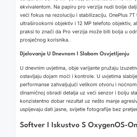
ekvivalentom. Na papiru pro verzija nudi bolje dalj
veći fokus na rezoluciju i stabilizaciju. OnePlus 
ultraširookorni objektiv i 12 MP telefoto objektiv, a
praksi to znači da Pro verzija može biti bolja u od
prosječnog korisnika.
Djelovanje U Dnevnom I Slabom Osvjetljenju
U dnevnim uvjetima, obje varijante pružaju izuzetno 
ostavljaju dojam moći i kontrole. U uvjetima slabij
performanse zahvaljujući velikom otvoru i noćnom
dinamičnoj obradi detalja uz veći senzor i bolju st
konzistentno dobar rezultat uz nešto manje agresiv
uspijevaju dati jasne, svijetle fotografije bez pre
Softver I Iskustvo S OxygenOS-O