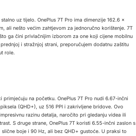
 stalno uz tijelo. OnePlus 7T Pro ima dimenzije 162.6 ×
im, ali nešto većim zahtjevom za jednoručno korištenje. 7T
to ga čini privlačnijim izborom za one koji cijene mobilnu
prednjoj i stražnjoj strani, preporučujem dodatnu zaštitu
t role.
ci primjećuju na početku. OnePlus 7T Pro nudi 6.67-inčni
iksela (QHD+), uz 516 PPI i zakrivljene bridove. Ovo
impresivnu razinu detalja, naročito pri gledanju videa ili
rast. S druge strane, OnePlus 7T koristi 6.55-inčni zaslon s
slične boje i 90 Hz, ali bez QHD+ gustoće. U praksi to