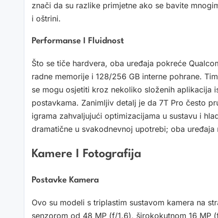
znači da su razlike primjetne ako se bavite mnogim
i oštrini.
Performanse I Fluidnost
Što se tiče hardvera, oba uređaja pokreće Qual
radne memorije i 128/256 GB interne pohrane. Tim
se mogu osjetiti kroz nekoliko složenih aplikacija 
postavkama. Zanimljiv detalj je da 7T Pro često pruž
igrama zahvaljujući optimizacijama u sustavu i hlad
dramatične u svakodnevnoj upotrebi; oba uređaja n
Kamere I Fotografija
Postavke Kamera
Ovo su modeli s triplastim sustavom kamera na stra
senzorom od 48 MP (f/1.6), širokokutnom 16 MP (f