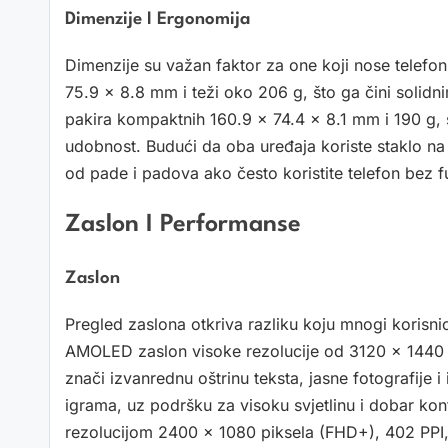
Dimenzije I Ergonomija
Dimenzije su važan faktor za one koji nose telefon
75.9 × 8.8 mm i teži oko 206 g, što ga čini solidn
pakira kompaktnih 160.9 × 74.4 × 8.1 mm i 190 g, š
udobnost. Budući da oba uređaja koriste staklo na 
od pade i padova ako često koristite telefon bez fu
Zaslon I Performanse
Zaslon
Pregled zaslona otkriva razliku koju mnogi korisni
AMOLED zaslon visoke rezolucije od 3120 × 1440 p
znači izvanrednu oštrinu teksta, jasne fotografije i 
igrama, uz podršku za visoku svjetlinu i dobar kont
rezolucijom 2400 × 1080 piksela (FHD+), 402 PPI, 