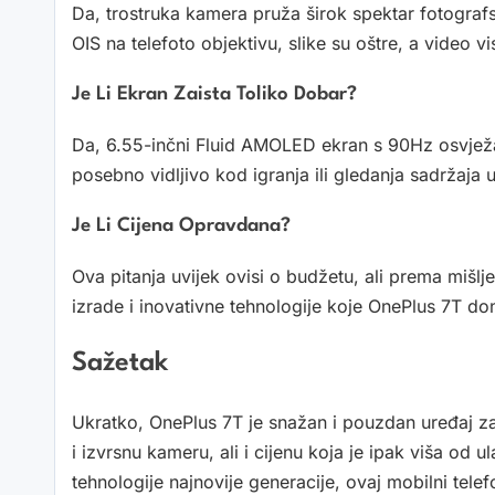
Da, trostruka kamera pruža širok spektar fotograf
OIS na telefoto objektivu, slike su oštre, a video vi
Je Li Ekran Zaista Toliko Dobar?
Da, 6.55-inčni Fluid AMOLED ekran s 90Hz osvježav
posebno vidljivo kod igranja ili gledanja sadržaja u
Je Li Cijena Opravdana?
Ova pitanja uvijek ovisi o budžetu, ali prema mišlj
izrade i inovativne tehnologije koje OnePlus 7T do
Sažetak
Ukratko, OnePlus 7T je snažan i pouzdan uređaj z
i izvrsnu kameru, ali i cijenu koja je ipak viša od u
tehnologije najnovije generacije, ovaj mobilni tel