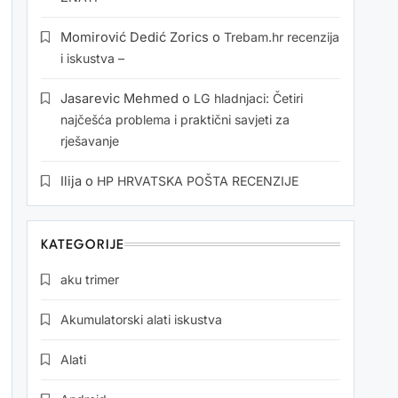
Momirović Dedić Zorics
o
Trebam.hr recenzija
i iskustva –
Jasarevic Mehmed
o
LG hladnjaci: Četiri
najčešća problema i praktični savjeti za
rješavanje
Ilija
o
HP HRVATSKA POŠTA RECENZIJE
KATEGORIJE
aku trimer
Akumulatorski alati iskustva
Alati