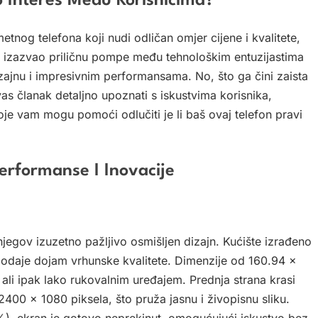
 Interes Među Korisnicima?
tnog telefona koji nudi odličan omjer cijene i kvalitete,
e izazvao priličnu pompe među tehnološkim entuzijastima
jnu i impresivnim performansama. No, što ga čini zaista
s članak detaljno upoznati s iskustvima korisnika,
je vam mogu pomoći odlučiti je li baš ovaj telefon pravi
erformanse I Inovacije
jegov izuzetno pažljivo osmišljen dizajn. Kućište izrađeno
ji, odaje dojam vrhunske kvalitete. Dimenzije od 160.94 x
ali ipak lako rukovalnim uređajem. Prednja strana krasi
400 x 1080 piksela, što pruža jasnu i živopisnu sliku.
, ekran je gotovo neprekinut, omogućujući iskustvo bez