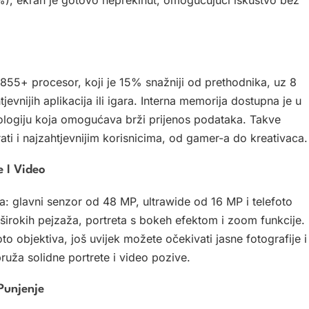
5+ procesor, koji je 15% snažniji od prethodnika, uz 8
vnijih aplikacija ili igara. Interna memorija dostupna je u
nologiju koja omogućava brži prijenos podataka. Takve
ati i najzahtjevnijim korisnicima, od gamer-a do kreativaca.
 I Video
: glavni senzor od 48 MP, ultrawide od 16 MP i telefoto
irokih pejzaža, portreta s bokeh efektom i zoom funkcije.
oto objektiva, još uvijek možete očekivati jasne fotografije i
uža solidne portrete i video pozive.
 Punjenje