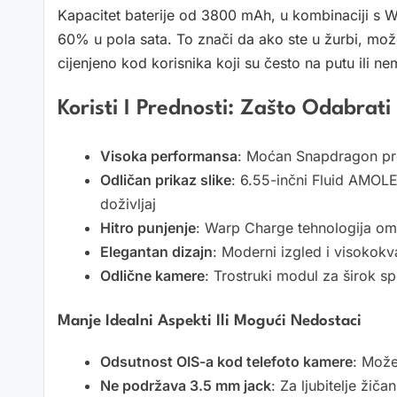
Kapacitet baterije od 3800 mAh, u kombinaciji s
60% u pola sata. To znači da ako ste u žurbi, mož
cijenjeno kod korisnika koji su često na putu ili 
Koristi I Prednosti: Zašto Odabrat
Visoka performansa
: Moćan Snapdragon pr
Odličan prikaz slike
: 6.55-inčni Fluid AMOLE
doživljaj
Hitro punjenje
: Warp Charge tehnologija o
Elegantan dizajn
: Moderni izgled i visokokva
Odlične kamere
: Trostruki modul za širok s
Manje Idealni Aspekti Ili Mogući Nedostaci
Odsutnost OIS-a kod telefoto kamere
: Može
Ne podržava 3.5 mm jack
: Za ljubitelje žič