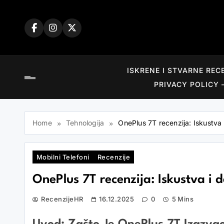
Skip
to
content
ISKRENE I STVARNE REC
PRIVACY POLICY 
Home
Tehnologija
OnePlus 7T recenzija: Iskustva 
Mobilni Telefoni
Recenzije
OnePlus 7T recenzija: Iskustva i 
RecenzijeHR
16.12.2025
0
5 Mins