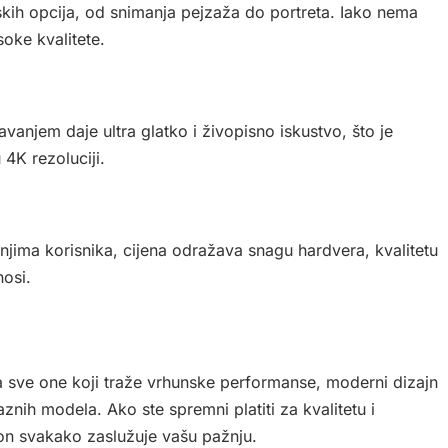
skih opcija, od snimanja pejzaža do portreta. Iako nema
soke kvalitete.
anjem daje ultra glatko i živopisno iskustvo, što je
 4K rezoluciji.
enjima korisnika, cijena odražava snagu hardvera, kvalitetu
nosi.
a sve one koji traže vrhunske performanse, moderni dizajn
laznih modela. Ako ste spremni platiti za kvalitetu i
efon svakako zaslužuje vašu pažnju.