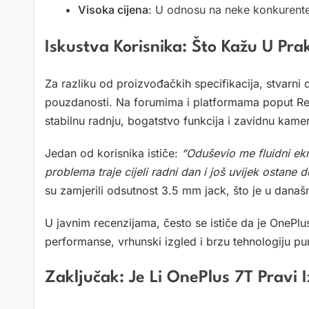
Visoka cijena
: U odnosu na neke konkurente,
Iskustva Korisnika: Što Kažu U Pra
Za razliku od proizvođačkih specifikacija, stvarni 
pouzdanosti. Na forumima i platformama poput Recen
stabilnu radnju, bogatstvo funkcija i zavidnu kame
Jedan od korisnika ističe:
“Oduševio me fluidni ekr
problema traje cijeli radni dan i još uvijek ostane
su zamjerili odsutnost 3.5 mm jack, što je u današ
U javnim recenzijama, često se ističe da je OnePl
performanse, vrhunski izgled i brzu tehnologiju pun
Zaključak: Je Li OnePlus 7T Pravi 