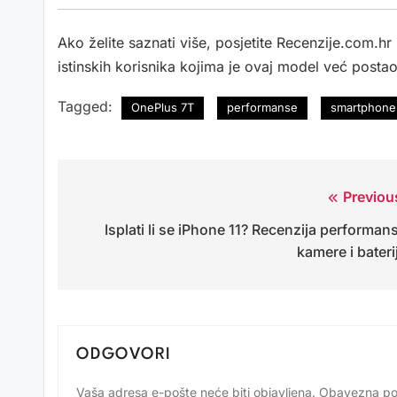
Ako želite saznati više, posjetite Recenzije.com.hr 
istinskih korisnika kojima je ovaj model već postao
Tagged:
OnePlus 7T
performanse
smartphone 
Previou
Navigacija
Isplati li se iPhone 11? Recenzija performans
objava
kamere i bateri
ODGOVORI
Vaša adresa e-pošte neće biti objavljena.
Obavezna po
Alternative: