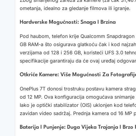
ometanja, idealno za gledanje filmova ili igranje.
Hardverske Mogućnosti: Snaga I Brzina
Pod haubom, telefon krije Qualcomm Snapdragon 85
GB RAM-a što osigurava glatkoću čak i kod najzahtje
verzijama od 128 i 256 GB, koristeći UFS 3.0 teh
specifikacije garantiraju da će ovaj uređaj odgovar
Otkriće Kamere: Više Mogućnosti Za Fotografije
OnePlus 7T donosi trostruku postavu kamera straga
od 12 MP. Ova konfiguracija omogućava snimanje š
Iako je optički stabilizator (OIS) uklonjen kod telef
zavidan video sadržaj. Prednja kamera od 16 MP pr
Baterija I Punjenje: Duga Vijeka Trajanja I Brzo