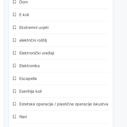
Dom
E koli
Ekstremni uvjeti
električni roštilj
Elektronički uređaji
Elektronika
Escapella
Eserihija koli
Estetske operacije / plastične operacije iskustva
fileri