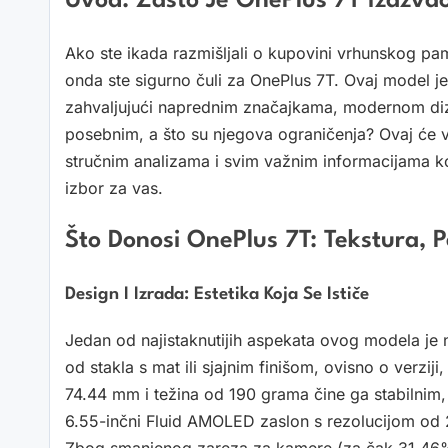
Uvod: Zašto Je OnePlus 7T Izazvao
Ako ste ikada razmišljali o kupovini vrhunskog pame
onda ste sigurno čuli za OnePlus 7T. Ovaj model j
zahvaljujući naprednim značajkama, modernom diza
posebnim, a što su njegova ograničenja? Ovaj će va
stručnim analizama i svim važnim informacijama ko
izbor za vas.
Što Donosi OnePlus 7T: Tekstura, P
Design I Izrada: Estetika Koja Se Ističe
Jedan od najistaknutijih aspekata ovog modela je n
od stakla s mat ili sjajnim finišom, ovisno o verzi
74.44 mm i težina od 190 grama čine ga stabilnim, 
6.55-inčni Fluid AMOLED zaslon s rezolucijom od 2
Zbog smanjenog zareza za kamere (za čak 31,46%)