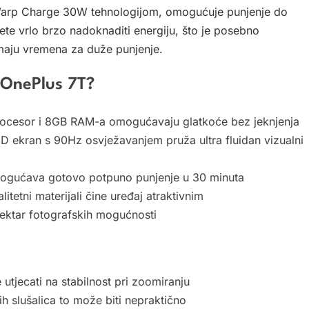
 Warp Charge 30W tehnologijom, omogućuje punjenje do
ete vrlo brzo nadoknaditi energiju, što je posebno
nemaju vremena za duže punjenje.
i OnePlus 7T?
ocesor i 8GB RAM-a omogućavaju glatkoće bez jeknjenja
D ekran s 90Hz osvježavanjem pruža ultra fluidan vizualni
mogućava gotovo potpuno punjenje u 30 minuta
litetni materijali čine uređaj atraktivnim
pektar fotografskih mogućnosti
 utjecati na stabilnost pri zoomiranju
anih slušalica to može biti nepraktično