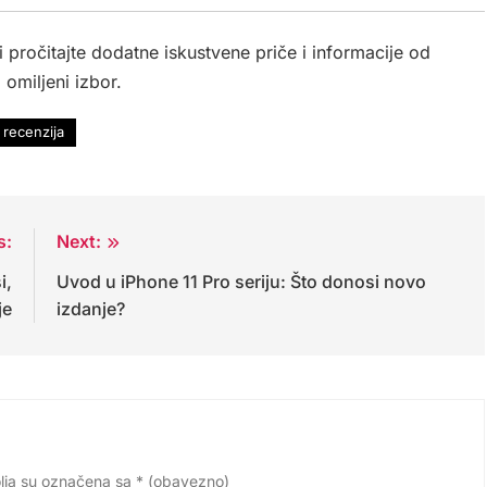
i pročitajte dodatne iskustvene priče i informacije od
 omiljeni izbor.
recenzija
s:
Next:
i,
Uvod u iPhone 11 Pro seriju: Što donosi novo
je
izdanje?
lja su označena sa
* (obavezno)