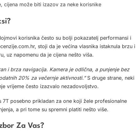
 cijena može biti izazov za neke korisnike
ksi?
dojmovi korisnika često su bolji pokazatelj performansi i
zije.com.hr, stoji da je većina vlasnika istaknula brzu i
ru, uz napomenu da je cijena nešto viša.
an i brza navigacija. Kamera je odlična, a punjenje bez
 dodatnih 20% za večernje aktivnosti.”
S druge strane, neki
nje vrijeme često izazvalo nezadovoljstvo.
us 7T posebno prikladan za one koji žele profesionalne
jenja, a pri tome su spremni platiti nešto više.
Izbor Za Vas?