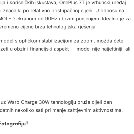
ija i korisničkih iskustava, OnePlus 7T je vrhunski uređaj
i značajki po relativno pristupačnoj cijeni. U odnosu na
AMOLED ekranom od 90Hz i brzim punjenjem. Idealno je za
ovremeno cijene brza tehnologijska rješenja.
e model s optičkom stabilizacijom za zoom, možda ćete
ti u obzir i financijski aspekt — model nije najjeftiniji, ali
 uz Warp Charge 30W tehnologiju pruža cijeli dan
datnih nekoliko sati pri manje zahtjevnim aktivnostima.
Fotografiju?