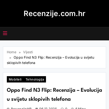
Skip
to
Recenzije.com.hr
content
Home
Vijesti
Oppo Find N3 Flip: Recenzija – Evolucija u svijetu
sklopivih telefona
Mobiteli
Tehnologija
Oppo Find N3 Flip: Recenzija – Evolucija
u svijetu sklopivih telefona
RecenzijeHR
06.12.2025
0
6 Mins