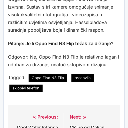
izvrsna. Sustav s tri kamere omogućuje snimanje
visokokvalitetnih fotografija i videozapisa u
različitim uvjetima osvjetljenja. Hasselbladova
suradnja poboljšava boje i dinamički raspon.
Pitanje: Je li Oppo Find N3 Flip težak za držanje?
Odgovor: Ne, Oppo Find N3 Flip je relativno lagan i
udoban za držanje, unatoč sklopivom dizajnu.
Tagged:
Oppo Find N3 Flip
recenzija
sklopivi telefon
Previous:
Next:
Navigacija
Cool Water Intense
CK be od Calvin