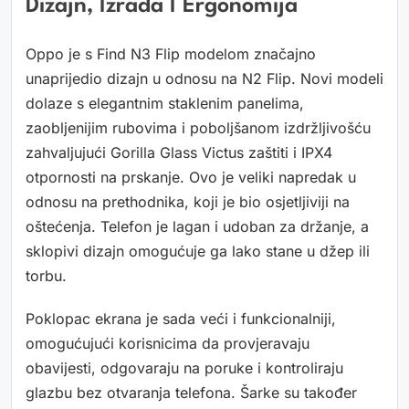
Dizajn, Izrada I Ergonomija
Oppo je s Find N3 Flip modelom značajno
unaprijedio dizajn u odnosu na N2 Flip. Novi modeli
dolaze s elegantnim staklenim panelima,
zaobljenijim rubovima i poboljšanom izdržljivošću
zahvaljujući Gorilla Glass Victus zaštiti i IPX4
otpornosti na prskanje. Ovo je veliki napredak u
odnosu na prethodnika, koji je bio osjetljiviji na
oštećenja. Telefon je lagan i udoban za držanje, a
sklopivi dizajn omogućuje ga lako stane u džep ili
torbu.
Poklopac ekrana je sada veći i funkcionalniji,
omogućujući korisnicima da provjeravaju
obavijesti, odgovaraju na poruke i kontroliraju
glazbu bez otvaranja telefona. Šarke su također