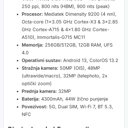
250 ppi, 800 nits (HBM), 900 nits (peak)
Procesor:
Mediatek Dimensity 9200 (4 nm),
Octa-core (1×3.05 GHz Cortex-X3 & 3×2.85
GHz Cortex-A715 & 4×1.80 GHz Cortex-
A510), Immortalis-G715 MC11
Memorija:
256GB/512GB, 12GB RAM, UFS
4.0
Operativni sustav:
Android 13, ColorOS 13.2
Stražnja kamera:
50MP (OIS), 48MP
(ultrawide/macro), 32MP (telephoto, 2x
optički zoom)
Prednja kamera:
32MP
Baterija:
4300mAh, 44W žično punjenje
Povezivost:
5G, Dual SIM, Wi-Fi 7, BT 5.3,
NFC