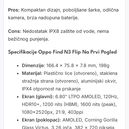
Pros:
Kompaktan dizajn, poboljšane šarke, odlična
kamera, brza nadopuna baterije.
Cons:
Nedostatak IPX8 zaštite od vode, nema
bežičnog punjenja.
Specifikacije Oppo Find N3 Flip Na Prvi Pogled
Dimenzije:
166.4 x 75.8 x 7.8 mm, 198g
Materijal:
Plastično lice (otvoreno), staklena
stražnja strana (otvoreno), aluminijski okvir,
IPX4 otpornost na prskanje
Ekran (glavni):
6.80″ LTPO AMOLED, 120Hz,
HDR10+, 1200 nits (HBM), 1600 nits (peak),
1080x2520px, 21:9, 403ppi
Ekran (poklopac):
AMOLED, Corning Gorilla
Glass Victus, 3.26 inča, 382 x 720 piksela,