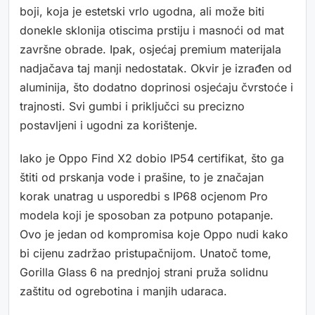
boji, koja je estetski vrlo ugodna, ali može biti
donekle sklonija otiscima prstiju i masnoći od mat
završne obrade. Ipak, osjećaj premium materijala
nadjačava taj manji nedostatak. Okvir je izrađen od
aluminija, što dodatno doprinosi osjećaju čvrstoće i
trajnosti. Svi gumbi i priključci su precizno
postavljeni i ugodni za korištenje.
Iako je Oppo Find X2 dobio IP54 certifikat, što ga
štiti od prskanja vode i prašine, to je značajan
korak unatrag u usporedbi s IP68 ocjenom Pro
modela koji je sposoban za potpuno potapanje.
Ovo je jedan od kompromisa koje Oppo nudi kako
bi cijenu zadržao pristupačnijom. Unatoč tome,
Gorilla Glass 6 na prednjoj strani pruža solidnu
zaštitu od ogrebotina i manjih udaraca.