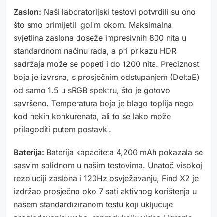
Zaslon:
Naši laboratorijski testovi potvrdili su ono
što smo primijetili golim okom. Maksimalna
svjetlina zaslona doseže impresivnih 800 nita u
standardnom načinu rada, a pri prikazu HDR
sadržaja može se popeti i do 1200 nita. Preciznost
boja je izvrsna, s prosječnim odstupanjem (DeltaE)
od samo 1.5 u sRGB spektru, što je gotovo
savršeno. Temperatura boja je blago toplija nego
kod nekih konkurenata, ali to se lako može
prilagoditi putem postavki.
Baterija:
Baterija kapaciteta 4,200 mAh pokazala se
sasvim solidnom u našim testovima. Unatoč visokoj
rezoluciji zaslona i 120Hz osvježavanju, Find X2 je
izdržao prosječno oko 7 sati aktivnog korištenja u
našem standardiziranom testu koji uključuje