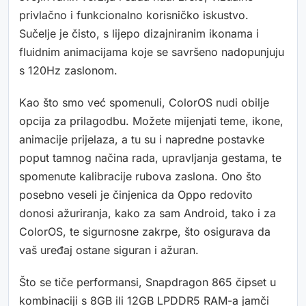
privlačno i funkcionalno korisničko iskustvo.
Sučelje je čisto, s lijepo dizajniranim ikonama i
fluidnim animacijama koje se savršeno nadopunjuju
s 120Hz zaslonom.
Kao što smo već spomenuli, ColorOS nudi obilje
opcija za prilagodbu. Možete mijenjati teme, ikone,
animacije prijelaza, a tu su i napredne postavke
poput tamnog načina rada, upravljanja gestama, te
spomenute kalibracije rubova zaslona. Ono što
posebno veseli je činjenica da Oppo redovito
donosi ažuriranja, kako za sam Android, tako i za
ColorOS, te sigurnosne zakrpe, što osigurava da
vaš uređaj ostane siguran i ažuran.
Što se tiče performansi, Snapdragon 865 čipset u
kombinaciji s 8GB ili 12GB LPDDR5 RAM-a jamči