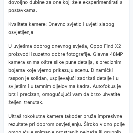
dovoljno dubine za one koji žele eksperimentirati s
postavkama.
Kvaliteta kamere: Dnevno svjetlo i uvjeti slabog
osvjetljenja
U uvjetima dobrog dnevnog svjetla, Oppo Find X2
proizvodi izuzetno dobre fotografije. Glavna 48MP
kamera snima oštre slike pune detalja, s preciznim
bojama koje vjerno prikazuju scenu. Dinamički
raspon je solidan, uspijevajući zadržati detalje i u
svijetlim i u tamnim dijelovima kadra. Autofokus je
brz i precizan, omogućujući vam da brzo uhvatite
željeni trenutak.
Ultraširokokutna kamera također pruža impresivne
rezultate pri dobrom osvjetljenju. Široko vidno polje
omogućuje snimanje prostranih pejzaža ili grupnih