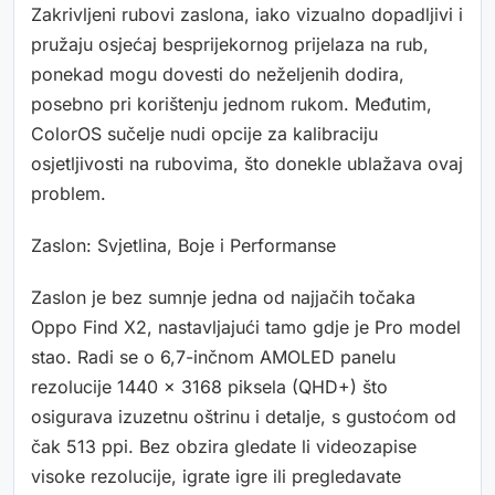
Zakrivljeni rubovi zaslona, iako vizualno dopadljivi i
pružaju osjećaj besprijekornog prijelaza na rub,
ponekad mogu dovesti do neželjenih dodira,
posebno pri korištenju jednom rukom. Međutim,
ColorOS sučelje nudi opcije za kalibraciju
osjetljivosti na rubovima, što donekle ublažava ovaj
problem.
Zaslon: Svjetlina, Boje i Performanse
Zaslon je bez sumnje jedna od najjačih točaka
Oppo Find X2, nastavljajući tamo gdje je Pro model
stao. Radi se o 6,7-inčnom AMOLED panelu
rezolucije 1440 x 3168 piksela (QHD+) što
osigurava izuzetnu oštrinu i detalje, s gustoćom od
čak 513 ppi. Bez obzira gledate li videozapise
visoke rezolucije, igrate igre ili pregledavate