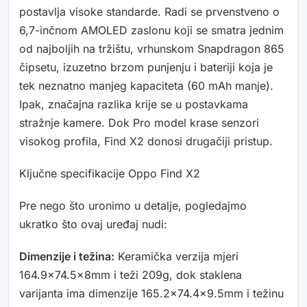
postavlja visoke standarde. Radi se prvenstveno o
6,7-inčnom AMOLED zaslonu koji se smatra jednim
od najboljih na tržištu, vrhunskom Snapdragon 865
čipsetu, izuzetno brzom punjenju i bateriji koja je
tek neznatno manjeg kapaciteta (60 mAh manje).
Ipak, značajna razlika krije se u postavkama
stražnje kamere. Dok Pro model krase senzori
visokog profila, Find X2 donosi drugačiji pristup.
Ključne specifikacije Oppo Find X2
Pre nego što uronimo u detalje, pogledajmo
ukratko što ovaj uređaj nudi:
Dimenzije i težina:
Keramička verzija mjeri
164.9×74.5x8mm i teži 209g, dok staklena
varijanta ima dimenzije 165.2×74.4×9.5mm i težinu