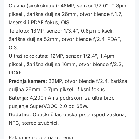
Glavna (širokokutna): 48MP, senzor 1/2.0″, 0.8µm
pikseli, žarišna duljina 26mm, otvor blende f/1.7,
laserski i PDAF fokus, OIS.
Telefoto: 13MP, senzor 1/3.4″, 0.8µm pikseli,
žarišna duljina 52mm, otvor blende f/2.4, PDAF,
OIS.
Ultraširokokutna: 12MP, senzor 1/2.4″, 1.4µm
pikseli, žarišna duljina 16mm, otvor blende f/2.2,
PDAF.
Prednja kamera:
32MP, otvor blende f/2.4, žarišna
duljina 26mm, 0.7µm pikseli, fiksni fokus.
Baterija:
4,200mAh s podrškom za ultra brzo
punjenje SuperVOOC 2.0 od 65W.
Dodatno:
Optički čitač otiska prsta ispod zaslona,
NFC, stereo zvučnici.
Pakiranje i dodatna oprema