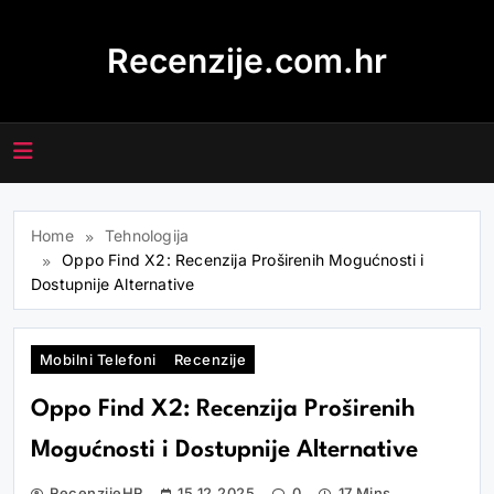
Skip
to
Recenzije.com.hr
content
Home
Tehnologija
Oppo Find X2: Recenzija Proširenih Mogućnosti i
Dostupnije Alternative
Mobilni Telefoni
Recenzije
Oppo Find X2: Recenzija Proširenih
Mogućnosti i Dostupnije Alternative
RecenzijeHR
15.12.2025
0
17 Mins