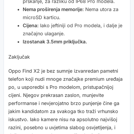
prskanje, za razliku od IP68 Pro modela.
Nema proširenja memorije:
Nema utora za
microSD karticu.
Cijena:
Iako jeftiniji od Pro modela, i dalje je
značajno ulaganje.
Izostanak 3.5mm priključka.
Zaključak
Oppo Find X2 je bez sumnje izvanredan pametni
telefon koji nudi mnoge značajke premium uređaja
po, u usporedbi s Pro modelom, pristupačnijoj
cijeni. Njegov prekrasan zaslon, munjevite
performanse i nevjerojatno brzo punjenje čine ga
jakim kandidatom za svakoga tko traži vrhunsko
iskustvo. Iako kamere nisu na apsolutno najvišoj
razini, posebno u uvjetima slabog osvjetljenja, i