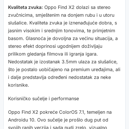
Kvaliteta zvuka:
Oppo Find X2 dolazi sa stereo
zvučnicima, smještenim na donjem rubu i u utoru
slušalice. Kvaliteta zvuka je iznenađujuće dobra, s
jasnim visokim i srednjim tonovima, te primjetnim
basom. Glasnoća je dovoljna za većinu situacija, a
stereo efekt doprinosi ugodnijem doživljaju
prilikom gledanja filmova ili igranja igara.
Nedostatak je izostanak 3.5mm ulaza za slušalice,
što je postalo uobičajeno na premium uređajima, ali
i dalje predstavlja određeni nedostatak za neke
korisnike.
Korisničko sučelje i performanse
Oppo Find X2 pokreće ColorOS 7.1, temeljen na
Androidu 10. Ovo sučelje je prošlo dug put od
svojih ranih verzija i sada nudi zrelo, vizualno