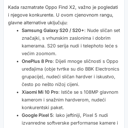
Kada razmatrate Oppo Find X2, važno je pogledati
i njegove konkurente. U ovom cjenovnom rangu,
glavne alternative uključuju:
Samsung Galaxy S20 / S20+
: Nude sličan set
značajki, s vrhunskim zaslonima i dobrim
kamerama. S20 serija nudi i telephoto leće s
većim zoomom.
OnePlus 8 Pro
: Dijeli mnoge sličnosti s Oppo
uređajima (obje tvrtke su dio BBK Electronics
grupacije), nudeći sličan hardver i iskustvo,
često po nešto nižoj cijeni.
Xiaomi Mi 10 Pro
: Ističe se s 108MP glavnom
kamerom i snažnim hardverom, nudeći
konkurentski paket.
Google Pixel 5
: Iako jeftiniji, Pixel 5 nudi
izvanredne softverske performanse kamere i