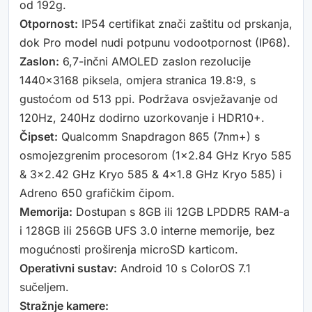
od 192g.
Otpornost:
IP54 certifikat znači zaštitu od prskanja,
dok Pro model nudi potpunu vodootpornost (IP68).
Zaslon:
6,7-inčni AMOLED zaslon rezolucije
1440×3168 piksela, omjera stranica 19.8:9, s
gustoćom od 513 ppi. Podržava osvježavanje od
120Hz, 240Hz dodirno uzorkovanje i HDR10+.
Čipset:
Qualcomm Snapdragon 865 (7nm+) s
osmojezgrenim procesorom (1×2.84 GHz Kryo 585
& 3×2.42 GHz Kryo 585 & 4×1.8 GHz Kryo 585) i
Adreno 650 grafičkim čipom.
Memorija:
Dostupan s 8GB ili 12GB LPDDR5 RAM-a
i 128GB ili 256GB UFS 3.0 interne memorije, bez
mogućnosti proširenja microSD karticom.
Operativni sustav:
Android 10 s ColorOS 7.1
sučeljem.
Stražnje kamere: