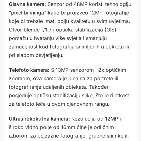
Glavna kamera:
Senzor od 48MP koristi tehnologiju
“pixel binninga” kako bi proizveo 12MP fotografije
koje bi trebale imati bolju kvalitetu u svim uvjetima.
Otvor blende f/1.7 i optička stabilizacija (OIS)
pomažu u hvatanju više svjetla i smanjuju
zamućenost kod fotografija snimljenih u pokretu ili
pri slabom osvjetljenju.
Telefoto kamera:
S 13MP senzorom i 2x optičkim
zoomom, ova kamera je idealna za portrete ili
fotografiranje udaljenih objekata. Također
posjeduje optičku stabilizaciju slike, što je rijetkost
za telefoto leće u ovom cjenovnom rangu.
Ultraširokokutna kamera:
Rezolucija od 12MP i
široko vidno polje od 16mm čine je odličnim
izborom za pejzažne fotografije, grupne snimke ili