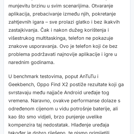
munjevitu brzinu u svim scenarijima. Otvaranje
aplikacija, prebacivanje između njih, pokretanje
zahtjevnih igara – sve prolazi glatko i bez ikakvih
zastajkivanja. Čak i nakon dužeg korištenja i
višestrukog multitaskinga, telefon ne pokazuje
znakove usporavanja. Ovo je telefon koji će bez
problema podržavati najnovije aplikacije i igre u
narednim godinama.
U benchmark testovima, poput AnTuTu i
Geekbench, Oppo Find X2 postiže rezultate koji ga
svrstavaju među najjače Android uređaje tog
vremena. Naravno, ovakve performanse dolaze s
određenom cijenom u vidu potrošnje baterije, ali
kao što smo vidjeli, brzo punjenje uvelike
kompenzira taj nedostatak. Hlađenje uređaja
također je dobro riješeno, te nismo primijetili