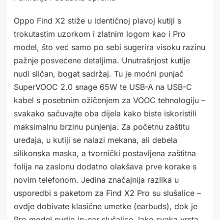
Oppo Find X2 stiže u identičnoj plavoj kutiji s
trokutastim uzorkom i zlatnim logom kao i Pro
model, što već samo po sebi sugerira visoku razinu
pažnje posvećene detaljima. Unutrašnjost kutije
nudi sličan, bogat sadržaj. Tu je moćni punjač
SuperVOOC 2.0 snage 65W te USB-A na USB-C
kabel s posebnim ožičenjem za VOOC tehnologiju –
svakako sačuvajte oba dijela kako biste iskoristili
maksimalnu brzinu punjenja. Za početnu zaštitu
uređaja, u kutiji se nalazi mekana, ali debela
silikonska maska, a tvornički postavljena zaštitna
folija na zaslonu dodatno olakšava prve korake s
novim telefonom. Jedina značajnija razlika u
usporedbi s paketom za Find X2 Pro su slušalice –
ovdje dobivate klasične umetke (earbuds), dok je
Pro model nudio in-ear slušalice. Iako svaka vrsta