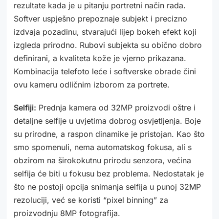
rezultate kada je u pitanju portretni način rada.
Softver uspješno prepoznaje subjekt i precizno
izdvaja pozadinu, stvarajući lijep bokeh efekt koji
izgleda prirodno. Rubovi subjekta su obično dobro
definirani, a kvaliteta kože je vjerno prikazana.
Kombinacija telefoto leće i softverske obrade čini
ovu kameru odličnim izborom za portrete.
Selfiji:
Prednja kamera od 32MP proizvodi oštre i
detaljne selfije u uvjetima dobrog osvjetljenja. Boje
su prirodne, a raspon dinamike je pristojan. Kao što
smo spomenuli, nema automatskog fokusa, ali s
obzirom na širokokutnu prirodu senzora, većina
selfija će biti u fokusu bez problema. Nedostatak je
što ne postoji opcija snimanja selfija u punoj 32MP
rezoluciji, već se koristi “pixel binning” za
proizvodnju 8MP fotografija.