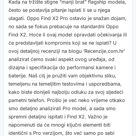
Kada na tržište stigne “manji brat” flagship modela,
često se postavlja pitanje isplati li se u njega
ulagati. Oppo Find X2 Pro ostavio je snažan dojam,
no sada se fokus prebacuje na standardni Oppo
Find X2. Hoće li ovaj model opravdati očekivanja ili
će predstavljati kompromis koji se ne isplati? U
ovoj detaljnoj recenziji na blogu ‘Recenzije.com.hr’
analizirat ćemo svaki aspekt ovog uređaja, od
dizajna i specifikacija do performansi kamere i
baterije. Naš cilj je pružiti vam objektivnu sliku,
temeljenu na temeljitim testovima i usporedbama,
kako biste donijeli najbolju odluku za svoj sljedeći
pametni telefon. Prošlo je već neko vrijeme otkako
smo detaljno analizirali Pro model, a sada smo
spremni detaljno ispitati i Find X2. Važno je
napomenuti da će mnogi ključni elementi biti
identični s Pro verzijom, što već samo po sebi