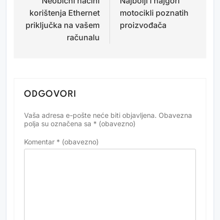
Neobični načini
Najbolji i najgori
objava
korištenja Ethernet
motocikli poznatih
priključka na vašem
proizvođača
računalu
ODGOVORI
Vaša adresa e-pošte neće biti objavljena.
Obavezna
Alternative:
polja su označena sa
* (obavezno)
Komentar
* (obavezno)