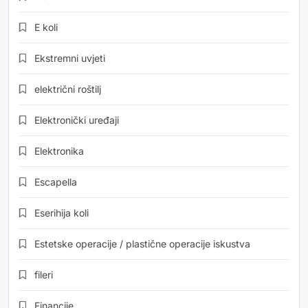
E koli
Ekstremni uvjeti
električni roštilj
Elektronički uređaji
Elektronika
Escapella
Eserihija koli
Estetske operacije / plastične operacije iskustva
fileri
Financije