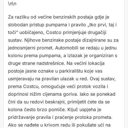
\n\n
Za razliku od većine benzinskih postaja gdje je
slobodan pristup pumpama i pravilo „tko prvi, taj i
toči“ uobičajeno, Costco primjenjuje drugačiji
sustav. Njihove benzinske postaje dizajnirane su za
jednosmjerni promet. Automobili se redaju u jednu
kolonu prema pumpama, a izlazak je organiziran s
druge strane nadstrešnice. Na većini lokacija
postoje jasne oznake u parkiralištu koje vas
usmjeravaju na pravilan ulazak u red. Ovaj sustav,
prema Costcu, omogućuje veći protok vozila i
doprinosi nižim cijenama goriva. Iako se ponekad
čini da su redovi beskrajni, primijetit ćete da se
kolona često brzo pomiče. Ključ uspjeha je
pridržavanje pravila i praćenje protoka prometa.
Ako se nađete u krivom redu ili pokušate ući na