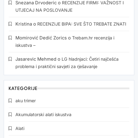
Snezana Drvoderic
o
RECENZIJE FIRMI: VAŽNOST I
UTJECAJ NA POSLOVANJE
Kristina
o
RECENZIJE BIPA: SVE ŠTO TREBATE ZNATI
Momirović Dedić Zorics
o
Trebam.hr recenzija i
iskustva –
Jasarevic Mehmed
o
LG hladnjaci: Četiri najčešća
problema i praktični savjeti za rješavanje
KATEGORIJE
aku trimer
Akumulatorski alati iskustva
Alati