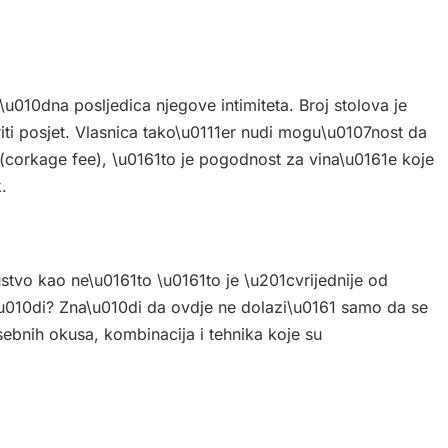
\u010dna posljedica njegove intimiteta. Broj stolova je
ti posjet. Vlasnica tako\u0111er nudi mogu\u0107nost da
(corkage fee), \u0161to je pogodnost za vina\u0161e koje
.
stvo kao ne\u0161to \u0161to je \u201cvrijednije od
u010di? Zna\u010di da ovdje ne dolazi\u0161 samo da se
sebnih okusa, kombinacija i tehnika koje su