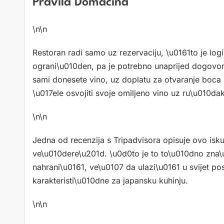
Pravila Domaćina
\n\n
Restoran radi samo uz rezervaciju, \u0161to je logi
ograni\u010den, pa je potrebno unaprijed dogovori
sami donesete vino, uz doplatu za otvaranje boca 
\u017ele osvojiti svoje omiljeno vino uz ru\u010dak
\n\n
Jedna od recenzija s Tripadvisora opisuje ovo isku
ve\u010dere\u201d. \u0d0to je to to\u010dno zna\
nahrani\u0161, ve\u0107 da ulazi\u0161 u svijet po
karakteristi\u010dne za japansku kuhinju.
\n\n