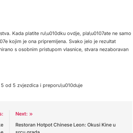
ustva. Kada platite ru\u010dku ovdje, pla\u0107ate ne samo
07e kojim je ona pripremljena. Svako jelo je rezultat
inirano s osobnim pristupom vlasnice, stvara nezaboravan
 5 od 5 zvjezdica i preporu\u010duje
s:
Next:
ke
Restoran Hotpot Chinese Leon: Okusi Kine u
ne
srcu grada