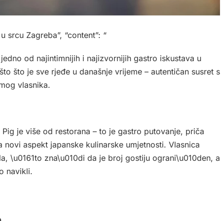
 u srcu Zagreba”, “content”: “
edno od najintimnijih i najizvornijih gastro iskustava u
što što je sve rjeđe u današnje vrijeme – autentičan susret s
mog vlasnika.
Pig je više od restorana – to je gastro putovanje, priča
va novi aspekt japanske kulinarske umjetnosti. Vlasnica
a, \u0161to zna\u010di da je broj gostiju ograni\u010den, a
 navikli.
o