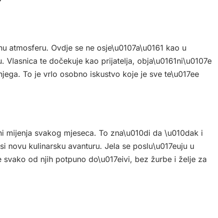
bnu atmosferu. Ovdje se ne osje\u0107a\u0161 kao u
 Vlasnica te dočekuje kao prijatelja, obja\u0161ni\u0107e
njega. To je vrlo osobno iskustvo koje je sve te\u017ee
ni mijenja svakog mjeseca. To zna\u010di da \u010dak i
osi novu kulinarsku avanturu. Jela se poslu\u017euju u
svako od njih potpuno do\u017eivi, bez žurbe i želje za