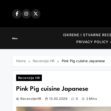
Skip
to
content
ISKRENE I STVARNE REC
PRIVACY POLICY 
Home
Recenzije HR
Pink Pig cuisine Japanese
Recenzije HR
Pink Pig cuisine Japanese
RecenzijeHR
13.03.2026
0
2 Mins