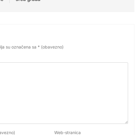
lja su označena sa
* (obavezno)
avezno)
Web-stranica