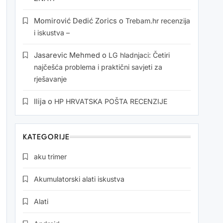
Momirović Dedić Zorics
o
Trebam.hr recenzija
i iskustva –
Jasarevic Mehmed
o
LG hladnjaci: Četiri
najčešća problema i praktični savjeti za
rješavanje
Ilija
o
HP HRVATSKA POŠTA RECENZIJE
KATEGORIJE
aku trimer
Akumulatorski alati iskustva
Alati