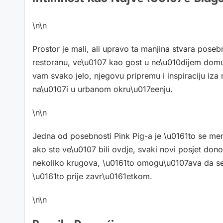
\n\n
Prostor je mali, ali upravo ta manjina stvara pose
restoranu, ve\u0107 kao gost u ne\u010dijem domu.
vam svako jelo, njegovu pripremu i inspiraciju iza 
na\u0107i u urbanom okru\u017eenju.
\n\n
Jedna od posebnosti Pink Pig-a je \u0161to se me
ako ste ve\u0107 bili ovdje, svaki novi posjet don
nekoliko krugova, \u0161to omogu\u0107ava da se 
\u0161to prije zavr\u0161etkom.
\n\n