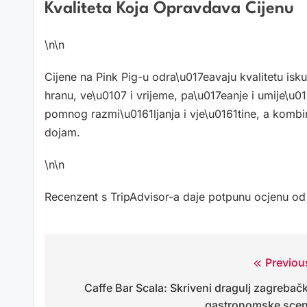
Kvaliteta Koja Opravdava Cijenu
\n\n
Cijene na Pink Pig-u odra\u017eavaju kvalitetu isk
hranu, ve\u0107 i vrijeme, pa\u017eanje i umije\u01
pomnog razmi\u0161ljanja i vje\u0161tine, a komb
dojam.
\n\n
Recenzent s TripAdvisor-a daje potpunu ocjenu od
Previou
Navigacija
Caffe Bar Scala: Skriveni dragulj zagrebač
objava
gastronomske sce