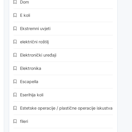
Dom
E koli
Ekstremni uvjeti
električni roštilj
Elektronički uređaji
Elektronika
Escapella
Eserihija koli
Estetske operacije / plastične operacije iskustva
fileri