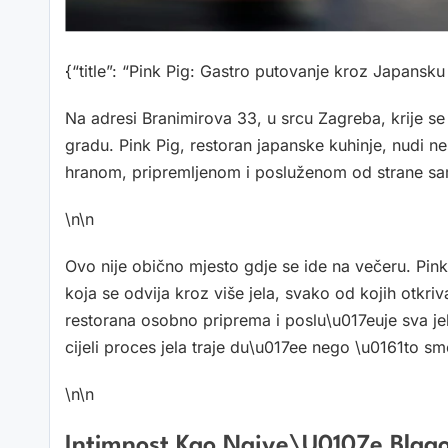
{“title”: “Pink Pig: Gastro putovanje kroz Japansku
Na adresi Branimirova 33, u srcu Zagreba, krije se j
gradu. Pink Pig, restoran japanske kuhinje, nudi ne
hranom, pripremljenom i posluženom od strane sa
\n\n
Ovo nije obično mjesto gdje se ide na večeru. Pink 
koja se odvija kroz više jela, svako od kojih otkri
restorana osobno priprema i poslu\u017euje sva jel
cijeli proces jela traje du\u017ee nego \u0161to smo
\n\n
Intimnost Kao Najve\u0107e Blag