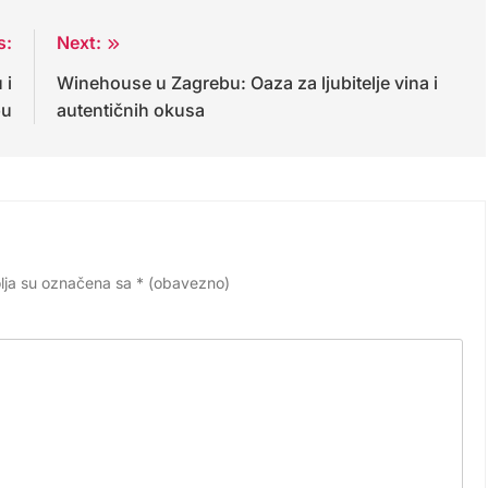
s:
Next:
 i
Winehouse u Zagrebu: Oaza za ljubitelje vina i
bu
autentičnih okusa
lja su označena sa
* (obavezno)