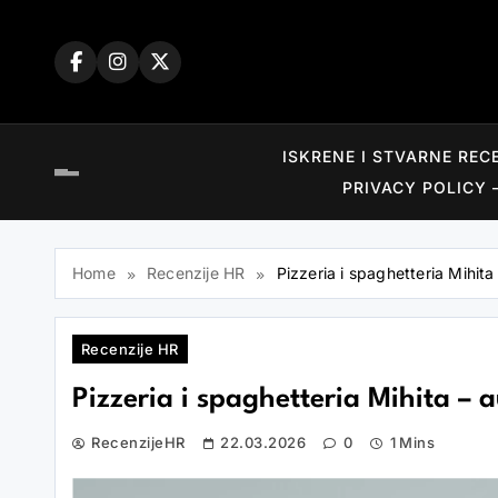
Skip
to
content
ISKRENE I STVARNE REC
PRIVACY POLICY 
Home
Recenzije HR
Pizzeria i spaghetteria Mihita
Recenzije HR
Pizzeria i spaghetteria Mihita – 
RecenzijeHR
22.03.2026
0
1 Mins