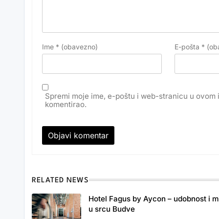
Ime
* (obavezno)
E-pošta
* (ob
Spremi moje ime, e-poštu i web-stranicu u ovom 
komentirao.
RELATED NEWS
Hotel Fagus by Aycon – udobnost i m
u srcu Budve