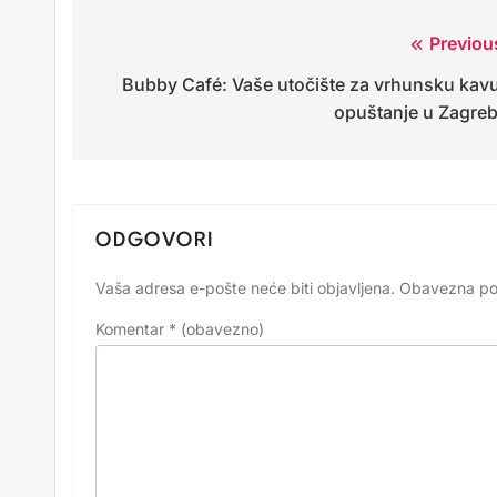
Previou
Navigacija
Bubby Café: Vaše utočište za vrhunsku kavu
objava
opuštanje u Zagre
ODGOVORI
Vaša adresa e-pošte neće biti objavljena.
Obavezna po
Alternative:
Komentar
* (obavezno)