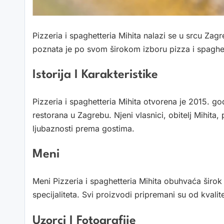
Pizzeria i spaghetteria Mihita nalazi se u srcu Zag
poznata je po svom širokom izboru pizza i spaghet
Istorija I Karakteristike
Pizzeria i spaghetteria Mihita otvorena je 2015. go
restorana u Zagrebu. Njeni vlasnici, obitelj Mihita, 
ljubaznosti prema gostima.
Meni
Meni Pizzeria i spaghetteria Mihita obuhvaća širok i
specijaliteta. Svi proizvodi pripremani su od kvalite
Uzorci I Fotografije