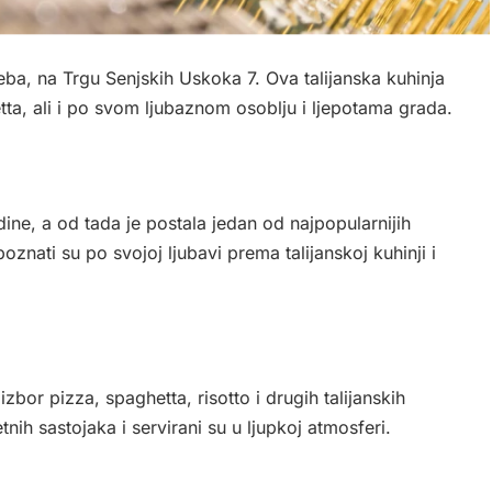
reba, na Trgu Senjskih Uskoka 7. Ova talijanska kuhinja
ta, ali i po svom ljubaznom osoblju i ljepotama grada.
dine, a od tada je postala jedan od najpopularnijih
poznati su po svojoj ljubavi prema talijanskoj kuhinji i
zbor pizza, spaghetta, risotto i drugih talijanskih
tnih sastojaka i servirani su u ljupkoj atmosferi.