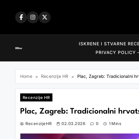
Skip
to
content
ISKRENE I STVARNE REC
PRIVACY POLICY 
Home
Recenzije HR
Plac, Zagreb: Tradicionalni hr
Recenzije HR
Plac, Zagreb: Tradicionalni hrvats
RecenzijeHR
02.03.2026
0
1 Mins