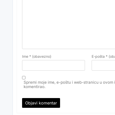
Ime
* (obavezno)
E-pošta
* (ob
Spremi moje ime, e-poštu i web-stranicu u ovom 
komentirao.