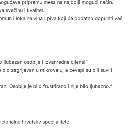
i omogućava pripremu mesa na najbolji mogući način.
a svežinu i kvalitet.
omun i lokalne vina i piva koji će dodatno dopuniti vaš
lo ljubazan osoblje i izvanredne cijene!”
e bio zagrijevan u mikrovalu, a ćevapi su bili suvi i
an! Osoblje je bilo frustrirano i nije bilo ljubazno.”
icionalne hrvatske specijalitete.