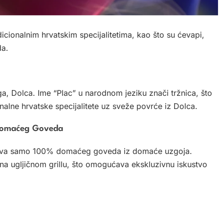
icionalnim hrvatskim specijalitetima, kao što su ćevapi,
da.
a, Dolca. Ime “Plac” u narodnom jeziku znači tržnica, što
onalne hrvatske specijalitete uz sveže povrće iz Dolca.
 Domaćeg Goveda
ebljava samo 100% domaćeg goveda iz domaće uzgoja.
 na ugljičnom grillu, što omogućava ekskluzivnu iskustvo