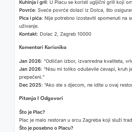
Kuhinja i gril
: U Placu se koristi ugljični grill koj
Povrće
: Sveće povrće dolazi iz Dolca, što osigurav
Pica i pića
: Nije potrebno izostaviti spomenuti na s
uživanje.
Kontakt
: Dolac 2, Zagreb 10000
Komentari Korisnika
Jan 2026
: “Odličan izbor, izvanredna kvaliteta, vr
Jan 2026
: “Nisu mi toliko oduševile ćevapi, kruh j
prepečeni.”
Dec 2025
: “Ako ste s djecom, ne idite u ovaj restor
Pitanja I Odgovori
Što je Plac?
Plac je malo restoran u srcu Zagreba koji služi trad
Što je posebno o Placu?