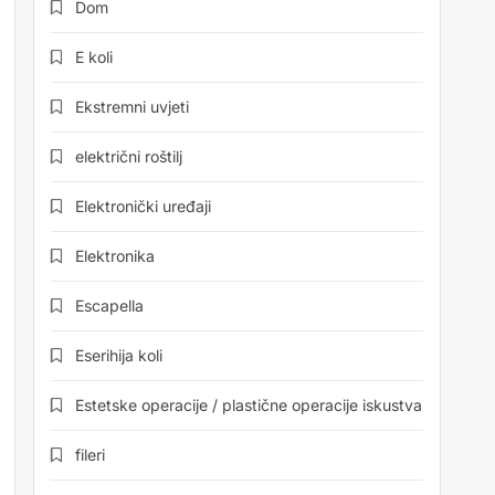
Dom
E koli
Ekstremni uvjeti
električni roštilj
Elektronički uređaji
Elektronika
Escapella
Eserihija koli
Estetske operacije / plastične operacije iskustva
fileri