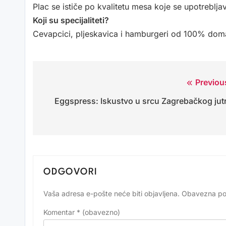
Plac se ističe po kvalitetu mesa koje se upotre
Koji su specijaliteti?
Cevapcici, pljeskavica i hamburgeri od 100% do
Previou
Navigacija
Eggspress: Iskustvo u srcu Zagrebačkog jut
objava
ODGOVORI
Vaša adresa e-pošte neće biti objavljena.
Obavezna po
Alternative:
Komentar
* (obavezno)