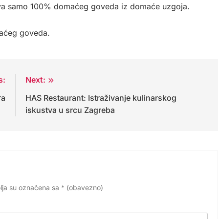
bljava samo 100% domaćeg goveda iz domaće uzgoja.
maćeg goveda.
s:
Next:
ra
HAS Restaurant: Istraživanje kulinarskog
iskustva u srcu Zagreba
lja su označena sa
* (obavezno)