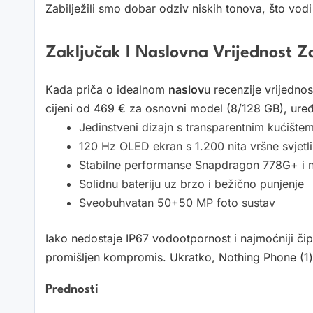
Zabilježili smo dobar odziv niskih tonova, što vod
Zaključak I Naslovna Vrijednost 
Kada priča o idealnom
naslov
u recenzije vrijedno
cijeni od 469 € za osnovni model (8/128 GB), uređ
Jedinstveni dizajn s transparentnim kućište
120 Hz OLED ekran s 1.200 nita vršne svjetl
Stabilne performanse Snapdragon 778G+ i n
Solidnu bateriju uz brzo i bežično punjenje
Sveobuhvatan 50+50 MP foto sustav
Iako nedostaje IP67 vodootpornost i najmoćniji či
promišljen kompromis. Ukratko, Nothing Phone (1
Prednosti