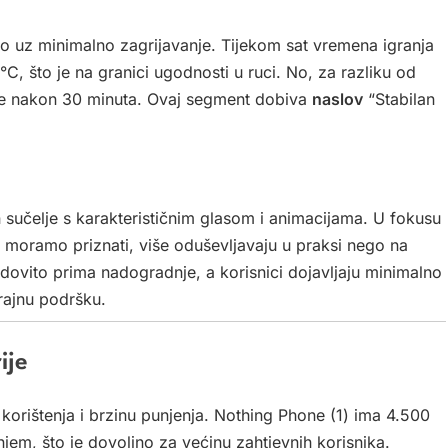
o uz minimalno zagrijavanje. Tijekom sat vremena igranja
C, što je na granici ugodnosti u ruci. No, za razliku od
le nakon 30 minuta. Ovaj segment dobiva
naslov
“Stabilan
 sučelje s karakterističnim glasom i animacijama. U fokusu
s, moramo priznati, više oduševljavaju u praksi nego na
edovito prima nadogradnje, a korisnici dojavljaju minimalno
rajnu podršku.
ije
e korištenja i brzinu punjenja. Nothing Phone (1) ima 4.500
em, što je dovoljno za većinu zahtjevnih korisnika.