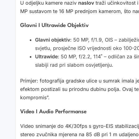
U odjeljku kamere naziv
naslov
traži učinkovitost
MP sustavom te 16 MP prednjom kamerom, što nam
Glavni I Ultrawide Objektiv
Glavni objektiv
: 50 MP, f/1.9, OIS – zabiljež
svjetlu, prosječne ISO vrijednosti oko 100-2
Ultrawide
: 50 MP, f/2.2, 114˚ – odličan za š
slabiji rad pri slabom osvjetljenju.
Primjer: fotografija gradske ulice u sumrak imala 
efektom postizali su prirodnu dubinu polja. Ovaj 
kompromis”.
Video I Audio Performanse
Video snimanje do 4K/30fps s gyro-EIS stabilizaci
stereo zvučnika mjerena na 85 dB pri 1 m udaljeno