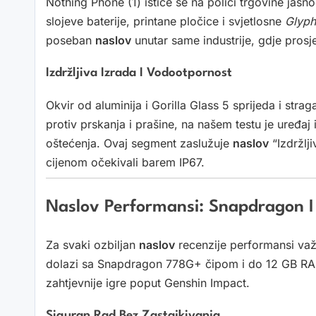
Nothing Phone (1) ističe se na polici trgovine jasno
slojeve baterije, printane pločice i svjetlosne
Glyph
poseban
naslov
unutar same industrije, gdje prosj
Izdržljiva Izrada I Vodootpornost
Okvir od aluminija i Gorilla Glass 5 sprijeda i stra
protiv prskanja i prašine, na našem testu je uređaj
oštećenja. Ovaj segment zaslužuje
naslov
“Izdržlj
cijenom očekivali barem IP67.
Naslov Performansi: Snapdragon I
Za svaki ozbiljan
naslov
recenzije performansi važn
dolazi sa Snapdragon 778G+ čipom i do 12 GB RAM
zahtjevnije igre poput Genshin Impact.
Siguran Rad Bez Zastajkivanja