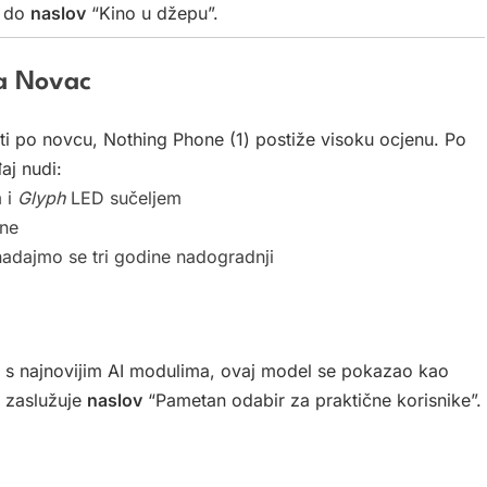
i do
naslov
“Kino u džepu”.
Za Novac
sti po novcu, Nothing Phone (1) postiže visoku ocjenu. Po
aj nudi:
m i
Glyph
LED sučeljem
ine
adajmo se tri godine nadogradnji
p s najnovijim AI modulima, ovaj model se pokazao kao
) zaslužuje
naslov
“Pametan odabir za praktične korisnike”.