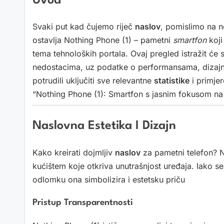
Uvod
Svaki put kad čujemo riječ
naslov
, pomislimo na n
ostavlja Nothing Phone (1) – pametni
smartfon
koji
tema tehnoloških portala. Ovaj pregled istražit će 
nedostacima, uz podatke o performansama, dizajnu,
potrudili uključiti sve relevantne
statistike
i primje
“Nothing Phone (1): Smartfon s jasnim fokusom na 
Naslovna Estetika I Dizajn
Kako kreirati dojmljiv
naslov
za pametni telefon? N
kućištem koje otkriva unutrašnjost uređaja. Iako se
odlomku ona simbolizira i estetsku priču
Pristup Transparentnosti