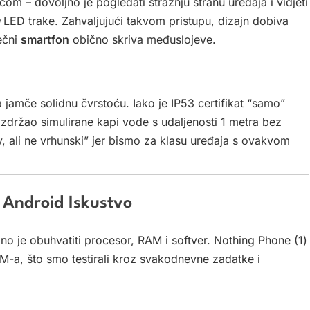
ćom – dovoljno je pogledati stražnju stranu uređaja i vidjeti
LED trake. Zahvaljujući takvom pristupu, dizajn dobiva
ečni
smartfon
obično skriva međuslojeve.
ga jamče solidnu čvrstoću. Iako je IP53 certifikat “samo”
 izdržao simulirane kapi vode s udaljenosti 1 metra bez
iv, ali ne vrhunski” jer bismo za klasu uređaja s ovakvom
 Android Iskustvo
o je obuhvatiti procesor, RAM i softver. Nothing Phone (1)
-a, što smo testirali kroz svakodnevne zadatke i