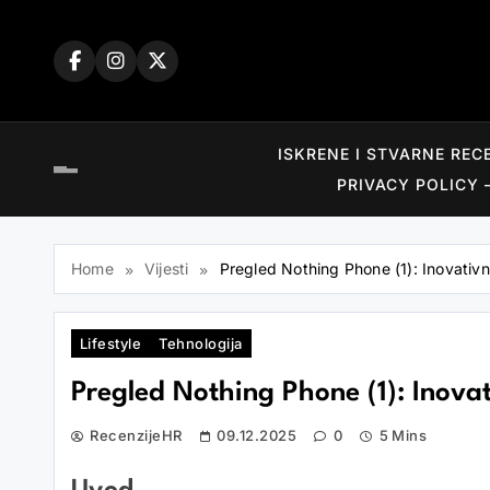
Skip
to
content
ISKRENE I STVARNE REC
PRIVACY POLICY 
Home
Vijesti
Pregled Nothing Phone (1): Inovativn
Lifestyle
Tehnologija
Pregled Nothing Phone (1): Inova
RecenzijeHR
09.12.2025
0
5 Mins