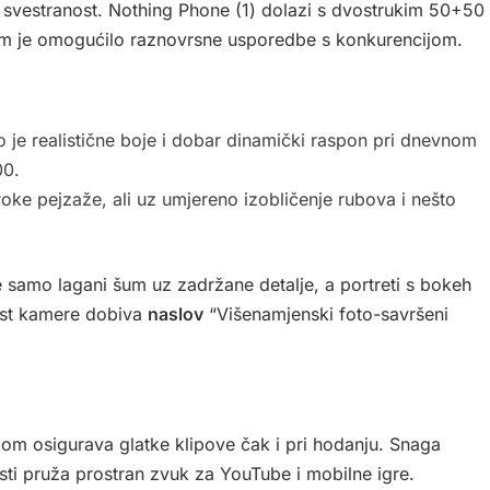
 i svestranost. Nothing Phone (1) dolazi s dvostrukim 50+50
 je omogućilo raznovrsne usporedbe s konkurencijom.
io je realistične boje i dobar dinamički raspon pri dnevnom
00.
iroke pejzaže, ali uz umjereno izobličenje rubova i nešto
je samo lagani šum uz zadržane detalje, a portreti s bokeh
test kamere dobiva
naslov
“Višenamjenski foto-savršeni
jom osigurava glatke klipove čak i pri hodanju. Snaga
sti pruža prostran zvuk za YouTube i mobilne igre.