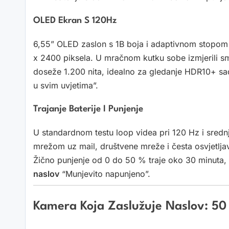
OLED Ekran S 120Hz
6,55” OLED zaslon s 1B boja i adaptivnom stopom 
x 2400 piksela. U mračnom kutku sobe izmjerili smo
doseže 1.200 nita, idealno za gledanje HDR10+ sa
u svim uvjetima”.
Trajanje Baterije I Punjenje
U standardnom testu loop videa pri 120 Hz i srednjoj
mrežom uz mail, društvene mreže i česta osvjetlj
Žično punjenje od 0 do 50 % traje oko 30 minuta, 
naslov
“Munjevito napunjeno”.
Kamera Koja Zaslužuje Naslov: 5