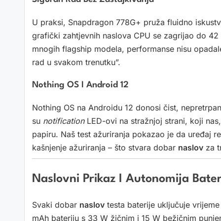
U praksi, Snapdragon 778G+ pruža fluidno iskustv
grafički zahtjevnih naslova CPU se zagrijao do 42 °
mnogih flagship modela, performanse nisu opada
rad u svakom trenutku”.
Nothing OS I Android 12
Nothing OS na Androidu 12 donosi čist, nepretrpan
su
notification
LED-ovi na stražnjoj strani, koji na
papiru. Naš test ažuriranja pokazao je da uređaj r
kašnjenje ažuriranja – što stvara dobar
naslov
za t
Naslovni Prikaz I Autonomija Bater
Svaki dobar
naslov
testa baterije uključuje vrijem
mAh bateriju s 33 W žičnim i 15 W bežičnim punjenj