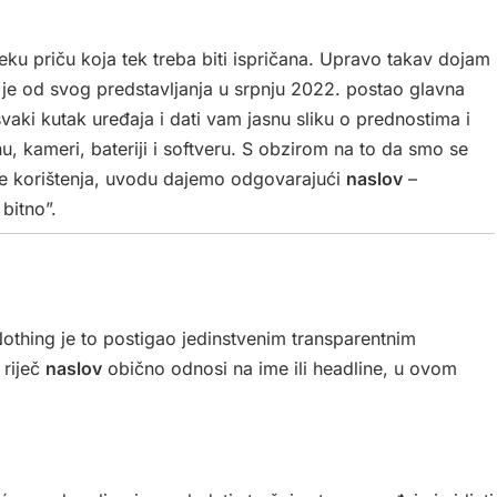
eku priču koja tek treba biti ispričana. Upravo takav dojam
 je od svog predstavljanja u srpnju 2022. postao glavna
svaki kutak uređaja i dati vam jasnu sliku o prednostima i
 kameri, bateriji i softveru. S obzirom na to da smo se
re korištenja, uvodu dajemo odgovarajući
naslov
–
bitno”.
othing je to postigao jedinstvenim transparentnim
 riječ
naslov
obično odnosi na ime ili headline, u ovom