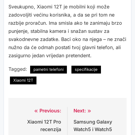
Sveukupno, Xiaomi 12T je mobilni koji može
zadovoljiti većinu korisnika, a da se pri tom ne
razbije proračun. Ima smisla ako te zanimaju brzo
punjenje, stabilna kamera i snažan sustav za
svakodnevne zadatke. Baci oko na njega – ne znači
nužno da će odmah postati tvoj glavni telefon, ali
zasigurno jedan vrijedan pretendent.
Tagged:
pametni telefoni
specifikacije
Xiaomi 12T
Previous:
Next:
Navigacija
Xiaomi 12T Pro
Samsung Galaxy
objava
recenzija
Watch5 i Watch5