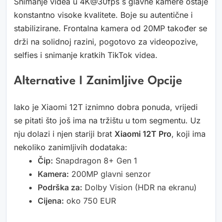
Snimanje videa u 4K@30fps s glavne kamere ostaje
konstantno visoke kvalitete. Boje su autentične i
stabilizirane. Frontalna kamera od 20MP također se
drži na solidnoj razini, pogotovo za videopozive,
selfies i snimanje kratkih TikTok videa.
Alternative I Zanimljive Opcije
Iako je Xiaomi 12T iznimno dobra ponuda, vrijedi
se pitati što još ima na tržištu u tom segmentu. Uz
nju dolazi i njen stariji brat
Xiaomi 12T Pro
, koji ima
nekoliko zanimljivih dodataka:
Čip:
Snapdragon 8+ Gen 1
Kamera:
200MP glavni senzor
Podrška za:
Dolby Vision (HDR na ekranu)
Cijena:
oko 750 EUR