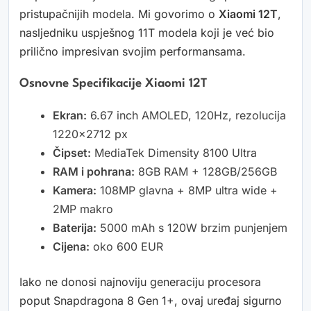
pristupačnijih modela. Mi govorimo o
Xiaomi 12T
,
nasljedniku uspješnog 11T modela koji je već bio
prilično impresivan svojim performansama.
Osnovne Specifikacije Xiaomi 12T
Ekran:
6.67 inch AMOLED, 120Hz, rezolucija
1220×2712 px
Čipset:
MediaTek Dimensity 8100 Ultra
RAM i pohrana:
8GB RAM + 128GB/256GB
Kamera:
108MP glavna + 8MP ultra wide +
2MP makro
Baterija:
5000 mAh s 120W brzim punjenjem
Cijena:
oko 600 EUR
Iako ne donosi najnoviju generaciju procesora
poput Snapdragona 8 Gen 1+, ovaj uređaj sigurno