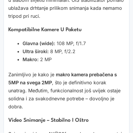
u slabom svjetlu minimalan. OIS stabilizator pomalo
ublažava drhtanje prilikom snimanja kada nemamo
tripod pri ruci.
Kompatibilne Kamere U Paketu
Glavna (wide):
108 MP, f/1.7
Ultra široki:
8 MP, f/2.2
Makro:
2 MP
Zanimljivo je kako je
makro kamera prebačena s
5MP na svega 2MP
, što je definitivno korak
unatrag. Međutim, funkcionalnost još uvijek ostaje
solidna i za svakodnevne potrebe – dovoljno je
dobra.
Video Snimanje – Stabilno I Oštro