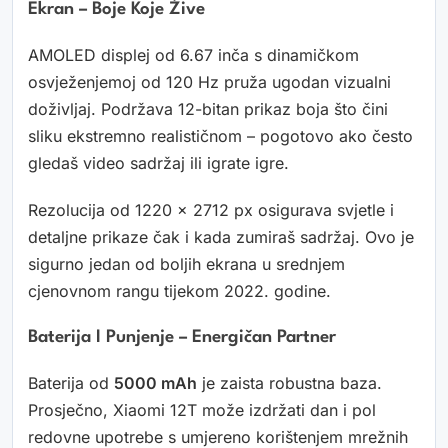
Ekran – Boje Koje Žive
AMOLED displej od 6.67 inča s dinamičkom
osvježenjemoj od 120 Hz pruža ugodan vizualni
doživljaj. Podržava 12-bitan prikaz boja što čini
sliku ekstremno realističnom – pogotovo ako često
gledaš video sadržaj ili igrate igre.
Rezolucija od 1220 x 2712 px osigurava svjetle i
detaljne prikaze čak i kada zumiraš sadržaj. Ovo je
sigurno jedan od boljih ekrana u srednjem
cjenovnom rangu tijekom 2022. godine.
Baterija I Punjenje – Energičan Partner
Baterija od
5000 mAh
je zaista robustna baza.
Prosječno, Xiaomi 12T može izdržati dan i pol
redovne upotrebe s umjereno korištenjem mrežnih