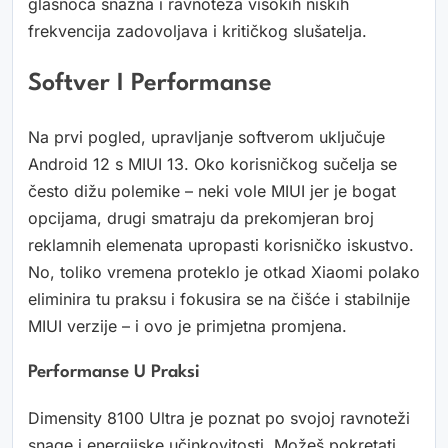
glasnoća snažna i ravnoteža visokih niskih
frekvencija zadovoljava i kritičkog slušatelja.
Softver I Performanse
Na prvi pogled, upravljanje softverom uključuje
Android 12 s MIUI 13. Oko korisničkog sučelja se
često dižu polemike – neki vole MIUI jer je bogat
opcijama, drugi smatraju da prekomjeran broj
reklamnih elemenata upropasti korisničko iskustvo.
No, toliko vremena proteklo je otkad Xiaomi polako
eliminira tu praksu i fokusira se na čišće i stabilnije
MIUI verzije – i ovo je primjetna promjena.
Performanse U Praksi
Dimensity 8100 Ultra je poznat po svojoj ravnoteži
snage i energijske učinkovitosti. Možeš pokretati