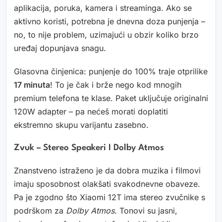
aplikacija, poruka, kamera i streaminga. Ako se
aktivno koristi, potrebna je dnevna doza punjenja –
no, to nije problem, uzimajući u obzir koliko brzo
uređaj dopunjava snagu.
Glasovna činjenica: punjenje do 100% traje otprilike
17 minuta
! To je čak i brže nego kod mnogih
premium telefona te klase. Paket uključuje originalni
120W adapter – pa nećeš morati doplatiti
ekstremno skupu varijantu zasebno.
Zvuk – Stereo Speakeri I Dolby Atmos
Znanstveno istraženo je da dobra muzika i filmovi
imaju sposobnost olakšati svakodnevne obaveze.
Pa je zgodno što Xiaomi 12T ima stereo zvučnike s
podrškom za
Dolby Atmos
. Tonovi su jasni,