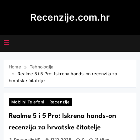
Skip
to
Recenzije.com.hr
content
Home
Tehnologija
Realme 5 i 5 Pro: Iskrena hands-on recenzija za
hrvatske čitatelje
Mobilni Telefoni
Recenzije
Realme 5 i 5 Pro: Iskrena hands-on
recenzija za hrvatske čitatelje
RecenzijeHR
17.12.2025
0
11 Mins