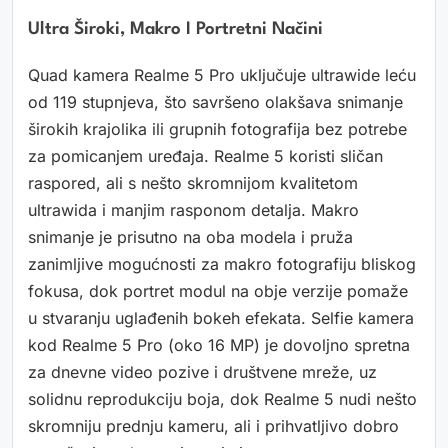
Ultra Široki, Makro I Portretni Načini
Quad kamera Realme 5 Pro uključuje ultrawide leću
od 119 stupnjeva, što savršeno olakšava snimanje
širokih krajolika ili grupnih fotografija bez potrebe
za pomicanjem uređaja. Realme 5 koristi sličan
raspored, ali s nešto skromnijom kvalitetom
ultrawida i manjim rasponom detalja. Makro
snimanje je prisutno na oba modela i pruža
zanimljive mogućnosti za makro fotografiju bliskog
fokusa, dok portret modul na obje verzije pomaže
u stvaranju uglađenih bokeh efekata. Selfie kamera
kod Realme 5 Pro (oko 16 MP) je dovoljno spretna
za dnevne video pozive i društvene mreže, uz
solidnu reprodukciju boja, dok Realme 5 nudi nešto
skromniju prednju kameru, ali i prihvatljivo dobro