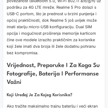
povezanost (Bluetooth 5.0, Wi‑Fi 802.11 a/b/g/n) uz
podršku za 4G LTE mreže. Realme 5 Pro dolazi s
USB-C portom, što je prednost u brzini punjenja i
općoj praktičnosti, dok Realme 5 još uvijek može
imati stariju micro-USB konfiguraciju. Dual SIM
opcija i mogućnost proširenja memorije karticom
čine ove modele izrazito praktičnim za korisnike
koji žele imati dva broja ili žele dodatnu pohranu
bez kompromisa.
Vrijednost, Preporuke I Za Koga Su
Fotografije, Baterija I Performanse
Važni
Koji Uređaj Je Za Kojeg Korisnika?
Ako tražite maksimalno trajnu bateriju i veći ekran