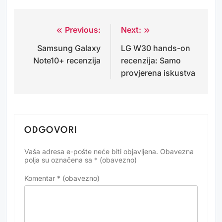
Previous:
Next:
Navigacija
Samsung Galaxy
LG W30 hands-on
objava
Note10+ recenzija
recenzija: Samo
provjerena iskustva
ODGOVORI
Vaša adresa e-pošte neće biti objavljena.
Obavezna
Alternative:
polja su označena sa
* (obavezno)
Komentar
* (obavezno)