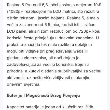
Realme 5 Pro nudi 6,3-inčni zaslon s omjerom 19:9
i 1080p+ rezolucijom na LCD matrici, što rezultira
oštrim tekstom i jasnim bojama. Realme 5, s malo
većim zaslonom od 6,5 inča, koristi isti ili sličan
LCD panel, ali s nižom rezolucijom od 720p+ koju
korisnici često primjećuju u dnevnim zadacima. U
praksi to znači da tek male razlike u detaljima
mogu biti vidljive pri pregledavanju weba ili
gledanju videozapisa, ali opći dojam je
zadovoljavajući za većinu korisnika. Boje su
prirodne, a kutovi gledanja su prihvatljivi za većinu
aktivnosti, uz nešto više vidljivosti u jutarnjim i
dnevnim uvjetima.
Baterija I Mogućnosti Brzog Punjenja
Kapacitet baterije je jedan od ključnih različitih