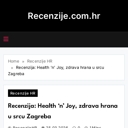
Skip
to
Recenzije.com.hr
content
Home
Recenzije HR
Recenzija: Health ‘n’ Joy, zdrava hrana u srcu
Zagreba
Recenzije HR
Recenzija: Health ‘n’ Joy, zdrava hrana
u srcu Zagreba
RecenzijeHR
25.03.2026
0
1 Mins