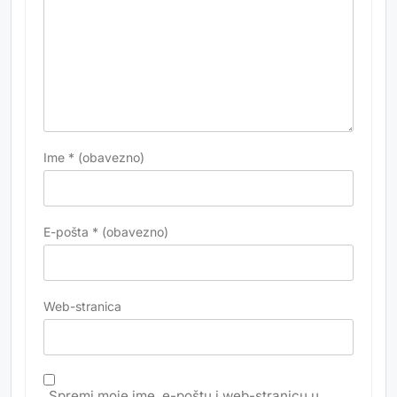
Ime
* (obavezno)
E-pošta
* (obavezno)
Web-stranica
Spremi moje ime, e-poštu i web-stranicu u