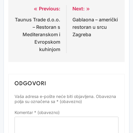
Previous:
Next:
Navigacija
Taunus Trade d.o.o.
Gablaona – američki
objava
– Restoran s
restoran u srcu
Mediteranskom i
Zagreba
Evropskom
kuhinjom
ODGOVORI
Vaša adresa e-pošte neće biti objavljena.
Obavezna
Alternative:
polja su označena sa
* (obavezno)
Komentar
* (obavezno)