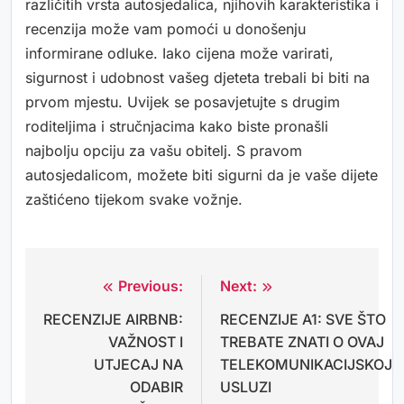
različitih vrsta autosjedalica, njihovih karakteristika i
recenzija može vam pomoći u donošenju
informirane odluke. Iako cijena može varirati,
sigurnost i udobnost vašeg djeteta trebali bi biti na
prvom mjestu. Uvijek se posavjetujte s drugim
roditeljima i stručnjacima kako biste pronašli
najbolju opciju za vašu obitelj. S pravom
autosjedalicom, možete biti sigurni da je vaše dijete
zaštićeno tijekom svake vožnje.
Previous:
Next:
Navigacija
RECENZIJE AIRBNB:
RECENZIJE A1: SVE ŠTO
objava
VAŽNOST I
TREBATE ZNATI O OVAJ
UTJECAJ NA
TELEKOMUNIKACIJSKOJ
ODABIR
USLUZI