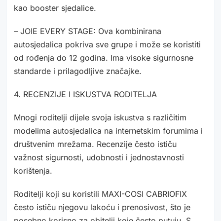
kao booster sjedalice.
– JOIE EVERY STAGE: Ova kombinirana
autosjedalica pokriva sve grupe i može se koristiti
od rođenja do 12 godina. Ima visoke sigurnosne
standarde i prilagodljive značajke.
4. RECENZIJE I ISKUSTVA RODITELJA
Mnogi roditelji dijele svoja iskustva s različitim
modelima autosjedalica na internetskim forumima i
društvenim mrežama. Recenzije često ističu
važnost sigurnosti, udobnosti i jednostavnosti
korištenja.
Roditelji koji su koristili MAXI-COSI CABRIOFIX
često ističu njegovu lakoću i prenosivost, što je
posebno korisno za obitelji koje često putuju. S