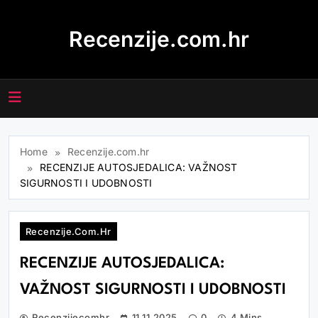
Skip
to
Recenzije.com.hr
content
Home
Recenzije.com.hr
RECENZIJE AUTOSJEDALICA: VAŽNOST
SIGURNOSTI I UDOBNOSTI
Recenzije.com.hr
RECENZIJE AUTOSJEDALICA:
VAŽNOST SIGURNOSTI I UDOBNOSTI
Recenzijecomhr
11.11.2025
0
4 Mins