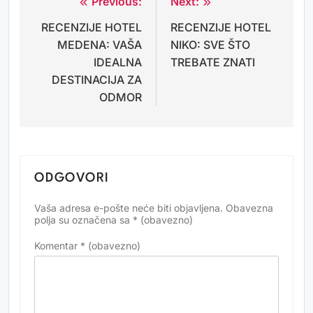
Previous:
Next:
Navigacija
RECENZIJE HOTEL
RECENZIJE HOTEL
objava
MEDENA: VAŠA
NIKO: SVE ŠTO
IDEALNA
TREBATE ZNATI
DESTINACIJA ZA
ODMOR
ODGOVORI
Vaša adresa e-pošte neće biti objavljena.
Obavezna
Alternative:
polja su označena sa
* (obavezno)
Komentar
* (obavezno)