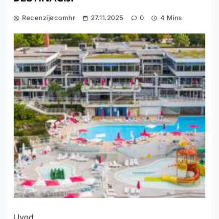
Recenzijecomhr
27.11.2025
0
4 Mins
Uvod