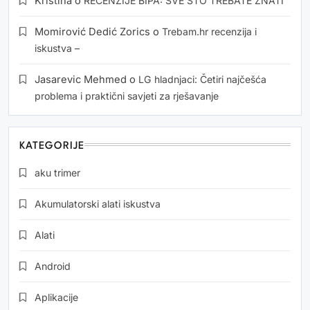
Kristina
o
RECENZIJE BIPA: SVE ŠTO TREBATE ZNATI
Momirović Dedić Zorics
o
Trebam.hr recenzija i
iskustva –
Jasarevic Mehmed
o
LG hladnjaci: Četiri najčešća
problema i praktični savjeti za rješavanje
KATEGORIJE
aku trimer
Akumulatorski alati iskustva
Alati
Android
Aplikacije