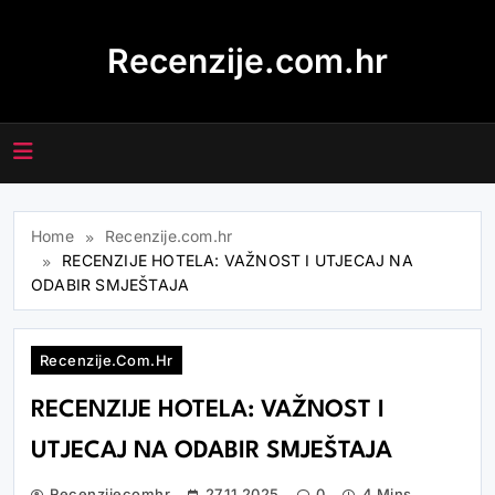
Skip
to
Recenzije.com.hr
content
Home
Recenzije.com.hr
RECENZIJE HOTELA: VAŽNOST I UTJECAJ NA
ODABIR SMJEŠTAJA
Recenzije.com.hr
RECENZIJE HOTELA: VAŽNOST I
UTJECAJ NA ODABIR SMJEŠTAJA
Recenzijecomhr
27.11.2025
0
4 Mins