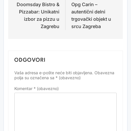
Doomsday Bistro &
Opg Carin –
objava
Pizzabar: Unikatni
autentični delni
izbor za pizzu u
trgovački objekt u
Zagrebu
srcu Zagreba
ODGOVORI
Vaša adresa e-pošte neće biti objavljena.
Obavezna
Alternative:
polja su označena sa
* (obavezno)
Komentar
* (obavezno)