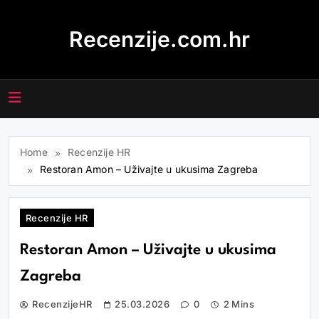
Skip
to
Recenzije.com.hr
content
Home
Recenzije HR
Restoran Amon – Uživajte u ukusima Zagreba
Recenzije HR
Restoran Amon – Uživajte u ukusima
Zagreba
RecenzijeHR
25.03.2026
0
2 Mins