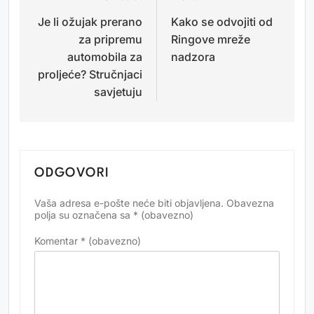
Je li ožujak prerano
Kako se odvojiti od
objava
za pripremu
Ringove mreže
automobila za
nadzora
proljeće? Stručnjaci
savjetuju
ODGOVORI
Vaša adresa e-pošte neće biti objavljena.
Obavezna
Alternative:
polja su označena sa
* (obavezno)
Komentar
* (obavezno)