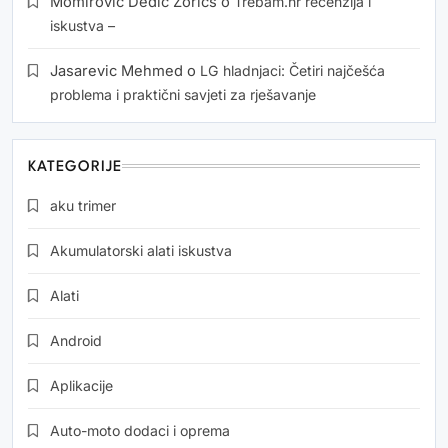
Momirović Dedić Zorics
o
Trebam.hr recenzija i
iskustva –
Jasarevic Mehmed
o
LG hladnjaci: Četiri najčešća
problema i praktični savjeti za rješavanje
KATEGORIJE
aku trimer
Akumulatorski alati iskustva
Alati
Android
Aplikacije
Auto-moto dodaci i oprema