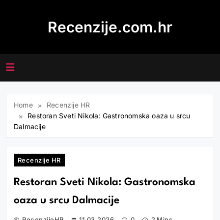
Skip
to
Recenzije.com.hr
content
Home
Recenzije HR
Restoran Sveti Nikola: Gastronomska oaza u srcu
Dalmacije
Recenzije HR
Restoran Sveti Nikola: Gastronomska
oaza u srcu Dalmacije
RecenzijeHR
11.03.2026
0
2 Mins