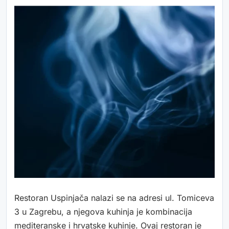
Restoran Uspinjača nalazi se na adresi ul. Tomiceva
3 u Zagrebu, a njegova kuhinja je kombinacija
mediteranske i hrvatske kuhinje. Ovaj restoran je