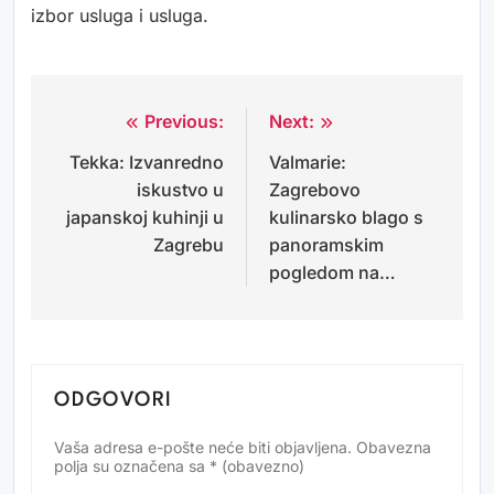
izbor usluga i usluga.
Previous:
Next:
Navigacija
Tekka: Izvanredno
Valmarie:
objava
iskustvo u
Zagrebovo
japanskoj kuhinji u
kulinarsko blago s
Zagrebu
panoramskim
pogledom na…
ODGOVORI
Vaša adresa e-pošte neće biti objavljena.
Obavezna
Alternative:
polja su označena sa
* (obavezno)