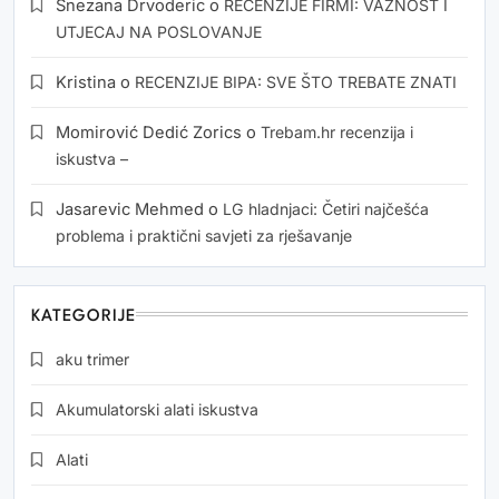
Snezana Drvoderic
o
RECENZIJE FIRMI: VAŽNOST I
UTJECAJ NA POSLOVANJE
Kristina
o
RECENZIJE BIPA: SVE ŠTO TREBATE ZNATI
Momirović Dedić Zorics
o
Trebam.hr recenzija i
iskustva –
Jasarevic Mehmed
o
LG hladnjaci: Četiri najčešća
problema i praktični savjeti za rješavanje
KATEGORIJE
aku trimer
Akumulatorski alati iskustva
Alati