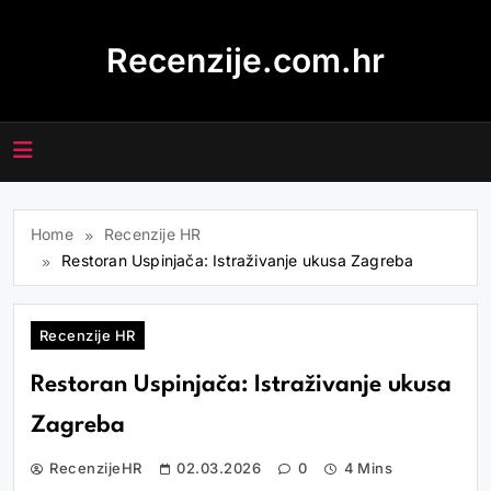
Skip
to
Recenzije.com.hr
content
Home
Recenzije HR
Restoran Uspinjača: Istraživanje ukusa Zagreba
Recenzije HR
Restoran Uspinjača: Istraživanje ukusa
Zagreba
RecenzijeHR
02.03.2026
0
4 Mins